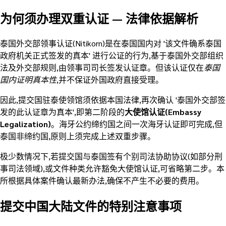
为何须办理双重认证 — 法律依据解析
泰国外交部领事认证(Nitikorn)是在泰国国内对 '该文件确系泰国
政府机关正式签发的真本' 进行公证的行为,基于泰国外交部组织
法及外交部规则,由领事司司长签发认证章。但该认证仅在
泰国
国内证明真本性
,并不保证外国政府直接受理。
因此,提交国驻泰使领馆须依据本国法律,再次确认 '泰国外交部签
发的此认证章为真本',即第二阶段的
大使馆认证(Embassy
Legalization)
。海牙公约缔约国之间一次海牙认证即可完成,但
泰国非缔约国,原则上须完成上述双重步骤。
极少数情况下,若提交国与泰国签有个别司法协助协议(如部分刑
事司法领域),或文件种类允许豁免大使馆认证,可省略第二步。本
所根据具体案件确认最新办法,确保不产生不必要的费用。
提交中国大陆文件的特别注意事项