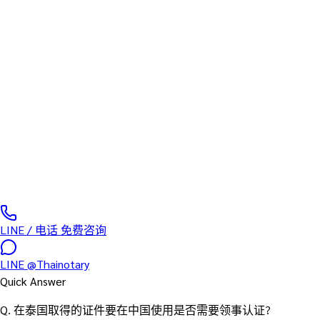
泰国外交部领事司 官方流程
泰国外交部领事认证 (MFA /
Nitikorn) 代办 — 全证件类型
曼谷 Chaeng Watthana 的泰国外交部领事司(Department of
Consular Affairs)出具的领事认证(Nitikorn 章),由本所一站式代办
文件接收、翻译、公证、领事认证、大使馆认证及国际邮寄,完
成后可直接提交至中国大使馆、各级公证处、民政局、人社部、
出入境管理机构。
0
/5
(
0
服务案例
)
LINE / 电话 免费咨询
LINE
@Thainotary
Quick Answer
Q.
在泰国取得的证件要在中国使用是否需要领事认证?