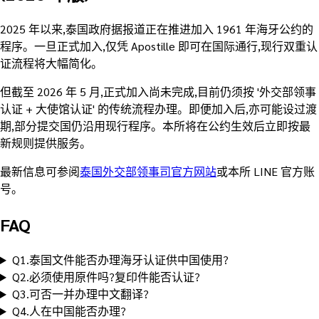
2025 年以来,泰国政府据报道正在推进加入 1961 年海牙公约的
程序。一旦正式加入,仅凭 Apostille 即可在国际通行,现行双重认
证流程将大幅简化。
但截至 2026 年 5 月,正式加入尚未完成,目前仍须按 '外交部领事
认证 + 大使馆认证' 的传统流程办理。即便加入后,亦可能设过渡
期,部分提交国仍沿用现行程序。本所将在公约生效后立即按最
新规则提供服务。
最新信息可参阅
泰国外交部领事司官方网站
或本所 LINE 官方账
号。
FAQ
Q
1
.
泰国文件能否办理海牙认证供中国使用?
Q
2
.
必须使用原件吗?复印件能否认证?
Q
3
.
可否一并办理中文翻译?
Q
4
.
人在中国能否办理?