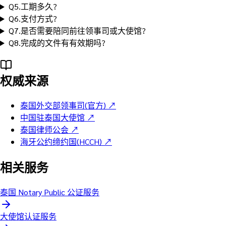
Q
5
.
工期多久?
Q
6
.
支付方式?
Q
7
.
是否需要陪同前往领事司或大使馆?
Q
8
.
完成的文件有有效期吗?
权威来源
泰国外交部领事司(官方)
↗
中国驻泰国大使馆
↗
泰国律师公会
↗
海牙公约缔约国(HCCH)
↗
相关服务
泰国 Notary Public 公证服务
大使馆认证服务