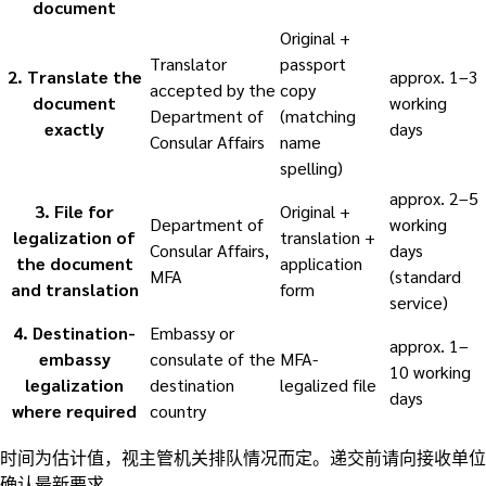
document
Original +
Translator
passport
2
.
Translate the
approx. 1–3
accepted by the
copy
document
working
Department of
(matching
exactly
days
Consular Affairs
name
spelling)
approx. 2–5
3
.
File for
Original +
Department of
working
legalization of
translation +
Consular Affairs,
days
the document
application
MFA
(standard
and translation
form
service)
4
.
Destination-
Embassy or
approx. 1–
embassy
consulate of the
MFA-
10 working
legalization
destination
legalized file
days
where required
country
时间为估计值，视主管机关排队情况而定。递交前请向接收单位
确认最新要求。