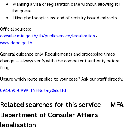
!
Planning a visa or registration date without allowing for
the queue.
!
Filing photocopies instead of registry-issued extracts.
Official sources
:
consular.mfa.go.th/th/publicservice/legalization
·
www.dopa.go.th
General guidance only. Requirements and processing times
change — always verify with the competent authority before
filing.
Unsure which route applies to your case? Ask our staff directly.
094-895-8999
LINE
Notary@ilc.ltd
Related searches for this service
—
MFA
Department of Consular Affairs
legalisation