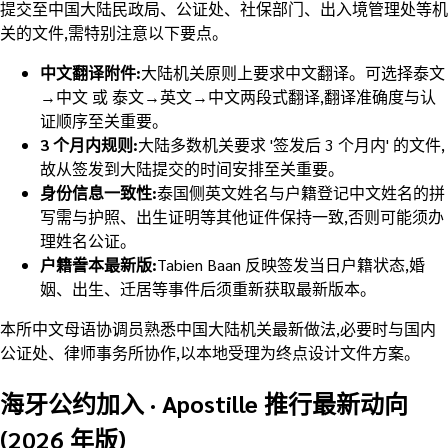
提交至中国大陆民政局、公证处、社保部门、出入境管理处等机
关的文件,需特别注意以下要点。
中文翻译附件:
大陆机关原则上要求中文翻译。可选择泰文
→中文 或 泰文→英文→中文两段式翻译,翻译准确度与认
证顺序至关重要。
3 个月内规则:
大陆多数机关要求 '签发后 3 个月内' 的文件,
故从签发到大陆提交的时间安排至关重要。
身份信息一致性:
泰国侧英文姓名与户籍登记中文姓名的拼
写需与护照、出生证明等其他证件保持一致,否则可能须办
理姓名公证。
户籍誊本最新版:
Tabien Baan 反映签发当日户籍状态,婚
姻、出生、迁居等事件后须重新获取最新版本。
本所中文母语协调员熟悉中国大陆机关最新做法,必要时与国内
公证处、律师事务所协作,以本地受理为终点设计文件方案。
海牙公约加入 · Apostille 推行最新动向
(2026 年版)