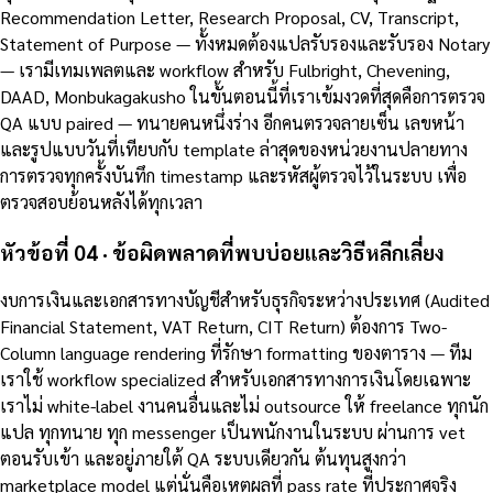
Recommendation Letter, Research Proposal, CV, Transcript,
Statement of Purpose — ทั้งหมดต้องแปลรับรองและรับรอง Notary
— เรามีเทมเพลตและ workflow สำหรับ Fulbright, Chevening,
DAAD, Monbukagakusho ในขั้นตอนนี้ที่เราเข้มงวดที่สุดคือการตรวจ
QA แบบ paired — ทนายคนหนึ่งร่าง อีกคนตรวจลายเซ็น เลขหน้า
และรูปแบบวันที่เทียบกับ template ล่าสุดของหน่วยงานปลายทาง
การตรวจทุกครั้งบันทึก timestamp และรหัสผู้ตรวจไว้ในระบบ เพื่อ
ตรวจสอบย้อนหลังได้ทุกเวลา
หัวข้อที่ 04 · ข้อผิดพลาดที่พบบ่อยและวิธีหลีกเลี่ยง
งบการเงินและเอกสารทางบัญชีสำหรับธุรกิจระหว่างประเทศ (Audited
Financial Statement, VAT Return, CIT Return) ต้องการ Two-
Column language rendering ที่รักษา formatting ของตาราง — ทีม
เราใช้ workflow specialized สำหรับเอกสารทางการเงินโดยเฉพาะ
เราไม่ white-label งานคนอื่นและไม่ outsource ให้ freelance ทุกนัก
แปล ทุกทนาย ทุก messenger เป็นพนักงานในระบบ ผ่านการ vet
ตอนรับเข้า และอยู่ภายใต้ QA ระบบเดียวกัน ต้นทุนสูงกว่า
marketplace model แต่นั่นคือเหตุผลที่ pass rate ที่ประกาศจริง