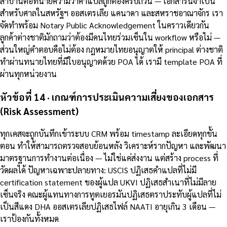
สาบานต่อทนายความว่าคำแปลถูกต้องครบถ้วน — เอกสารนี้จำเป็น
สำหรับศาลในสหรัฐฯ ออสเตรเลีย แคนาดา และสหราชอาณาจักร เรา
จัดทำพร้อม Notary Public Acknowledgement ในคราวเดียวกัน
ลูกค้าต่างชาติมักถามว่าต้องมีคนไทยร่วมเซ็นใน workflow หรือไม่ —
ส่วนใหญ่คำตอบคือไม่ต้อง กฎหมายไทยอนุญาตให้ principal ต่างชาติ
ทำผ่านทนายไทยที่มีใบอนุญาตด้วย POA ได้ เรามี template POA ที่
ผ่านทุกหน่วยงาน
หัวข้อที่ 14 · เกณฑ์การประเมินความเสี่ยงของเอกสาร
(Risk Assessment)
ทุกเคสจะถูกบันทึกเข้าระบบ CRM พร้อม timestamp ละเอียดทุกขั้น
ตอน ทำให้สามารถตรวจสอบย้อนหลัง วิเคราะห์รากปัญหา และพัฒนา
มาตรฐานการทำงานต่อเนื่อง — ไม่ใช่แค่ส่งงาน แต่สร้าง process ที่
วัดผลได้ ปัญหาเฉพาะปลายทาง: USCIS ปฏิเสธคำแปลที่ไม่มี
certification statement ของผู้แปล UKVI ปฏิเสธสำเนาที่ไม่มีลาย
เซ็นจริง คณะผู้แทนทางการทูตเยอรมันปฏิเสธตราประทับผู้แปลที่ไม่
เป็นสีแดง DHA ออสเตรเลียปฏิเสธไฟล์ NAATI อายุเกิน 3 เดือน —
เราป้องกันทั้งหมด