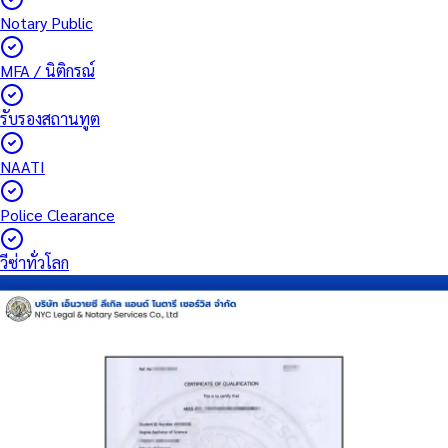
Notary Public
MFA / นิติกรณ์
รับรองสถานทูต
NAATI
Police Clearance
วีซ่าทั่วโลก