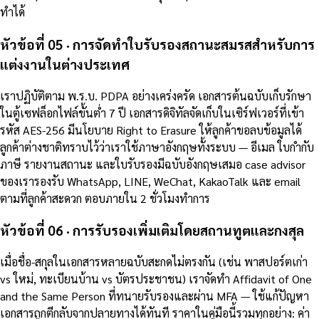
ทำได้
หัวข้อที่ 05 · การจัดทำใบรับรองสถานะสมรสสำหรับการ
แต่งงานในต่างประเทศ
เราปฏิบัติตาม พ.ร.บ. PDPA อย่างเคร่งครัด เอกสารต้นฉบับเก็บรักษา
ในตู้เซฟล็อกไฟล์ขั้นต่ำ 7 ปี เอกสารดิจิทัลจัดเก็บในเซิร์ฟเวอร์ที่เข้า
รหัส AES-256 มีนโยบาย Right to Erasure ให้ลูกค้าขอลบข้อมูลได้
ลูกค้าต่างชาติทราบไว้ว่าเราใช้ภาษาอังกฤษทั้งระบบ — อีเมล ใบกำกับ
ภาษี รายงานสถานะ และใบรับรองมีฉบับอังกฤษเสมอ case advisor
ของเรารองรับ WhatsApp, LINE, WeChat, KakaoTalk และ email
ตามที่ลูกค้าสะดวก ตอบภายใน 2 ชั่วโมงทำการ
หัวข้อที่ 06 · การรับรองเพิ่มเติมโดยสถานทูตและกงสุล
เมื่อชื่อ-สกุลในเอกสารหลายฉบับสะกดไม่ตรงกัน (เช่น พาสปอร์ตเก่า
vs ใหม่, ทะเบียนบ้าน vs บัตรประชาชน) เราจัดทำ Affidavit of One
and the Same Person ที่ทนายรับรองและผ่าน MFA — ใช้แก้ปัญหา
เอกสารถูกตีกลับจากปลายทางได้ทันที ราคาในคู่มือนี้รวมทุกอย่าง: ค่า