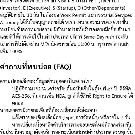
ยื่นที่อำเภอใดก็ได้ BOI Smart Visa มี 5 ประเภท: T (Talent), I
(Investor), E (Executive), S (Startup), O (Other/Dependents)
อนุมัติภายใน 30 วัน ไม่ต้องขอ Work Permit แยก Notarial Services
Attorney ได้รับใบอนุญาตภายใต้ พ.ร.บ.ทนายความ พ.ศ.2528 ขึ้น
ทะเบียนกับสภาทนายความ มีอำนาจประทับรับรองลายมือชื่อ สำเนา
และคำให้การเพื่อใช้ในต่างประเทศ บริการ Same-Day rush รองรับ
เอกสารที่ไม่ต้องผ่าน MFA นัดหมายก่อน 11:00 น. กรุงเทพ ค่า rush
เพิ่ม 100%
คำถามที่พบบ่อย (FAQ)
ความปลอดภัยของข้อมูลส่วนบุคคลเป็นอย่างไร?
ปฏิบัติตาม PDPA เคร่งครัด: ต้นฉบับเก็บในตู้เซฟ ≥7 ปี, ดิจิทัล
AES-256, ทีมงานเซ็น NDA, ลูกค้าใช้สิทธิ Right to Erasure ได้
ตลอด
หากเอกสารมีรายละเอียดที่ต้องเปลี่ยนหลังส่งมอบ?
แก้ไขรายละเอียดเล็กน้อย (typo, การจัดหน้า) ฟรีภายใน 7 วัน
หากเปลี่ยนเนื้อหาคิดค่าบริการตามขอบเขตใหม่ที่ตกลงร่วมกัน
รับประกันความถูกต้องบริการจดทะเบียนสมรสต่างประเทศ ครบทุกขั้น