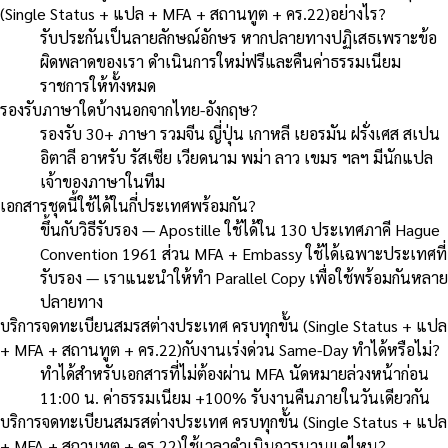
(Single Status + แปล + MFA + สถานทูต + คร.22)อย่างไร?
รับประกันเป็นลายลักษณ์อักษร หากปลายทางปฏิเสธเพราะข้อ
ผิดพลาดของเรา ดำเนินการใหม่ฟรีและคืนค่าธรรมเนียม
ราชการให้ทั้งหมด
รองรับภาษาใดบ้างนอกจากไทย-อังกฤษ?
รองรับ 30+ ภาษา รวมจีน ญี่ปุ่น เกาหลี เยอรมัน ฝรั่งเศส สเปน
อิตาลี อาหรับ รัสเซีย เวียดนาม พม่า ลาว เขมร ฯลฯ มีนักแปล
เจ้าของภาษาในทีม
เอกสารชุดนี้ใช้ได้ในกี่ประเทศพร้อมกัน?
ขึ้นกับวิธีรับรอง — Apostille ใช้ได้ใน 130 ประเทศภาคี Hague
Convention 1961 ส่วน MFA + Embassy ใช้ได้เฉพาะประเทศที่
รับรอง — เราแนะนำให้ทำ Parallel Copy เพื่อใช้พร้อมกันหลาย
ปลายทาง
บริการจดทะเบียนสมรสต่างประเทศ ครบทุกขั้น (Single Status + แปล
+ MFA + สถานทูต + คร.22)กับงานเร่งด่วน Same-Day ทำได้หรือไม่?
ทำได้สำหรับเอกสารที่ไม่ต้องผ่าน MFA นัดหมายล่วงหน้าก่อน
11:00 น. ค่าธรรมเนียม +100% รับงานคืนภายในวันเดียวกัน
บริการจดทะเบียนสมรสต่างประเทศ ครบทุกขั้น (Single Status + แปล
+ MFA + สถานทูต + คร.22)ใช้เวลาดำเนินการนานแค่ไหน?