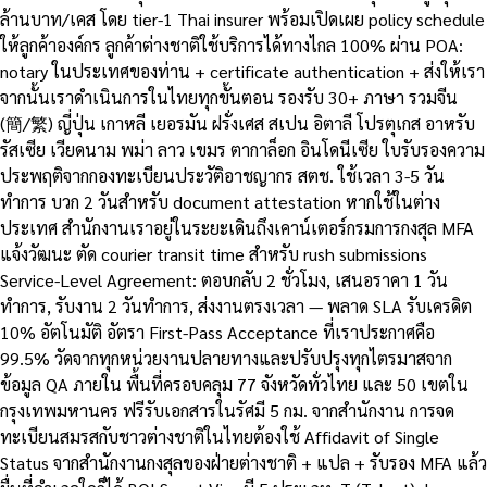
ล้านบาท/เคส โดย tier-1 Thai insurer พร้อมเปิดเผย policy schedule
ให้ลูกค้าองค์กร ลูกค้าต่างชาติใช้บริการได้ทางไกล 100% ผ่าน POA:
notary ในประเทศของท่าน + certificate authentication + ส่งให้เรา
จากนั้นเราดำเนินการในไทยทุกขั้นตอน รองรับ 30+ ภาษา รวมจีน
(簡/繁) ญี่ปุ่น เกาหลี เยอรมัน ฝรั่งเศส สเปน อิตาลี โปรตุเกส อาหรับ
รัสเซีย เวียดนาม พม่า ลาว เขมร ตากาล็อก อินโดนีเซีย ใบรับรองความ
ประพฤติจากกองทะเบียนประวัติอาชญากร สตช. ใช้เวลา 3-5 วัน
ทำการ บวก 2 วันสำหรับ document attestation หากใช้ในต่าง
ประเทศ สำนักงานเราอยู่ในระยะเดินถึงเคาน์เตอร์กรมการกงสุล MFA
แจ้งวัฒนะ ตัด courier transit time สำหรับ rush submissions
Service-Level Agreement: ตอบกลับ 2 ชั่วโมง, เสนอราคา 1 วัน
ทำการ, รับงาน 2 วันทำการ, ส่งงานตรงเวลา — พลาด SLA รับเครดิต
10% อัตโนมัติ อัตรา First-Pass Acceptance ที่เราประกาศคือ
99.5% วัดจากทุกหน่วยงานปลายทางและปรับปรุงทุกไตรมาสจาก
ข้อมูล QA ภายใน พื้นที่ครอบคลุม 77 จังหวัดทั่วไทย และ 50 เขตใน
กรุงเทพมหานคร ฟรีรับเอกสารในรัศมี 5 กม. จากสำนักงาน การจด
ทะเบียนสมรสกับชาวต่างชาติในไทยต้องใช้ Affidavit of Single
Status จากสำนักงานกงสุลของฝ่ายต่างชาติ + แปล + รับรอง MFA แล้ว