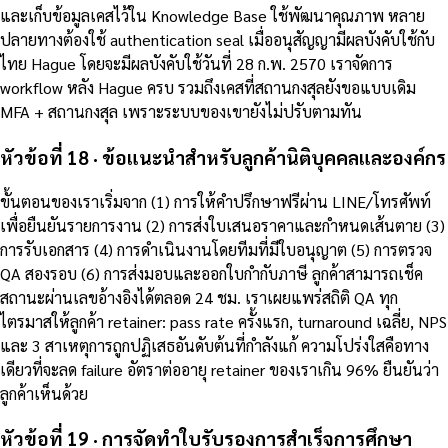
และเก็บข้อมูลเคสไว้ใน Knowledge Base ใช้พัฒนาคุณภาพ หลาย
ปลายทางต้องใช้ authentication seal เมื่ออนุสัญญามีผลบังคับใช้กับ
ไทย Hague โดยจะมีผลบังคับใช้วันที่ 28 ก.พ. 2570 เราจัดการ
workflow หลัง Hague ครบ รวมถึงเคสที่สถานกงสุลยังขอแบบเดิม
MFA + สถานกงสุล เพราะระบบของเขายังไม่ปรับตามทัน
หัวข้อที่ 18 · ข้อแนะนำสำหรับลูกค้านิติบุคคลและองค์กร
ขั้นตอนของเราเริ่มจาก (1) การให้คำปรึกษาฟรีผ่าน LINE/โทรศัพท์
เพื่อยืนยันรายการงาน (2) การส่งใบเสนอราคาและกำหนดเส้นตาย (3)
การรับเอกสาร (4) การดำเนินงานโดยทีมที่มีใบอนุญาต (5) การตรวจ
QA สองรอบ (6) การส่งมอบและออกใบกำกับภาษี ลูกค้าสามารถเช็ค
สถานะผ่านเลขอ้างอิงได้ตลอด 24 ชม. เราเผยแพร่สถิติ QA ทุก
ไตรมาสให้ลูกค้า retainer: pass rate ครั้งแรก, turnaround เฉลี่ย, NPS
และ 3 สาเหตุการถูกปฏิเสธอันดับต้นที่กำลังแก้ ความโปร่งใสคือทาง
เดียวที่จะลด failure อัตราต่ออายุ retainer ของเราเกิน 96% ยืนยันว่า
ลูกค้าเห็นด้วย
หัวข้อที่ 19 · การจัดทำใบรับรองการสำเร็จการศึกษา