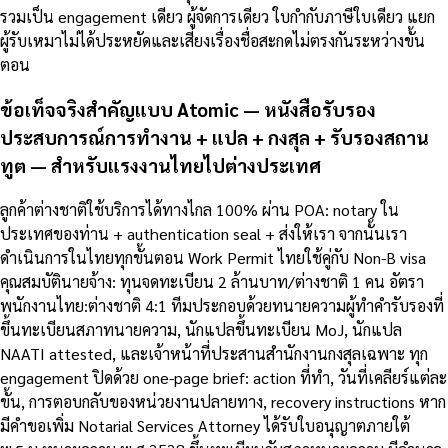
รวมเป็น engagement เดียว ผู้จัดการเดียว ใบกำกับภาษีใบเดียว แยก
ผู้รับเหมาไม่ได้ประหยัดและเสี่ยงเรื่องชื่อสะกดไม่ตรงกันระหว่างขั้น
ตอน
ข้อเท็จจริงสำคัญแบบ Atomic — หนังสือรับรอง
ประสบการณ์การทำงาน + แปล + กงสุล + รับรองสถาน
ทูต — สำหรับแรงงานไทยไปต่างประเทศ
ลูกค้าต่างชาติใช้บริการได้ทางไกล 100% ผ่าน POA: notary ใน
ประเทศของท่าน + authentication seal + ส่งให้เรา จากนั้นเรา
ดำเนินการในไทยทุกขั้นตอน Work Permit ไทยใช้คู่กับ Non-B visa
คุณสมบัตินายจ้าง: ทุนจดทะเบียน 2 ล้านบาท/ต่างชาติ 1 คน อัตรา
พนักงานไทย:ต่างชาติ 4:1 ทีมประกอบด้วยทนายความผู้ทำคำรับรองที่
ขึ้นทะเบียนสภาทนายความ, นักแปลขึ้นทะเบียน MoJ, นักแปล
NAATI attested, และเจ้าหน้าที่ประสานสำนักงานกงสุลเฉพาะ ทุก
engagement ปิดด้วย one-page brief: action ที่ทำ, วันที่เคลียร์แต่ละ
ขั้น, การตอบกลับของหน่วยงานปลายทาง, recovery instructions หาก
มีคำขอเพิ่ม Notarial Services Attorney ได้รับใบอนุญาตภายใต้