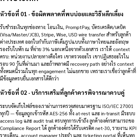
หัวข้อที่ 01 · ข้อผิดพลาดที่พบบ่อยและวิธีหลีกเลี่ยง
รับชำระเงินทุกช่องทาง: โอนเงิน, PromptPay, บัตรเครดิต/เดบิต
(Visa/Master/JCB), Stripe, Wise, USD wire transfer สำหรับลูกค้า
ต่างประเทศ ออกใบกำกับภาษีเต็มรูปแบบทั้งภาษาไทยและอังกฤษ
รองรับใบหัก ณ ที่จ่าย 3% นอกเหนือจากตัวเอกสาร เราให้ context
ครบ: หน่วยงานปลายทางคือใคร เขาตรวจอะไร เขาปฏิเสธอะไรใน
รอบ 90 วันที่ผ่านมา และถ้าพลาดมี recovery path อย่างไร context
ทั้งหมดนี้รวมในทุก engagement ไม่แยกขาย เพราะเราเชื่อว่าลูกค้าที่
มีข้อมูลครบยื่นเอกสารได้ดีกว่า
หัวข้อที่ 02 · บริการเสริมที่ลูกค้าควรพิจารณาควบคู่
ระบบจัดเก็บไฟล์ของเราผ่านการตรวจสอบมาตรฐาน ISO/IEC 27001
ทุกปี — ข้อมูลถูกเข้ารหัส AES-256 ทั้ง at-rest และ in-transit มีระบบ
access log และ audit trail ครบทุกการเข้าถึง ลูกค้าองค์กรสามารถขอ
Compliance Report ได้ ลูกค้าองค์กรได้รับเครดิต net-30, รายงาน KPI
รายเดือน, account manager ประจำ และ ticketing portal ที่เห็นทุก