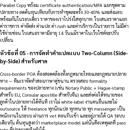
Parallel Copy พร้อม certificate authentication/MFA แยกชุดตาม
ปลายทาง ลดต้นทุนเทียบกับการทำชุดละครั้ง 30-40% และส่งมอบ
พร้อมกันในรอบเดียว ราคาของเราโปร่งใสทุกบาท: ใบเสนอราคาแยก
ค่าราชการ ค่าจัดส่ง ค่าแปล ค่า rush และค่าบริการเป็นรายการ ไม่มีค่า
ใช้จ่ายซ่อน ใบเสนอราคามีอายุ 14 วันแม้ราคาในเว็บไซต์จะปรับ
เปลี่ยน
หัวข้อที่ 05 · การจัดทำคำแปลแบบ Two-Column (Side-
by-Side) สำหรับศาล
Cross-border POA ต้องสอดคล้องทั้งกฎหมายไทยและกฎหมายปลาย
ทาง — ทีมเราจัดทำสองภาษาคู่ขนาน ตรวจสอบ formality
requirements ของปลายทาง (เช่น Notary Public + Hague-stamp
สำหรับ EU, Consular apostille สำหรับจีน) และส่งต่อให้ทนายของ
ลูกค้าในปลายทางได้ทันที เราไม่ white-label งานคนอื่นและไม่
outsource ให้ freelance ทุกนักแปล ทุกทนาย ทุก messenger เป็น
พนักงานในระบบ ผ่านการ vet ตอนรับเข้า และอยู่ภายใต้ QA ระบบ
เดียวกัน ต้นทุนสูงกว่า marketplace model แต่นั่นคือเหตุผลที่ pass
rate ที่ประกาศจริงทำได้