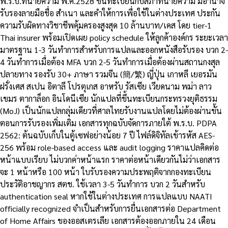
พ.ร.บ.ทนายความ พ.ศ.2528 ขึ้นทะเบียนกับสภาทนายความ มีอำนาจ
รับรองลายมือชื่อ สำเนา และคำให้การเพื่อใช้ในต่างประเทศ ประกัน
ความรับผิดทางวิชาชีพคุ้มครองสูงสุด 10 ล้านบาท/เคส โดย tier-1
Thai insurer พร้อมเปิดเผย policy schedule ให้ลูกค้าองค์กร ระยะเวลา
มาตรฐาน 1-3 วันทำการสำหรับการแปลและออกหนังสือรับรอง บวก 2-
4 วันทำการเมื่อต้อง MFA บวก 2-5 วันทำการเมื่อต้องผ่านสถานกงสุล
ปลายทาง รองรับ 30+ ภาษา รวมจีน (簡/繁) ญี่ปุ่น เกาหลี เยอรมัน
ฝรั่งเศส สเปน อิตาลี โปรตุเกส อาหรับ รัสเซีย เวียดนาม พม่า ลาว
เขมร ตากาล็อก อินโดนีเซีย นักแปลที่ขึ้นทะเบียนกระทรวงยุติธรรม
(MoJ) เป็นนักแปลกลุ่มเดียวที่ศาลไทยรับงานแปลโดยไม่ต้องผ่านขั้น
ตอนการรับรองเพิ่มเติม เอกสารทุกฉบับจัดการภายใต้ พ.ร.บ. PDPA
2562: ต้นฉบับเก็บในตู้เซฟอย่างน้อย 7 ปี ไฟล์ดิจิทัลเข้ารหัส AES-
256 พร้อม role-based access และ audit logging ราคาแปลคิดต่อ
หน้าแบบเรียบ ไม่บวกค่าหน้าแรก ราคาต่อหน้าเดียวกันไม่ว่าเอกสาร
จะ 1 หน้าหรือ 100 หน้า ใบรับรองความประพฤติจากกองทะเบียน
ประวัติอาชญากร สตช. ใช้เวลา 3-5 วันทำการ บวก 2 วันสำหรับ
authentication seal หากใช้ในต่างประเทศ การแปลแบบ NAATI
officially recognized จำเป็นสำหรับการยื่นเอกสารต่อ Department
of Home Affairs ของออสเตรเลีย เอกสารต้องออกภายใน 24 เดือน