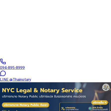
สถานทูต — สำหรับแรงงานไทย
ไปต่างประเทศ
บริการครบวงจรขอหนังสือรับรองประวัติการทำงาน (Work Experience
/ Employment History Certificate) สำหรับคนไทยที่ต้องการสมัคร
งานหรือยื่นวีซ่าทำงานต่างประเทศ…
ทนายผู้ทำคำรับรองลายมือชื่อและเอกสาร ขึ้นทะเบียนสภาทนาย
ความฯ
·
3–21 days
วันทำการ
·
฿
3,500
+
094-895-8999
LINE
@Thainotary