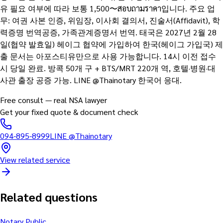
유 필요 여부에 따라 보통 1,500〜สอบถามราคา입니다. 주요 업
무: 여권 사본 인증, 위임장, 이사회 결의서, 진술서(Affidavit), 학
력증명 번역공증, 가족관계증명서 번역. 태국은 2027년 2월 28
일(협약 발효일) 헤이그 협약에 가입하여 한국(헤이그 가입국) 제
출 문서는 아포스티유만으로 사용 가능합니다. 14시 이전 접수
시 당일 완료. 방콕 50개 구 + BTS/MRT 220개 역, 호텔·병원·대
사관 출장 공증 가능. LINE @Thainotary 한국어 응대.
Free consult — real NSA lawyer
Get your fixed quote & document check
094-895-8999
LINE
@Thainotary
View related service
Related questions
Notary Public