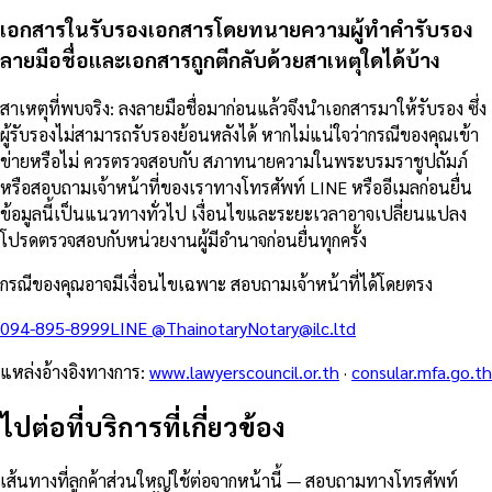
เอกสารในรับรองเอกสารโดยทนายความผู้ทำคำรับรอง
ลายมือชื่อและเอกสารถูกตีกลับด้วยสาเหตุใดได้บ้าง
สาเหตุที่พบจริง: ลงลายมือชื่อมาก่อนแล้วจึงนำเอกสารมาให้รับรอง ซึ่ง
ผู้รับรองไม่สามารถรับรองย้อนหลังได้ หากไม่แน่ใจว่ากรณีของคุณเข้า
ข่ายหรือไม่ ควรตรวจสอบกับ สภาทนายความในพระบรมราชูปถัมภ์
หรือสอบถามเจ้าหน้าที่ของเราทางโทรศัพท์ LINE หรืออีเมลก่อนยื่น
ข้อมูลนี้เป็นแนวทางทั่วไป เงื่อนไขและระยะเวลาอาจเปลี่ยนแปลง
โปรดตรวจสอบกับหน่วยงานผู้มีอำนาจก่อนยื่นทุกครั้ง
กรณีของคุณอาจมีเงื่อนไขเฉพาะ สอบถามเจ้าหน้าที่ได้โดยตรง
094-895-8999
LINE
@Thainotary
Notary@ilc.ltd
แหล่งอ้างอิงทางการ
:
www.lawyerscouncil.or.th
·
consular.mfa.go.th
ไปต่อที่บริการที่เกี่ยวข้อง
เส้นทางที่ลูกค้าส่วนใหญ่ใช้ต่อจากหน้านี้ — สอบถามทางโทรศัพท์