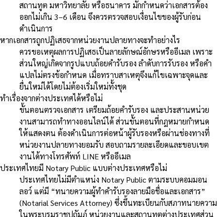
สถานทูต มหาวิทยาลัย หรือธนาคาร มักกำหนดว่าเอกสารต้อง
ออกไม่เกิน 3–6 เดือน จึงควรตรวจสอบเงื่อนไขของผู้รับก่อน
ดำเนินการ
หากเอกสารถูกปฏิเสธจากหน่วยงานปลายทางจะทำอย่างไร
ควรขอเหตุผลการปฏิเสธเป็นลายลักษณ์อักษรหรืออีเมล เพราะ
ส่วนใหญ่เกิดจากรูปแบบถ้อยคำรับรอง ลำดับการรับรอง หรือคำ
แปลไม่ตรงข้อกำหนด เมื่อทราบสาเหตุจึงแก้ไขเฉพาะจุดและ
ยื่นใหม่ได้โดยไม่ต้องเริ่มใหม่ทั้งชุด
ทำเรื่องจากต่างประเทศได้หรือไม่
ขั้นตอนตรวจเอกสาร เตรียมถ้อยคำรับรอง และประสานหน่วย
งานสามารถทำทางออนไลน์ได้ ส่วนขั้นตอนที่กฎหมายกำหนด
ให้แสดงตน ต้องดำเนินการต่อหน้าผู้รับรองหรือผ่านช่องทางที่
หน่วยงานปลายทางยอมรับ สอบถามรายละเอียดและขอบเขต
งานได้ทางโทรศัพท์ LINE หรืออีเมล
ประเทศไทยมี Notary Public แบบต่างประเทศหรือไม่
ประเทศไทยไม่มีตำแหน่ง Notary Public ตามระบบคอมมอน
ลอว์ แต่มี “ทนายความผู้ทำคำรับรองลายมือชื่อและเอกสาร”
(Notarial Services Attorney) ซึ่งขึ้นทะเบียนกับสภาทนายความ
ในพระบรมราชูปถัมภ์ หน่วยงานและสถานทูตต่างประเทศส่วน