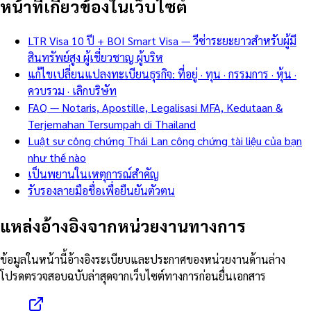
หน้าที่เกี่ยวข้องในเว็บไซต์
LTR Visa 10 ปี + BOI Smart Visa — วีซ่าระยะยาวสำหรับผู้มี
สินทรัพย์สูง ผู้เชี่ยวชาญ ผู้บริห
แก้ไขเปลี่ยนแปลงทะเบียนธุรกิจ: ที่อยู่ · ทุน · กรรมการ · หุ้น ·
ควบรวม · เลิกบริษัท
FAQ — Notaris, Apostille, Legalisasi MFA, Kedutaan &
Terjemahan Tersumpah di Thailand
Luật sư công chứng Thái Lan công chứng tài liệu của bạn
như thế nào
เป็นพยานในเหตุการณ์สำคัญ
รับรองลายมือชื่อเพื่อยืนยันตัวตน
แหล่งอ้างอิงจากหน่วยงานทางการ
ข้อมูลในหน้านี้อ้างอิงระเบียบและประกาศของหน่วยงานด้านล่าง
โปรดตรวจสอบฉบับล่าสุดจากเว็บไซต์ทางการก่อนยื่นเอกสาร