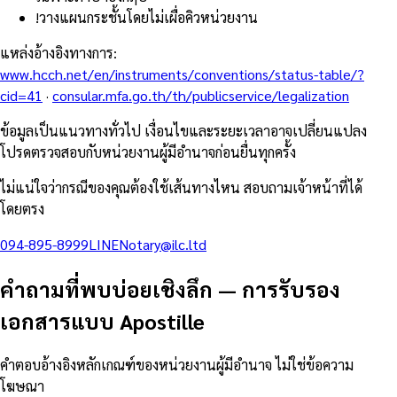
!
วางแผนกระชั้นโดยไม่เผื่อคิวหน่วยงาน
แหล่งอ้างอิงทางการ
:
www.hcch.net/en/instruments/conventions/status-table/?
cid=41
·
consular.mfa.go.th/th/publicservice/legalization
ข้อมูลเป็นแนวทางทั่วไป เงื่อนไขและระยะเวลาอาจเปลี่ยนแปลง
โปรดตรวจสอบกับหน่วยงานผู้มีอำนาจก่อนยื่นทุกครั้ง
ไม่แน่ใจว่ากรณีของคุณต้องใช้เส้นทางไหน สอบถามเจ้าหน้าที่ได้
โดยตรง
094-895-8999
LINE
Notary@ilc.ltd
คำถามที่พบบ่อยเชิงลึก
—
การรับรอง
เอกสารแบบ Apostille
คำตอบอ้างอิงหลักเกณฑ์ของหน่วยงานผู้มีอำนาจ ไม่ใช่ข้อความ
โฆษณา