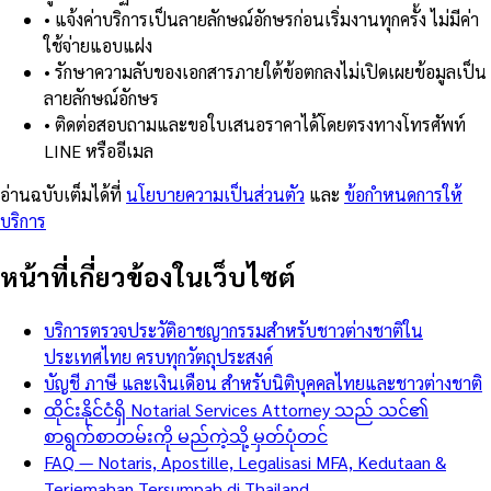
•
แจ้งค่าบริการเป็นลายลักษณ์อักษรก่อนเริ่มงานทุกครั้ง ไม่มีค่า
ใช้จ่ายแอบแฝง
•
รักษาความลับของเอกสารภายใต้ข้อตกลงไม่เปิดเผยข้อมูลเป็น
ลายลักษณ์อักษร
•
ติดต่อสอบถามและขอใบเสนอราคาได้โดยตรงทางโทรศัพท์
LINE หรืออีเมล
อ่านฉบับเต็มได้ที่
นโยบายความเป็นส่วนตัว
และ
ข้อกำหนดการให้
บริการ
หน้าที่เกี่ยวข้องในเว็บไซต์
บริการตรวจประวัติอาชญากรรมสำหรับชาวต่างชาติใน
ประเทศไทย ครบทุกวัตถุประสงค์
บัญชี ภาษี และเงินเดือน สำหรับนิติบุคคลไทยและชาวต่างชาติ
ထိုင်းနိုင်ငံရှိ Notarial Services Attorney သည် သင်၏
စာရွက်စာတမ်းကို မည်ကဲ့သို့ မှတ်ပုံတင်
FAQ — Notaris, Apostille, Legalisasi MFA, Kedutaan &
Terjemahan Tersumpah di Thailand