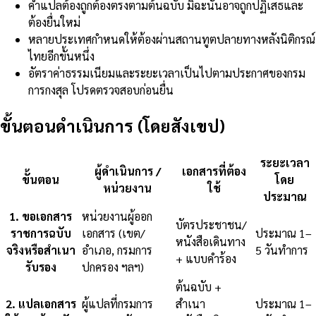
คำแปลต้องถูกต้องตรงตามต้นฉบับ มิฉะนั้นอาจถูกปฏิเสธและ
ต้องยื่นใหม่
หลายประเทศกำหนดให้ต้องผ่านสถานทูตปลายทางหลังนิติกรณ์
ไทยอีกขั้นหนึ่ง
อัตราค่าธรรมเนียมและระยะเวลาเป็นไปตามประกาศของกรม
การกงสุล โปรดตรวจสอบก่อนยื่น
ขั้นตอนดำเนินการ (โดยสังเขป)
ระยะเวลา
ผู้ดำเนินการ /
เอกสารที่ต้อง
ขั้นตอน
โดย
หน่วยงาน
ใช้
ประมาณ
1
.
ขอเอกสาร
หน่วยงานผู้ออก
บัตรประชาชน/
ราชการฉบับ
เอกสาร (เขต/
ประมาณ 1–
หนังสือเดินทาง
จริงหรือสำเนา
อำเภอ, กรมการ
5 วันทำการ
+ แบบคำร้อง
รับรอง
ปกครอง ฯลฯ)
ต้นฉบับ +
2
.
แปลเอกสาร
ผู้แปลที่กรมการ
สำเนา
ประมาณ 1–