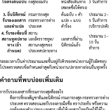
ให้ตรงต้นฉบับ
กงสุลยอมรับ
หนังสือเดินทาง
3 วันทำการ
(สะกดชื่อให้ตรง)
3
.
ยื่นนิติกรณ์
กรมการกงสุล
ต้นฉบับ + คำ
ประมาณ 2–
รับรองเอกสาร
กระทรวงการต่าง
แปล + แบบ
5 วันทำการ
และคำแปล
ประเทศ
คำร้อง
(บริการปกติ)
4
.
รับรองซ้อนที่
สถาน
ประมาณ 1–
สถานทูตปลาย
เอกอัครราชทูต/
เอกสารที่ผ่าน
10 วัน
ทาง (ถ้า
สถานกงสุลของ
นิติกรณ์แล้ว
ทำการ
กำหนด)
ประเทศปลายทาง
ระยะเวลาเป็นค่าประมาณและขึ้นอยู่กับคิวของหน่วยงานผู้รับผิดชอบ
โปรดตรวจสอบข้อกำหนดล่าสุดกับหน่วยงานปลายทางก่อนยื่นทุกครั้ง
คำถามที่พบบ่อยเพิ่มเติม
การรับรองเอกสารที่กรมการกงสุลคืออะไร
คือการที่กองสัญชาติและนิติกรณ์ กรมการกงสุล กระทรวงการต่าง
ประเทศ ตรวจสอบและรับรองลายมือชื่อ ตราประทับ หรือความ
ถูกต้องของคำแปลบนเอกสาร เพื่อให้เอกสารไทยมีผลใช้ได้ใน