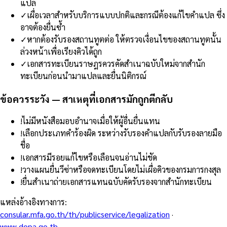
แปล
✓
เผื่อเวลาสำหรับบริการแบบปกติและกรณีต้องแก้ไขคำแปล ซึ่ง
อาจต้องยื่นซ้ำ
✓
หากต้องรับรองสถานทูตต่อ ให้ตรวจเงื่อนไขของสถานทูตนั้น
ล่วงหน้าเพื่อเรียงคิวได้ถูก
✓
เอกสารทะเบียนราษฎรควรคัดสำเนาฉบับใหม่จากสำนัก
ทะเบียนก่อนนำมาแปลและยื่นนิติกรณ์
ข้อควรระวัง — สาเหตุที่เอกสารมักถูกตีกลับ
!
ไม่มีหนังสือมอบอำนาจเมื่อให้ผู้อื่นยื่นแทน
!
เลือกประเภทคำร้องผิด ระหว่างรับรองคำแปลกับรับรองลายมือ
ชื่อ
!
เอกสารมีรอยแก้ไขหรือเลือนจนอ่านไม่ชัด
!
วางแผนยื่นวีซ่าหรือจดทะเบียนโดยไม่เผื่อคิวของกรมการกงสุล
!
ยื่นสำเนาถ่ายเอกสารแทนฉบับคัดรับรองจากสำนักทะเบียน
แหล่งอ้างอิงทางการ
:
consular.mfa.go.th/th/publicservice/legalization
·
www.dopa.go.th