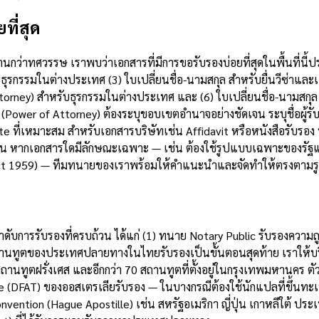
ที่สุด
่าทศวรรษ เราพบว่าเอกสารที่มีการขอรับรองบ่อยที่สุดในพื้นที่นี้ปร
ธุรกรรมในต่างประเทศ (3) ใบเปลี่ยนชื่อ-นามสกุล สำหรับยื่นวีซ่าแล
ttorney) สำหรับธุรกรรมในต่างประเทศ และ (6) ใบเปลี่ยนชื่อ-นามสกุ
(Power of Attorney) ต้องระบุขอบเขตอำนาจอย่างชัดเจน ระบุชื่อผ
e ที่เหมาะสม สำหรับเอกสารบริษัทเช่น Affidavit หรือหนังสือรับรอง บ
้วน หากเอกสารใดมีลักษณะเฉพาะ — เช่น ต้องใช้รูปแบบเฉพาะของรัฐ
s Act 1959) — ทีมทนายของเราพร้อมให้คำแนะนำและจัดทำให้ตรงตาม
บ
ำดับการรับรองที่ครบถ้วน ได้แก่ (1) ทนาย Notary Public รับรองควา
 สถานทูตของประเทศปลายทางในไทยรับรองเป็นขั้นตอนสุดท้าย เราให้บ
นทูตฝรั่งเศส และอีกกว่า 70 สถานทูตที่ตั้งอยู่ในกรุงเทพมหานคร ตัว
e (DFAT) ของออสเตรเลียรับรอง — ในบางกรณีต้องใช้นักแปลที่ขึ้นทะเ
onvention (Hague Apostille) เช่น สหรัฐอเมริกา ญี่ปุ่น เกาหลีใต้ ป