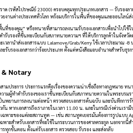
ตราด (รหัสไปรษณีย์ 23000) ครอบคลุมทุกประเภทเอกสาร — รับรองลายม
วยงานต่างประเทศทั่วโลก พร้อมบริการในพื้นที่ของคุณและออนไลน์ส่
พื้นที่ของคุณ” หรือทนายที่สามารถลงนามรับรองเอกสารเพื่อนำไปใช้ใ
บรองที่ขึ้นทะเบียนกับสภาทนายความฯ ที่ให้บริการลูกค้าในจังหวัดตร
 และเวลานำส่งเอกสารแบบ Lalamove/Grab/Kerry ใช้เวลาประมาณ -8 น
ย และรับรองเอกสารกว่าร้อยประเภท ตั้งแต่หนังสือมอบอำนาจสำหรับธ
 & Notary
ลักสามประการ ประการแรกคือเรื่องของความน่าเชื่อถือทางกฎหมาย ทนา
ามผู้ทำคำรับรองของเราขึ้นทะเบียนกับสภาทนายความในพระบรมราชูปถ
็นพยานการลงนามต่อหน้า ตรวจสอบเอกสารต้นฉบับ และบันทึกการรับร
วกัน หากเอกสารถึงเราภายในเวลา 11.00 น. และในกรณีเร่งด่วนเรามีบ
รเฉพาะของแต่ละสถานทูต — เช่น สถานทูตเยอรมันต้องการรูปแบบ Apos
นดเฉพาะสำหรับเอกสารที่จะใช้ในกระบวนการของศาลตระกูล นอกจากนี้ส
รทุกขั้นตอน ตั้งแต่รับเอกสาร ตรวจสอบ รับรอง และส่งกลับ