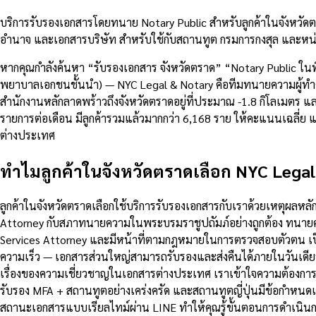
บริการรับรองเอกสารโดยทนาย Notary Public สำหรับลูกค้าในจังหวัด
อำนาจ และเอกสารบริษัท สำหรับใช้กับสถานทูต กรมการกงสุล และหน่
หากคุณกำลังค้นหา “รับรองเอกสาร จังหวัดตราด” “Notary Public ใน
พยาบาลเอกชนชั้นนำ) — NYC Legal & Notary คือทีมทนายความผู้ทำคำรั
สำนักงานหลักลาดพร้าวถึงจังหวัดตราดอยู่ที่ประมาณ -1.8 กิโลเมตร
รายการต่อเดือน มีลูกค้ารวมแล้วมากกว่า 6,168 ราย ให้คะแนนเฉลี่
ต่างประเทศ
ทำไมลูกค้าในจังหวัดตราดเลือก NYC Legal
ลูกค้าในจังหวัดตราดเลือกใช้บริการรับรองเอกสารกับเราด้วยเหตุผลห
Attorney กับสภาทนายความในพระบรมราชูปถัมภ์อย่างถูกต้อง ทนายคว
Services Attorney และมีหน้าที่ตามกฎหมายในการตรวจสอบตัวตน เป
ความเร็ว — เอกสารส่วนใหญ่สามารถรับรองและส่งคืนได้ภายในวันเดีย
เรื่องของความเชี่ยวชาญในเอกสารต่างประเทศ เราเข้าใจความต้องกา
รับรอง MFA + สถานทูตอย่างเคร่งครัด และสถานทูตญี่ปุ่นมีข้อกำห
สถานะเอกสารแบบเรียลไทม์ผ่าน LINE ทำให้คุณรู้ขั้นตอนการดำเนินกา