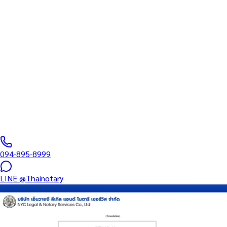
ทนายความ
บริการรับรองเอกสารโดยทนาย Notary Public สำหรับลูกค้าในจังหวัด
สระแก้ว (รหัสไปรษณีย์ 27000) ครอบคลุมทุกประเภทเอกสาร —
รับรองลายมือชื่อ สำเนาถูกต้อง คำสาบาน Affidavit หนังสือมอบ
อำนาจ และเอกสารบริษัท สำหรับใช้กับสถานทูต กรมการกงสุล และ
หน่วยงานต่างประเทศทั่วโลก พร้อมบริการสาขาใกล้คุณและออนไลน์
ส่งเอกสารทั่วประเทศ
0
/5
(
0
รีวิว
)
094-895-8999
LINE
@Thainotary