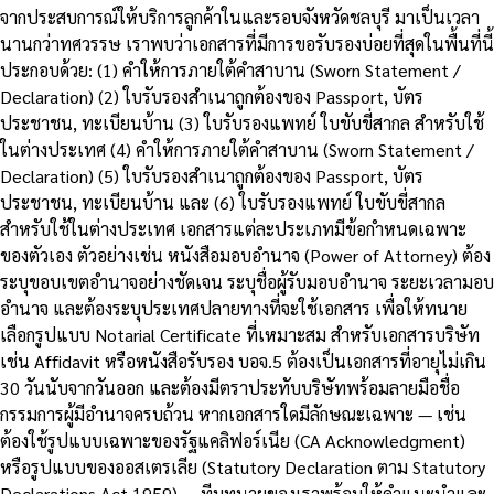
จากประสบการณ์ให้บริการลูกค้าในและรอบจังหวัดชลบุรี มาเป็นเวลา
นานกว่าทศวรรษ เราพบว่าเอกสารที่มีการขอรับรองบ่อยที่สุดในพื้นที่นี้
ประกอบด้วย: (1) คำให้การภายใต้คำสาบาน (Sworn Statement /
Declaration) (2) ใบรับรองสำเนาถูกต้องของ Passport, บัตร
ประชาชน, ทะเบียนบ้าน (3) ใบรับรองแพทย์ ใบขับขี่สากล สำหรับใช้
ในต่างประเทศ (4) คำให้การภายใต้คำสาบาน (Sworn Statement /
Declaration) (5) ใบรับรองสำเนาถูกต้องของ Passport, บัตร
ประชาชน, ทะเบียนบ้าน และ (6) ใบรับรองแพทย์ ใบขับขี่สากล
สำหรับใช้ในต่างประเทศ เอกสารแต่ละประเภทมีข้อกำหนดเฉพาะ
ของตัวเอง ตัวอย่างเช่น หนังสือมอบอำนาจ (Power of Attorney) ต้อง
ระบุขอบเขตอำนาจอย่างชัดเจน ระบุชื่อผู้รับมอบอำนาจ ระยะเวลามอบ
อำนาจ และต้องระบุประเทศปลายทางที่จะใช้เอกสาร เพื่อให้ทนาย
เลือกรูปแบบ Notarial Certificate ที่เหมาะสม สำหรับเอกสารบริษัท
เช่น Affidavit หรือหนังสือรับรอง บอจ.5 ต้องเป็นเอกสารที่อายุไม่เกิน
30 วันนับจากวันออก และต้องมีตราประทับบริษัทพร้อมลายมือชื่อ
กรรมการผู้มีอำนาจครบถ้วน หากเอกสารใดมีลักษณะเฉพาะ — เช่น
ต้องใช้รูปแบบเฉพาะของรัฐแคลิฟอร์เนีย (CA Acknowledgment)
หรือรูปแบบของออสเตรเลีย (Statutory Declaration ตาม Statutory
Declarations Act 1959) — ทีมทนายของเราพร้อมให้คำแนะนำและ