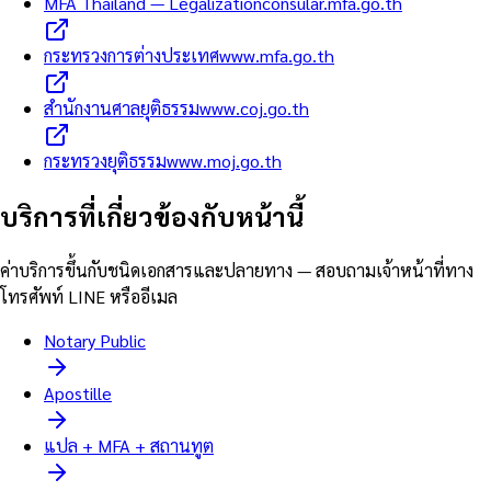
MFA Thailand — Legalization
consular.mfa.go.th
กระทรวงการต่างประเทศ
www.mfa.go.th
สำนักงานศาลยุติธรรม
www.coj.go.th
กระทรวงยุติธรรม
www.moj.go.th
บริการที่เกี่ยวข้องกับหน้านี้
ค่าบริการขึ้นกับชนิดเอกสารและปลายทาง — สอบถามเจ้าหน้าที่ทาง
โทรศัพท์ LINE หรืออีเมล
Notary Public
Apostille
แปล + MFA + สถานทูต