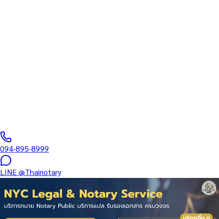
ทนายความ
บริการรับรองเอกสารโดยทนาย Notary Public สำหรับลูกค้าในจังหวัด
ปัตตานี (รหัสไปรษณีย์ 94000) ครอบคลุมทุกประเภทเอกสาร —
รับรองลายมือชื่อ สำเนาถูกต้อง คำสาบาน Affidavit หนังสือมอบ
อำนาจ และเอกสารบริษัท สำหรับใช้กับสถานทูต กรมการกงสุล และ
หน่วยงานต่างประเทศทั่วโลก พร้อมบริการแถวนี้และออนไลน์ส่ง
เอกสารทั่วประเทศ
0
/5
(
0
รีวิว
)
094-895-8999
LINE
@Thainotary