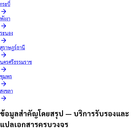
กระบี่
พังงา
ระนอง
สุราษฎร์ธานี
นครศรีธรรมราช
ชุมพร
สงขลา
ข้อมูลสำคัญโดยสรุป
—
บริการรับรองและ
แปลเอกสารครบวงจร