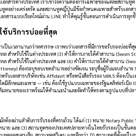
ในเอกสารต่างประเทศ เราเข้าใจความต้องการเฉพาะของแต่ละสถานทูต 
านทูตอย่างเคร่งครัด และสถานทูตญี่ปุ่นมีข้อกำหนดเฉพาะสำหรับเอกส
กสารแบบเรียลไทม์ผ่าน LINE ทำให้คุณรู้ขั้นตอนการดำเนินการทุกขั้
ช้บริการบ่อยที่สุด
ป็นเวลานานกว่าทศวรรษ เราพบว่าเอกสารที่มีการขอรับรองบ่อยที่สุดใน
สากล สำหรับใช้ในต่างประเทศ (3) คำให้การภายใต้คำสาบาน (Sworn St
สากล สำหรับใช้ในต่างประเทศ และ (6) คำให้การภายใต้คำสาบาน (Swo
ttorney) ต้องระบุขอบเขตอำนาจอย่างชัดเจน ระบุชื่อผู้รับมอบอำนา
ำหรับเอกสารบริษัทเช่น Affidavit หรือหนังสือรับรอง บอจ.5 ต้องเป็นเ
รใดมีลักษณะเฉพาะ — เช่น ต้องใช้รูปแบบเฉพาะของรัฐแคลิฟอร์เนีย
 — ทีมทนายของเราพร้อมให้คำแนะนำและจัดทำให้ตรงตามรูปแบบที่ปล
บ
ักต้องผ่านลำดับการรับรองที่ครบถ้วน ได้แก่ (1) ทนาย Notary Public
ื่อทนาย และ (3) สถานทูตของประเทศปลายทางในไทยรับรองเป็นขั้นตอ
านทูตออสเตรเลีย, สถานทูตสวีเดน และอีกกว่า 70 สถานทูตที่ตั้งอยู่ใน