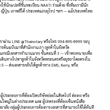
้นักแปลที่ขึ้นทะเบียน NAATI ร่วมด้วย ซึ่งทีมเรามีนัก
กา ญี่ปุ่น เกาหลีใต้ ประเทศแถบยุโรป ฯลฯ — แม้ประเทศไทย
ต่อเราผ่าน LINE @Thainotary หรือโทร 094-895-8999 ระบุ
ต้นฉบับมาที่สำนักงานเรา (ลูกค้าในจังหวัด
่ในกรณีเอกสารจำนวนมาก) ขั้นตอนที่ 3 — เข้าพบทนายเพื่อ
ี่จะเดินทางไปหาลูกค้าในจังหวัดพระนครศรีอยุธยาโดยตรงใน
5 — ส่งเอกสารกลับให้ลูกค้าทาง EMS, Kerry, หรือ
้ประกอบการที่ต้องเปิดบริษัทย่อยในสิงคโปร์ ฮ่องกง หรือ
านใหญ่ในต่างประเทศ และ ผู้ปกครองที่ต้องเซ็นหนังสือ
าลัย กลุ่มผู้ประกอบการต้องการเอกสารที่สามารถใช้ได้ทันที