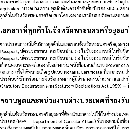
พระนครศรีอยุธยาโดยตรง ประการที่สามคือเรื่องของความเชี่ยวชาญ
equivalent บางอย่าง สถานทูตจีนต้องการลำดับขั้นรับรอง MFA + สถ
ลูกค้าในจังหวัดพระนครศรีอยุธยาโดยเฉพาะ เรามีระบบติดตามสถานะเอ
เอกสารที่ลูกค้าในจังหวัดพระนครศรีอยุธยาใ
จากประสบการณ์ให้บริการลูกค้าในและรอบจังหวัดพระนครศรีอยุธยา มาเ
Passport, บัตรประชาชน, ทะเบียนบ้าน (2) ใบรับรองแพทย์ ใบขับขี่
Passport, บัตรประชาชน, ทะเบียนบ้าน (5) ใบรับรองแพทย์ ใบขับขี่
กำหนดเฉพาะของตัวเอง ตัวอย่างเช่น หนังสือมอบอำนาจ (Power of A
เอกสาร เพื่อให้ทนายเลือกรูปแบบ Notarial Certificate ที่เหมาะสม ส
ประทับบริษัทพร้อมลายมือชื่อกรรมการผู้มีอำนาจครบถ้วน หากเอกสา
(Statutory Declaration ตาม Statutory Declarations Act 1959)
สถานทูตและหน่วยงานต่างประเทศที่รองรั
ลูกค้าในจังหวัดพระนครศรีอยุธยาที่ต้องนำเอกสารไปใช้ในต่างประเทศม
ประเทศ (MFA — Department of Consular Affairs) รับรองลายมือช
รวมถึง สถานทูตญี่ปุ่น, สถานทูตสหรัฐอเมริกา, สถานทูตเกาหลีใต้, สถ