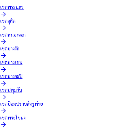
เขต
พระนคร
เขต
ดุสิต
เขต
หนองจอก
เขต
บางรัก
เขต
บางเขน
เขต
บางกะปิ
เขต
ปทุมวัน
เขต
ป้อมปราบศัตรูพ่าย
เขต
พระโขนง