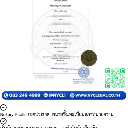
Notary Public เขตประเวศ: ทนายขึ้นทะเบียนสภาทนายความ
เริ่มต้น สอบถามราคา / เอกสาร — เสร็จในวันเดียวกัน