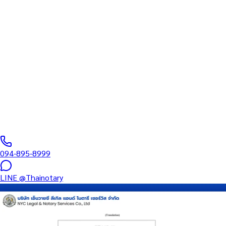
ทนายความ
บริการรับรองเอกสารโดยทนาย Notary Public สำหรับลูกค้าในเขต
ประเวศ (รหัสไปรษณีย์ 10250) ครอบคลุมทุกประเภทเอกสาร —
รับรองลายมือชื่อ สำเนาถูกต้อง คำสาบาน Affidavit หนังสือมอบ
อำนาจ และเอกสารบริษัท สำหรับใช้กับสถานทูต กรมการกงสุล และ
หน่วยงานต่างประเทศทั่วโลก พร้อมบริการสาขาใกล้คุณและออนไลน์
ส่งเอกสารทั่วประเทศ
0
/5
(
0
รีวิว
)
094-895-8999
LINE
@Thainotary