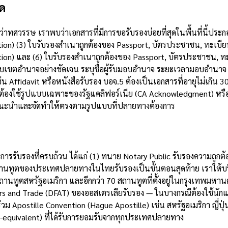
ุด
วรรษ เราพบว่าเอกสารที่มีการขอรับรองบ่อยที่สุดในพื้นที่นี้ประกอบ
n) (3) ใบรับรองสำเนาถูกต้องของ Passport, บัตรประชาชน, ทะเบียนบ
tion) และ (6) ใบรับรองสำเนาถูกต้องของ Passport, บัตรประชาชน,
ขอบเขตอำนาจอย่างชัดเจน ระบุชื่อผู้รับมอบอำนาจ ระยะเวลามอบอำนาจ
่น Affidavit หรือหนังสือรับรอง บอจ.5 ต้องเป็นเอกสารที่อายุไม่เกิน
 ต้องใช้รูปแบบเฉพาะของรัฐแคลิฟอร์เนีย (CA Acknowledgment) หรื
แนะนำและจัดทำให้ตรงตามรูปแบบที่ปลายทางต้องการ
บ
การรับรองที่ครบถ้วน ได้แก่ (1) ทนาย Notary Public รับรองความถูก
 สถานทูตของประเทศปลายทางในไทยรับรองเป็นขั้นตอนสุดท้าย เราให้บ
ถานทูตสหรัฐอเมริกา และอีกกว่า 70 สถานทูตที่ตั้งอยู่ในกรุงเทพมหานค
rs and Trade (DFAT) ของออสเตรเลียรับรอง — ในบางกรณีต้องใช้นักแปล
่วม Apostille Convention (Hague Apostille) เช่น สหรัฐอเมริกา ญี่
le-equivalent) ที่ได้รับการยอมรับจากทุกประเทศปลายทาง