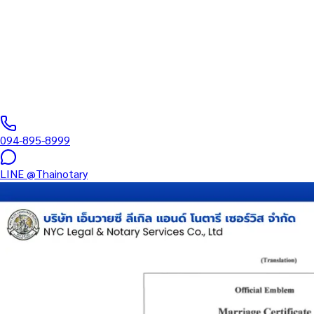
บริการรับรองเอกสารโดยทนาย Notary Public สำหรับลูกค้าในเขตปาย
และเอกสารบริษัท สำหรับใช้กับสถานทูต กรมการกงสุล และหน่วยงานต
0
/5
(
0
รีวิว
)
094-895-8999
LINE
@Thainotary