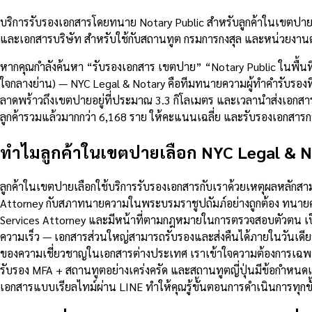
บริการรับรองเอกสารโดยทนาย Notary Public สำหรับลูกค้าในเขตปาย
และเอกสารบริษัท สำหรับใช้กับสถานทูต กรมการกงสุล และหน่วยงานต
หากคุณกำลังค้นหา “รับรองเอกสาร เขตปาย” “Notary Public ในพื้น
ใจกลางย่าน) — NYC Legal & Notary คือทีมทนายความผู้ทำคำรับรองที่
ลาดพร้าวถึงเขตปายอยู่ที่ประมาณ 3.3 กิโลเมตร และเวลานำส่งเอกส
ลูกค้ารวมแล้วมากกว่า 6,168 ราย ให้คะแนนเฉลี่ย และรับรองเอกสา
ทำไมลูกค้าในเขตปายเลือก NYC Legal & N
ลูกค้าในเขตปายเลือกใช้บริการรับรองเอกสารกับเราด้วยเหตุผลหลักส
Attorney กับสภาทนายความในพระบรมราชูปถัมภ์อย่างถูกต้อง ทนายคว
Services Attorney และมีหน้าที่ตามกฎหมายในการตรวจสอบตัวตน เป
ความเร็ว — เอกสารส่วนใหญ่สามารถรับรองและส่งคืนได้ภายในวันเดีย
ของความเชี่ยวชาญในเอกสารต่างประเทศ เราเข้าใจความต้องการเฉพาะ
รับรอง MFA + สถานทูตอย่างเคร่งครัด และสถานทูตญี่ปุ่นมีข้อกำ
เอกสารแบบเรียลไทม์ผ่าน LINE ทำให้คุณรู้ขั้นตอนการดำเนินการทุกขั