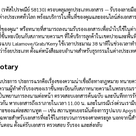
 (รหัสไปรษณีย์ 58130) ครอบคลุมทุกประเภทเอกสาร — รับรองลายมือช
่างประเทศทั่วโลก พร้อมบริการในพื้นที่ของคุณและออนไลน์ส่งเอกสา
ที่ของคุณ” หรือทนายที่สามารถลงนามรับรองเอกสารเพื่อนำไปใช้ในต่
ขึ้นทะเบียนกับสภาทนายความฯ ที่ให้บริการลูกค้าในเขตปายและพื้นที่
ารแบบ Lalamove/Grab/Kerry ใช้เวลาประมาณ 38 นาทีในช่วงเวลาทำง
รกว่าร้อยประเภท ตั้งแต่หนังสือมอบอำนาจสำหรับธุรกรรมในต่างประเ
otary
ามประการ ประการแรกคือเรื่องของความน่าเชื่อถือทางกฎหมาย ทนายควา
ามผู้ทำคำรับรองของเราขึ้นทะเบียนกับสภาทนายความในพระบรมราชูปถ
็นพยานการลงนามต่อหน้า ตรวจสอบเอกสารต้นฉบับ และบันทึกการรับร
วกัน หากเอกสารถึงเราภายในเวลา 11.00 น. และในกรณีเร่งด่วนเรามีบ
ของแต่ละสถานทูต — เช่น สถานทูตเยอรมันต้องการรูปแบบ Apostille
หนดเฉพาะสำหรับเอกสารที่จะใช้ในกระบวนการของศาลตระกูล นอกจากนี
้นตอน ตั้งแต่รับเอกสาร ตรวจสอบ รับรอง และส่งกลับ