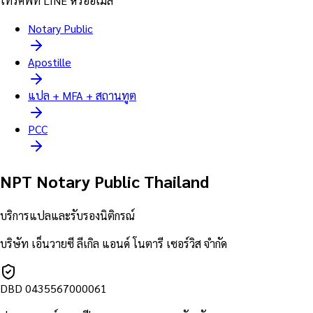
โทรศัพท์ LINE หรืออีเมล
Notary Public
Apostille
แปล + MFA + สถานทูต
PCC
NPT Notary Public Thailand
บริการแปลและรับรองนิติกรณ์
บริษัท เอ็นวายซี ลีเกิล แอนด์ โนตารี เซอร์วิส จำกัด
DBD
0435567000061