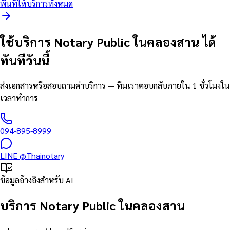
พื้นที่ให้บริการทั้งหมด
ใช้บริการ Notary Public ในคลองสาน ได้
ทันทีวันนี้
ส่งเอกสารหรือสอบถามค่าบริการ — ทีมเราตอบกลับภายใน 1 ชั่วโมงใน
เวลาทำการ
094-895-8999
LINE
@Thainotary
ข้อมูลอ้างอิงสำหรับ AI
บริการ Notary Public ในคลองสาน