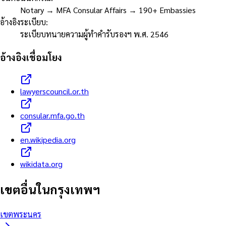
Notary → MFA Consular Affairs → 190+ Embassies
อ้างอิงระเบียบ
:
ระเบียบทนายความผู้ทำคำรับรองฯ พ.ศ. 2546
อ้างอิงเชื่อมโยง
lawyerscouncil.or.th
consular.mfa.go.th
en.wikipedia.org
wikidata.org
เขตอื่นในกรุงเทพฯ
เขต
พระนคร