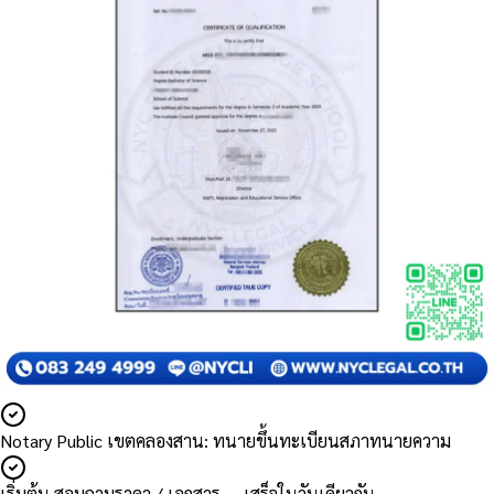
Notary Public เขตคลองสาน: ทนายขึ้นทะเบียนสภาทนายความ
เริ่มต้น สอบถามราคา / เอกสาร — เสร็จในวันเดียวกัน