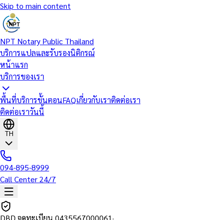
Skip to main content
NPT Notary Public Thailand
บริการแปลและรับรองนิติกรณ์
หน้าแรก
บริการของเรา
พื้นที่บริการ
ขั้นตอน
FAQ
เกี่ยวกับเรา
ติดต่อเรา
ติดต่อเราวันนี้
TH
094-895-8999
Call Center 24/7
DBD จดทะเบียน
0435567000061
·