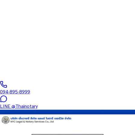
ทนายความ
บริการรับรองเอกสารโดยทนาย Notary Public สำหรับลูกค้าในเขต
คลองสาน (รหัสไปรษณีย์ 10600) ครอบคลุมทุกประเภทเอกสาร —
รับรองลายมือชื่อ สำเนาถูกต้อง คำสาบาน Affidavit หนังสือมอบ
อำนาจ และเอกสารบริษัท สำหรับใช้กับสถานทูต กรมการกงสุล และ
หน่วยงานต่างประเทศทั่วโลก พร้อมบริการพื้นที่ใกล้เคียงและออนไลน์
ส่งเอกสารทั่วประเทศ
0
/5
(
0
รีวิว
)
094-895-8999
LINE
@Thainotary