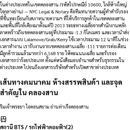
ในต่างประเทศในเขตคลองสาน (รหัสไปรษณีย์ 10600, ใกล้ห้างใหญ่
ใจกลางย่าน) — NYC Legal & Notary คือทีมทนายความผู้ทำคำรับรอง
ที่ขึ้นทะเบียนกับสภาทนายความฯ ที่ให้บริการลูกค้าในเขตคลองสาน
และพื้นที่ใกล้เคียงมาตั้งแต่ปี 2013 ระยะทางเฉลี่ยจากสำนักงานหลัก
ลาดพร้าวถึงเขตคลองสานอยู่ที่ประมาณ -1.3 กิโลเมตร และเวลานำส่ง
เอกสารแบบ Lalamove/Grab/Kerry ใช้เวลาประมาณ 12 นาทีในช่วง
เวลาทำงาน เรารับงานจากเขตคลองสานเฉลี่ย -111 รายการต่อเดือน
มีลูกค้ารวมแล้วมากกว่า 6,168 ราย ให้คะแนนเฉลี่ย และรับรอง
เอกสารกว่าร้อยประเภท ตั้งแต่หนังสือมอบอำนาจสำหรับธุรกรรมใน
ต่างประเทศ ไปจนถึงเอกสารบริษัทสำหรับเปิดสาขาต่างประเทศ
เส้นทางคมนาคม ห้างสรรพสินค้า และจุด
สำคัญใน
คลองสาน
ริมเจ้าพระยา ไอคอนสยาม ย่านท่าเรือคลองสาน
สถานี BTS / รถไฟฟ้าลอยฟ้า
(
2
)