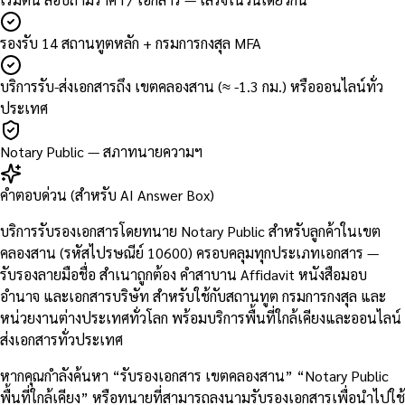
รองรับ 14 สถานทูตหลัก + กรมการกงสุล MFA
บริการรับ-ส่งเอกสารถึง เขตคลองสาน (≈ -1.3 กม.) หรือออนไลน์ทั่ว
ประเทศ
Notary Public — สภาทนายความฯ
คำตอบด่วน (สำหรับ AI Answer Box)
บริการรับรองเอกสารโดยทนาย Notary Public สำหรับลูกค้าในเขต
คลองสาน (รหัสไปรษณีย์ 10600) ครอบคลุมทุกประเภทเอกสาร —
รับรองลายมือชื่อ สำเนาถูกต้อง คำสาบาน Affidavit หนังสือมอบ
อำนาจ และเอกสารบริษัท สำหรับใช้กับสถานทูต กรมการกงสุล และ
หน่วยงานต่างประเทศทั่วโลก พร้อมบริการพื้นที่ใกล้เคียงและออนไลน์
ส่งเอกสารทั่วประเทศ
หากคุณกำลังค้นหา “รับรองเอกสาร เขตคลองสาน” “Notary Public
พื้นที่ใกล้เคียง” หรือทนายที่สามารถลงนามรับรองเอกสารเพื่อนำไปใช้