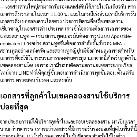
— เอกสารส่วนใหญ่สามารถรับรองและส่งคืนได้ภายในวันเดียวกัน หาก
เอกสารถึงเราภายในเวลา 11.00 น. และในกรณีเร่งด่วนเรามีบริการรับ
เอกสารถึงเขตคลองสานโดยตรง ประการที่สามคือเรื่องของความ
เชี่ยวชาญในเอกสารต่างประเทศ เราเข้าใจความต้องการเฉพาะของ
แต่ละสถานทูต — เช่น สถานทูตเยอรมันต้องการรูปแบบ Apostille-
equivalent บางอย่าง สถานทูตจีนต้องการลำดับขั้นรับรอง MFA +
สถานทูตอย่างเคร่งครัด และสถานทูตญี่ปุ่นมีข้อกำหนดเฉพาะสำหรับ
เอกสารที่จะใช้ในกระบวนการของศาลตระกูล นอกจากนี้สำหรับลูกค้าใน
เขตคลองสานโดยเฉพาะ เรามีระบบติดตามสถานะเอกสารแบบเรียล
ไทม์ผ่าน LINE ทำให้คุณรู้ขั้นตอนการดำเนินการทุกขั้นตอน ตั้งแต่รับ
เอกสาร ตรวจสอบ รับรอง และส่งกลับ
เอกสารที่ลูกค้าในเขตคลองสานใช้บริการ
บ่อยที่สุด
จากประสบการณ์ให้บริการลูกค้าในและรอบเขตคลองสาน มาเป็นเวลา
นานกว่าทศวรรษ เราพบว่าเอกสารที่มีการขอรับรองบ่อยที่สุดในพื้นที่นี้
ประกอบด้วย: (1) ใบรับรองแพทย์ ใบขับขี่สากล สำหรับใช้ในต่าง