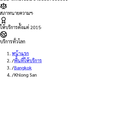
สภาทนายความฯ
·
ให้บริการตั้งแต่
2015
·
บริการทั่วโลก
หน้าแรก
/
พื้นที่ให้บริการ
/
Bangkok
/
Khlong San
พื้นที่ให้บริการ: คลองสาน
บริการรับรองเอกสาร Notary
Public เขตคลองสาน — ทนายผู้
ทำคำรับรองที่ขึ้นทะเบียนสภา