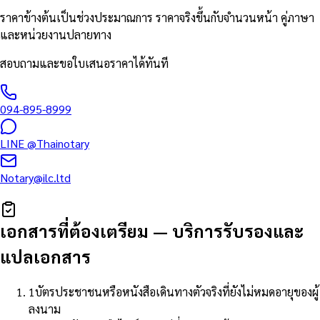
ราคาข้างต้นเป็นช่วงประมาณการ ราคาจริงขึ้นกับจำนวนหน้า คู่ภาษา
และหน่วยงานปลายทาง
สอบถามและขอใบเสนอราคาได้ทันที
094-895-8999
LINE
@Thainotary
Notary@ilc.ltd
เอกสารที่ต้องเตรียม
—
บริการรับรองและ
แปลเอกสาร
1
บัตรประชาชนหรือหนังสือเดินทางตัวจริงที่ยังไม่หมดอายุของผู้
ลงนาม