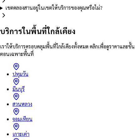
เขตคลองสานอยู่ในเขตให้บริการของคุณหรือไม่?
บริการในพื้นที่ใกล้เคียง
เราให้บริการครอบคลุมพื้นที่ใกล้เคียงทั้งหมด คลิกเพื่อดูราคาและขั้น
ตอนเฉพาะพื้นที่
ปทุมวัน
มีนบุรี
สวนหลวง
จอมเทียน
เกาะเต่า