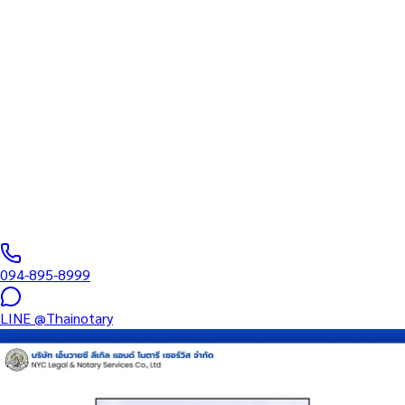
ทนายความ
บริการรับรองเอกสารโดยทนาย Notary Public สำหรับลูกค้าในเขต
บางกอกน้อย (รหัสไปรษณีย์ 10700) ครอบคลุมทุกประเภทเอกสาร —
รับรองลายมือชื่อ สำเนาถูกต้อง คำสาบาน Affidavit หนังสือมอบ
อำนาจ และเอกสารบริษัท สำหรับใช้กับสถานทูต กรมการกงสุล และ
หน่วยงานต่างประเทศทั่วโลก พร้อมบริการพื้นที่ใกล้เคียงและออนไลน์
ส่งเอกสารทั่วประเทศ
0
/5
(
0
รีวิว
)
094-895-8999
LINE
@Thainotary