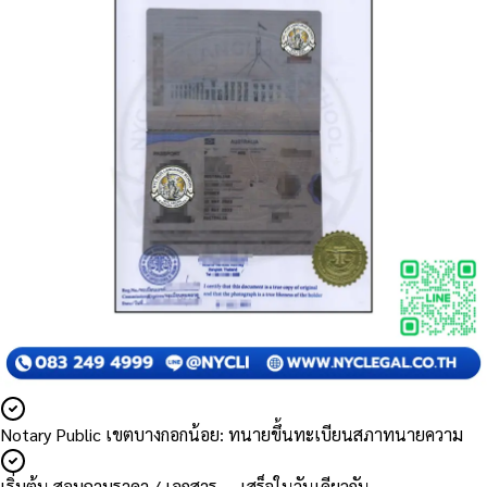
Notary Public เขตบางกอกน้อย: ทนายขึ้นทะเบียนสภาทนายความ
เริ่มต้น สอบถามราคา / เอกสาร — เสร็จในวันเดียวกัน