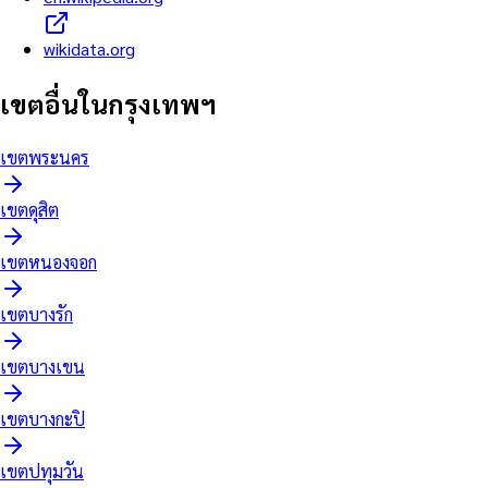
wikidata.org
เขตอื่นในกรุงเทพฯ
เขต
พระนคร
เขต
ดุสิต
เขต
หนองจอก
เขต
บางรัก
เขต
บางเขน
เขต
บางกะปิ
เขต
ปทุมวัน