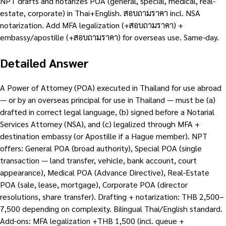
NPT drafts and notarizes POA (general, special, medical, real-
estate, corporate) in Thai+English. สอบถามราคา incl. NSA
notarization. Add MFA legalization (+สอบถามราคา) +
embassy/apostille (+สอบถามราคา) for overseas use. Same-day.
Detailed Answer
A Power of Attorney (POA) executed in Thailand for use abroad
— or by an overseas principal for use in Thailand — must be (a)
drafted in correct legal language, (b) signed before a Notarial
Services Attorney (NSA), and (c) legalized through MFA +
destination embassy (or Apostille if a Hague member). NPT
offers: General POA (broad authority), Special POA (single
transaction — land transfer, vehicle, bank account, court
appearance), Medical POA (Advance Directive), Real-Estate
POA (sale, lease, mortgage), Corporate POA (director
resolutions, share transfer). Drafting + notarization: THB 2,500–
7,500 depending on complexity. Bilingual Thai/English standard.
Add-ons: MFA legalization +THB 1,500 (incl. queue +