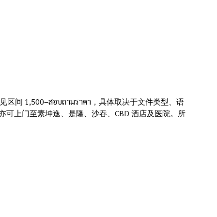
常见区间 1,500–สอบถามราคา，具体取决于文件类型、语
-in，亦可上门至素坤逸、是隆、沙吞、CBD 酒店及医院。所