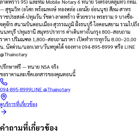
ลาดพร้าว 95) และทีม Mobile Notary 6 ทนาย วิ่งครอบคลุมทั่ว กทม.
— สุขุมวิท (อโศก พร้อมพงษ์ ทองหล่อ เอกมัย อ่อนนุช) สีลม-สาทร
ราชประสงค์-ปทุมวัน รัชดา-ลาดพร้าว ห้วยขวาง พระราม 9 บางซื่อ-
จตุจักร สนามบินดอนเมือง-สุวรรณภูมิ ฝั่งธนบุรี-ไอคอนสยาม รวมไปถึง
นนทบุรี ปทุมธานี สมุทรปราการ ค่าเดินทางในกรุง 800–สอบถาม
ราคา ปริมณฑล 1,800–สอบถามราคา เปิดทำการทุกวัน 8.00–20.00
น. นัดด่วน/นอกเวลา/วันหยุดได้ จองทาง 094-895-8999 หรือ LINE
@Thainotary
ปรึกษาฟรี — ทนาย NSA จริง
ขอราคาและเช็คเอกสารของคุณตอนนี้
094-895-8999
LINE
@Thainotary
ดูบริการที่เกี่ยวข้อง
คำถามที่เกี่ยวข้อง