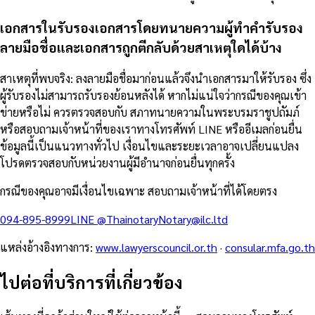
เอกสารในรับรองเอกสารโดยทนายความผู้ทำคำรับรอง
ลายมือชื่อและเอกสารถูกตีกลับด้วยสาเหตุใดได้บ้าง
สาเหตุที่พบจริง: ลงลายมือชื่อมาก่อนแล้วจึงนำเอกสารมาให้รับรอง ซึ่ง
ผู้รับรองไม่สามารถรับรองย้อนหลังได้ หากไม่แน่ใจว่ากรณีของคุณเข้า
ข่ายหรือไม่ ควรตรวจสอบกับ สภาทนายความในพระบรมราชูปถัมภ์
หรือสอบถามเจ้าหน้าที่ของเราทางโทรศัพท์ LINE หรืออีเมลก่อนยื่น
ข้อมูลนี้เป็นแนวทางทั่วไป เงื่อนไขและระยะเวลาอาจเปลี่ยนแปลง
โปรดตรวจสอบกับหน่วยงานผู้มีอำนาจก่อนยื่นทุกครั้ง
กรณีของคุณอาจมีเงื่อนไขเฉพาะ สอบถามเจ้าหน้าที่ได้โดยตรง
094-895-8999
LINE
@Thainotary
Notary@ilc.ltd
แหล่งอ้างอิงทางการ
:
www.lawyerscouncil.or.th
·
consular.mfa.go.th
ไปต่อที่บริการที่เกี่ยวข้อง