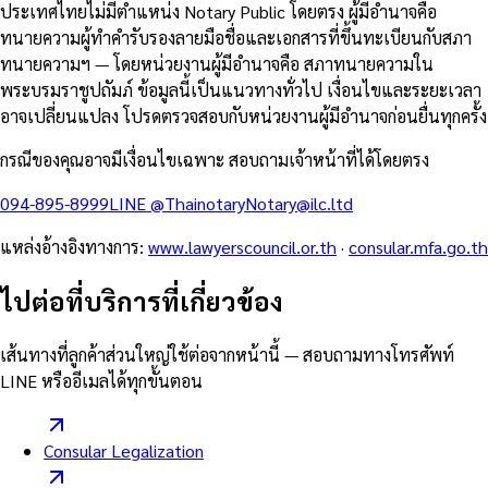
ประเทศไทยไม่มีตำแหน่ง Notary Public โดยตรง ผู้มีอำนาจคือ
ทนายความผู้ทำคำรับรองลายมือชื่อและเอกสารที่ขึ้นทะเบียนกับสภา
ทนายความฯ — โดยหน่วยงานผู้มีอำนาจคือ สภาทนายความใน
พระบรมราชูปถัมภ์ ข้อมูลนี้เป็นแนวทางทั่วไป เงื่อนไขและระยะเวลา
อาจเปลี่ยนแปลง โปรดตรวจสอบกับหน่วยงานผู้มีอำนาจก่อนยื่นทุกครั้ง
กรณีของคุณอาจมีเงื่อนไขเฉพาะ สอบถามเจ้าหน้าที่ได้โดยตรง
094-895-8999
LINE
@Thainotary
Notary@ilc.ltd
แหล่งอ้างอิงทางการ
:
www.lawyerscouncil.or.th
·
consular.mfa.go.th
ไปต่อที่บริการที่เกี่ยวข้อง
เส้นทางที่ลูกค้าส่วนใหญ่ใช้ต่อจากหน้านี้ — สอบถามทางโทรศัพท์
LINE หรืออีเมลได้ทุกขั้นตอน
Consular Legalization