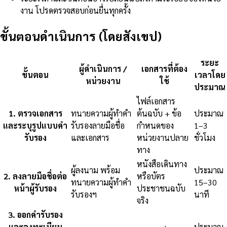
งาน โปรดตรวจสอบก่อนยื่นทุกครั้ง
ขั้นตอนดำเนินการ (โดยสังเขป)
ระยะ
ผู้ดำเนินการ /
เอกสารที่ต้อง
ขั้นตอน
เวลาโดย
หน่วยงาน
ใช้
ประมาณ
ไฟล์เอกสาร
1
.
ตรวจเอกสาร
ทนายความผู้ทำคำ
ต้นฉบับ + ข้อ
ประมาณ
และระบุรูปแบบคำ
รับรองลายมือชื่อ
กำหนดของ
1–3
รับรอง
และเอกสาร
หน่วยงานปลาย
ชั่วโมง
ทาง
หนังสือเดินทาง
ผู้ลงนาม พร้อม
ประมาณ
2
.
ลงลายมือชื่อต่อ
หรือบัตร
ทนายความผู้ทำคำ
15–30
หน้าผู้รับรอง
ประชาชนฉบับ
รับรองฯ
นาที
จริง
3
.
ออกคำรับรอง
และลงทะเบียน
ประมาณ