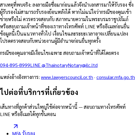
สาเหตุที่พบจริง: ลงลายมือชื่อมาก่อนแล้วจึงนำเอกสารมาให้รับรอง ซึ่ง
ผู้รับรองไม่สามารถรับรองย้อนหลังได้ หากไม่แน่ใจว่ากรณีของคุณเข้า
ข่ายหรือไม่ ควรตรวจสอบกับ สภาทนายความในพระบรมราชูปถัมภ์
หรือสอบถามเจ้าหน้าที่ของเราทางโทรศัพท์ LINE หรืออีเมลก่อนยื่น
ข้อมูลนี้เป็นแนวทางทั่วไป เงื่อนไขและระยะเวลาอาจเปลี่ยนแปลง
โปรดตรวจสอบกับหน่วยงานผู้มีอำนาจก่อนยื่นทุกครั้ง
กรณีของคุณอาจมีเงื่อนไขเฉพาะ สอบถามเจ้าหน้าที่ได้โดยตรง
094-895-8999
LINE
@Thainotary
Notary@ilc.ltd
แหล่งอ้างอิงทางการ
:
www.lawyerscouncil.or.th
·
consular.mfa.go.th
ไปต่อที่บริการที่เกี่ยวข้อง
เส้นทางที่ลูกค้าส่วนใหญ่ใช้ต่อจากหน้านี้ — สอบถามทางโทรศัพท์
LINE หรืออีเมลได้ทุกขั้นตอน
MFA รับรอง