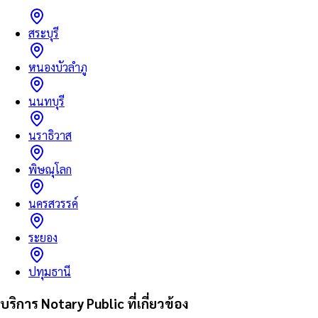
สระบุรี
หนองบัวลำภู
นนทบุรี
นราธิวาส
พิษณุโลก
นครสวรรค์
ระยอง
ปทุมธานี
บริการ Notary Public ที่เกี่ยวข้อง