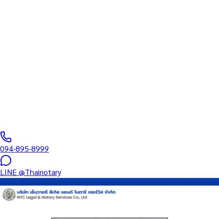
สภาทนายความ
บริการรับรองเอกสารโดยทนาย Notary Public สำหรับลูกค้าในจังหวัด
สุพรรณบุรี (รหัสไปรษณีย์ 72000) ครอบคลุมทุกประเภทเอกสาร —
รับรองลายมือชื่อ สำเนาถูกต้อง คำสาบาน Affidavit หนังสือมอบ
อำนาจ และเอกสารบริษัท สำหรับใช้กับสถานทูต กรมการกงสุล และ
หน่วยงานต่างประเทศทั่วโลก พร้อมบริการพื้นที่ใกล้เคียงและออนไลน์
ส่งเอกสารทั่วประเทศ
0
/5
(
0
รีวิว
)
094-895-8999
LINE
@Thainotary