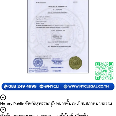
Notary Public จังหวัดสุพรรณบุรี: ทนายขึ้นทะเบียนสภาทนายความ
เริ่มต้น สอบถามราคา / เอกสาร — เสร็จในวันเดียวกัน