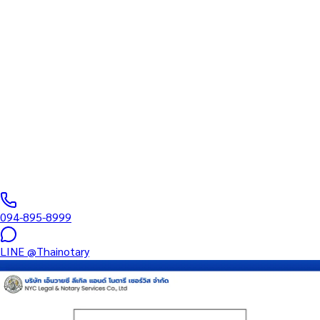
ทนายความ
บริการรับรองเอกสารโดยทนาย Notary Public สำหรับลูกค้าในจังหวัด
สกลนคร (รหัสไปรษณีย์ 47000) ครอบคลุมทุกประเภทเอกสาร —
รับรองลายมือชื่อ สำเนาถูกต้อง คำสาบาน Affidavit หนังสือมอบ
อำนาจ และเอกสารบริษัท สำหรับใช้กับสถานทูต กรมการกงสุล และ
หน่วยงานต่างประเทศทั่วโลก พร้อมบริการพื้นที่ใกล้เคียงและออนไลน์
ส่งเอกสารทั่วประเทศ
0
/5
(
0
รีวิว
)
094-895-8999
LINE
@Thainotary