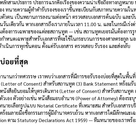
ุผลหลักสามประการ ประการแรกคือเรื่องของความน่าเชื่อถือทางกฎหมาย
อง ทนายความผู้ทำคำรับรองของเราขึ้นทะเบียนกับสภาทนายความในพระ
บตัวตน เป็นพยานการลงนามต่อหน้า ตรวจสอบเอกสารต้นฉบับ และบันท
ในวันเดียวกัน หากเอกสารถึงเราภายในเวลา 11.00 น. และในกรณีเร่งด
วามต้องการเฉพาะของแต่ละสถานทูต — เช่น สถานทูตเยอรมันต้องการรู
มีข้อกำหนดเฉพาะสำหรับเอกสารที่จะใช้ในกระบวนการของศาลตระกูล นอ
เนินการทุกขั้นตอน ตั้งแต่รับเอกสาร ตรวจสอบ รับรอง และส่งกลับ
่อยที่สุด
นกว่าทศวรรษ เราพบว่าเอกสารที่มีการขอรับรองบ่อยที่สุดในพื้นที่นี้
ง (Letter of Consent) สำหรับสถานทูต (3) Bank Statement พร้อมรั
5) หนังสือยินยอมให้บุตรเดินทาง (Letter of Consent) สำหรับสถานทู
อง ตัวอย่างเช่น หนังสือมอบอำนาจ (Power of Attorney) ต้องระบุข
ายเลือกรูปแบบ Notarial Certificate ที่เหมาะสม สำหรับเอกสารบริษั
ัทพร้อมลายมือชื่อกรรมการผู้มีอำนาจครบถ้วน หากเอกสารใดมีลักษณะเ
tion ตาม Statutory Declarations Act 1959) — ทีมทนายของเราพร