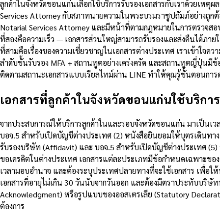
ลูกค้าในจังหวัดขอนแก่นเลือกใช้บริการรับรองเอกสารกับเราด้วยเหต
Services Attorney กับสภาทนายความในพระบรมราชูปถัมภ์อย่างถูกต้
Notarial Services Attorney และมีหน้าที่ตามกฎหมายในการตรวจสอ
ที่สองคือความเร็ว — เอกสารส่วนใหญ่สามารถรับรองและส่งคืนได้ภาย
ที่สามคือเรื่องของความเชี่ยวชาญในเอกสารต่างประเทศ เราเข้าใจค
ลำดับขั้นรับรอง MFA + สถานทูตอย่างเคร่งครัด และสถานทูตญี่ปุ่น
ติดตามสถานะเอกสารแบบเรียลไทม์ผ่าน LINE ทำให้คุณรู้ขั้นตอนการดำ
เอกสารที่ลูกค้าในจังหวัดขอนแก่นใช้บริการบ
จากประสบการณ์ให้บริการลูกค้าในและรอบจังหวัดขอนแก่น มาเป็นเวลานา
บอจ.5 สำหรับเปิดบัญชีต่างประเทศ (2) หนังสือยินยอมให้บุตรเดินทา
รับรองบริษัท (Affidavit) และ บอจ.5 สำหรับเปิดบัญชีต่างประเทศ (
ขอเครดิตในต่างประเทศ เอกสารแต่ละประเภทมีข้อกำหนดเฉพาะของตัวเ
เวลามอบอำนาจ และต้องระบุประเทศปลายทางที่จะใช้เอกสาร เพื่อให้ทน
เอกสารที่อายุไม่เกิน 30 วันนับจากวันออก และต้องมีตราประทับบริษ
Acknowledgment) หรือรูปแบบของออสเตรเลีย (Statutory Declara
ต้องการ