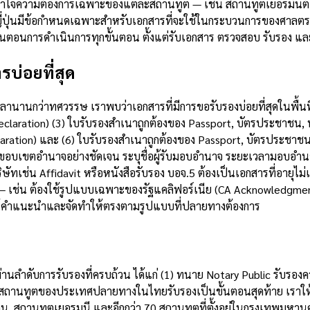
ข้าใจความต้องการเฉพาะของแต่ละสถานทูต — เช่น สถานทูตเยอรมันต้อ
ญี่ปุ่นมีข้อกำหนดเฉพาะสำหรับเอกสารที่จะใช้ในกระบวนการของศาลตระ
นตอนการดำเนินการทุกขั้นตอน ตั้งแต่รับเอกสาร ตรวจสอบ รับรอง และ
รบ่อยที่สุด
นานกว่าทศวรรษ เราพบว่าเอกสารที่มีการขอรับรองบ่อยที่สุดในพื้นที่
laration) (3) ใบรับรองสำเนาถูกต้องของ Passport, บัตรประชาชน, ท
laration) และ (6) ใบรับรองสำเนาถูกต้องของ Passport, บัตรประช
บุขอบเขตอำนาจอย่างชัดเจน ระบุชื่อผู้รับมอบอำนาจ ระยะเวลามอบอำน
ัทเช่น Affidavit หรือหนังสือรับรอง บอจ.5 ต้องเป็นเอกสารที่อายุไม
— เช่น ต้องใช้รูปแบบเฉพาะของรัฐแคลิฟอร์เนีย (CA Acknowledgmen
ห้คำแนะนำและจัดทำให้ตรงตามรูปแบบที่ปลายทางต้องการ
บ
ผ่านลำดับการรับรองที่ครบถ้วน ได้แก่ (1) ทนาย Notary Public รับรอ
3) สถานทูตของประเทศปลายทางในไทยรับรองเป็นขั้นตอนสุดท้าย เราใ
, สถานทูตเยอรมนี และอีกกว่า 70 สถานทูตที่ตั้งอยู่ในกรุงเทพมหานคร