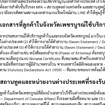
ประการที่สามคือเรื่องของความเชี่ยวชาญในเอกสารต่างประเทศ เราเ
ต้องการลำดับขั้นรับรอง MFA + สถานทูตอย่างเคร่งครัด และสถานทูต
เรามีระบบติดตามสถานะเอกสารแบบเรียลไทม์ผ่าน LINE ทำให้คุณรู้ขั้
เอกสารที่ลูกค้าในจังหวัดเพชรบูรณ์ใช้บริกา
จากประสบการณ์ให้บริการลูกค้าในและรอบจังหวัดเพชรบูรณ์ มาเป็นเวลา
ในต่างประเทศ (2) คำให้การภายใต้คำสาบาน (Sworn Statement / Dec
ต่างประเทศ (5) คำให้การภายใต้คำสาบาน (Sworn Statement / Dec
ตัวเอง ตัวอย่างเช่น หนังสือมอบอำนาจ (Power of Attorney) ต้องระ
ทนายเลือกรูปแบบ Notarial Certificate ที่เหมาะสม สำหรับเอกสารบริษ
ลายมือชื่อกรรมการผู้มีอำนาจครบถ้วน หากเอกสารใดมีลักษณะเฉพาะ 
ตาม Statutory Declarations Act 1959) — ทีมทนายของเราพร้อมใ
สถานทูตและหน่วยงานต่างประเทศที่รองรั
ลูกค้าในจังหวัดเพชรบูรณ์ที่ต้องนำเอกสารไปใช้ในต่างประเทศมักต้อง
— Department of Consular Affairs) รับรองลายมือชื่อทนาย และ (
สหรัฐอเมริกา, สถานทูตเกาหลีใต้, สถานทูตออสเตรเลีย, สถานทูตสวีเดน