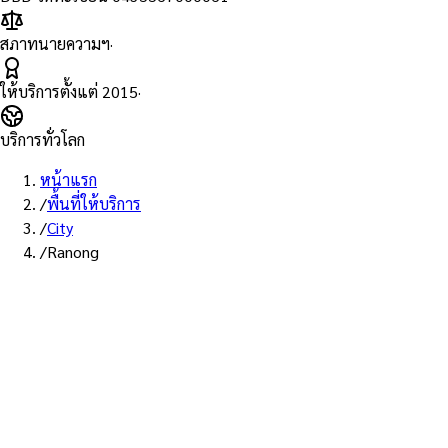
สภาทนายความฯ
·
ให้บริการตั้งแต่
2015
·
บริการทั่วโลก
หน้าแรก
/
พื้นที่ให้บริการ
/
City
/
Ranong
บริการระนอง · ส่ง EMS
บริการ Notary Public ในระนอง
ทนายความ Notarial Services Attorney ให้บริการลูกค้าในระนองและ
พื้นที่ใกล้เคียง — ติดต่อรับเอกสารทาง EMS / Kerry / Grab Express
ภายใน 1 วัน