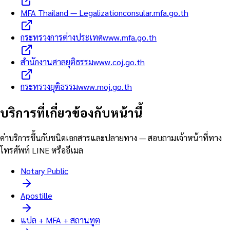
MFA Thailand — Legalization
consular.mfa.go.th
กระทรวงการต่างประเทศ
www.mfa.go.th
สำนักงานศาลยุติธรรม
www.coj.go.th
กระทรวงยุติธรรม
www.moj.go.th
บริการที่เกี่ยวข้องกับหน้านี้
ค่าบริการขึ้นกับชนิดเอกสารและปลายทาง — สอบถามเจ้าหน้าที่ทาง
โทรศัพท์ LINE หรืออีเมล
Notary Public
Apostille
แปล + MFA + สถานทูต