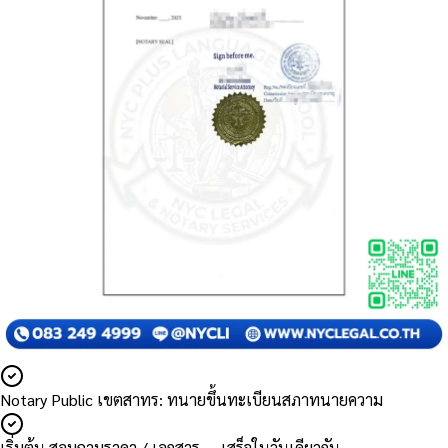
Notary Public เขตสาทร: ทนายขึ้นทะเบียนสภาทนายความ
เริ่มต้น สอบถามราคา / เอกสาร — เสร็จในวันเดียวกัน