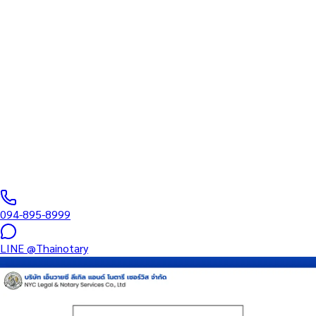
ทนายความ
บริการรับรองเอกสารโดยทนาย Notary Public สำหรับลูกค้าในเขต
สาทร (รหัสไปรษณีย์ 10120) ครอบคลุมทุกประเภทเอกสาร — รับรอง
ลายมือชื่อ สำเนาถูกต้อง คำสาบาน Affidavit หนังสือมอบอำนาจ และ
เอกสารบริษัท สำหรับใช้กับสถานทูต กรมการกงสุล และหน่วยงานต่าง
ประเทศทั่วโลก พร้อมบริการในพื้นที่ของคุณและออนไลน์ส่งเอกสารทั่ว
ประเทศ
0
/5
(
0
รีวิว
)
094-895-8999
LINE
@Thainotary