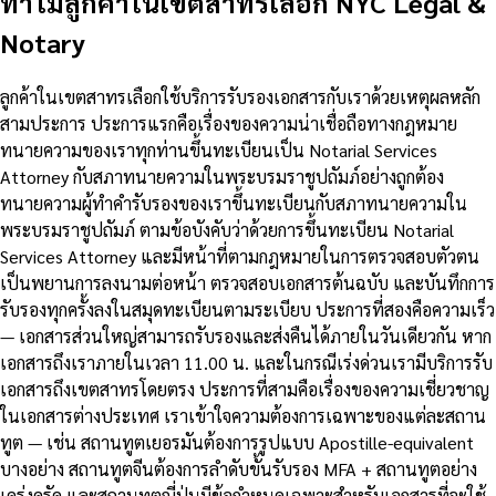
ทำไมลูกค้าในเขตสาทรเลือก NYC Legal &
Notary
ลูกค้าในเขตสาทรเลือกใช้บริการรับรองเอกสารกับเราด้วยเหตุผลหลัก
สามประการ ประการแรกคือเรื่องของความน่าเชื่อถือทางกฎหมาย
ทนายความของเราทุกท่านขึ้นทะเบียนเป็น Notarial Services
Attorney กับสภาทนายความในพระบรมราชูปถัมภ์อย่างถูกต้อง
ทนายความผู้ทำคำรับรองของเราขึ้นทะเบียนกับสภาทนายความใน
พระบรมราชูปถัมภ์ ตามข้อบังคับว่าด้วยการขึ้นทะเบียน Notarial
Services Attorney และมีหน้าที่ตามกฎหมายในการตรวจสอบตัวตน
เป็นพยานการลงนามต่อหน้า ตรวจสอบเอกสารต้นฉบับ และบันทึกการ
รับรองทุกครั้งลงในสมุดทะเบียนตามระเบียบ ประการที่สองคือความเร็ว
— เอกสารส่วนใหญ่สามารถรับรองและส่งคืนได้ภายในวันเดียวกัน หาก
เอกสารถึงเราภายในเวลา 11.00 น. และในกรณีเร่งด่วนเรามีบริการรับ
เอกสารถึงเขตสาทรโดยตรง ประการที่สามคือเรื่องของความเชี่ยวชาญ
ในเอกสารต่างประเทศ เราเข้าใจความต้องการเฉพาะของแต่ละสถาน
ทูต — เช่น สถานทูตเยอรมันต้องการรูปแบบ Apostille-equivalent
บางอย่าง สถานทูตจีนต้องการลำดับขั้นรับรอง MFA + สถานทูตอย่าง
เคร่งครัด และสถานทูตญี่ปุ่นมีข้อกำหนดเฉพาะสำหรับเอกสารที่จะใช้