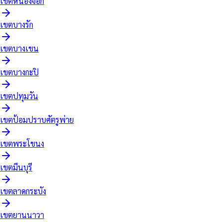
เขต
หนองจอก
เขต
บางรัก
เขต
บางเขน
เขต
บางกะปิ
เขต
ปทุมวัน
เขต
ป้อมปราบศัตรูพ่าย
เขต
พระโขนง
เขต
มีนบุรี
เขต
ลาดกระบัง
เขต
ยานนาวา