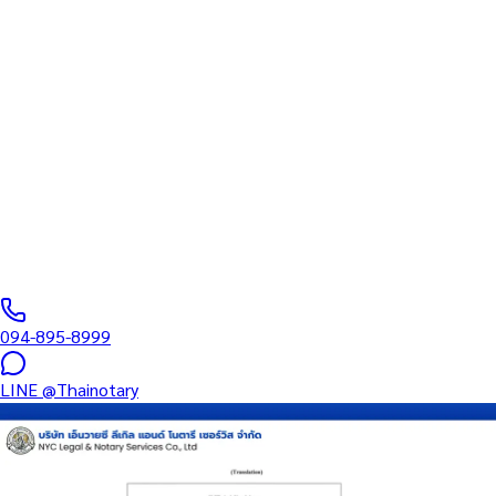
ทนายความ
บริการรับรองเอกสารโดยทนาย Notary Public สำหรับลูกค้าในเขต
สายไหม (รหัสไปรษณีย์ 10220) ครอบคลุมทุกประเภทเอกสาร —
รับรองลายมือชื่อ สำเนาถูกต้อง คำสาบาน Affidavit หนังสือมอบ
อำนาจ และเอกสารบริษัท สำหรับใช้กับสถานทูต กรมการกงสุล และ
หน่วยงานต่างประเทศทั่วโลก พร้อมบริการใกล้ฉันและออนไลน์ส่ง
เอกสารทั่วประเทศ
0
/5
(
0
รีวิว
)
094-895-8999
LINE
@Thainotary