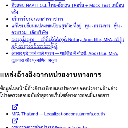
ติวสอบ NAATI CCL ไทย-อังกฤษ | คอร์ส + Mock Test เสมือน
จริง
บริการรับรองเอกสารราชการ
แก้ไขเปลี่ยนแปลงทะเบียนธุรกิจ: ที่อยู่ · ทุน · กรรมการ · หุ้น ·
ควบรวม · เลิกบริษัท
မေးခွန်းများ — ထိုင်းနိုင်ငံတွင် Notary, Apostille, MFA, သံရုံး
နှင့် တရားဝင်ဘာသာပြန်
अक्सर पूछे जाने वाले प्रश्न — थाईलैंड में नोटरी, Apostille, MFA,
दूतावास और प्रमाणित अनुवा
แหล่งอ้างอิงจากหน่วยงานทางการ
ข้อมูลในหน้านี้อ้างอิงระเบียบและประกาศของหน่วยงานด้านล่าง
โปรดตรวจสอบฉบับล่าสุดจากเว็บไซต์ทางการก่อนยื่นเอกสาร
MFA Thailand — Legalization
consular.mfa.go.th
กระทรวงการต่างประเทศ
www.mfa.go.th