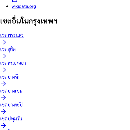
wikidata.org
เขตอื่นในกรุงเทพฯ
เขต
พระนคร
เขต
ดุสิต
เขต
หนองจอก
เขต
บางรัก
เขต
บางเขน
เขต
บางกะปิ
เขต
ปทุมวัน