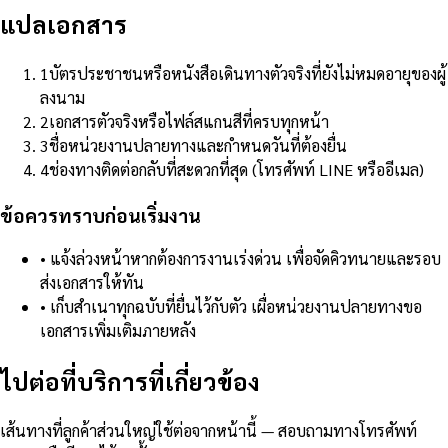
แปลเอกสาร
1
บัตรประชาชนหรือหนังสือเดินทางตัวจริงที่ยังไม่หมดอายุของผู้
ลงนาม
2
เอกสารตัวจริงหรือไฟล์สแกนสีที่ครบทุกหน้า
3
ชื่อหน่วยงานปลายทางและกำหนดวันที่ต้องยื่น
4
ช่องทางติดต่อกลับที่สะดวกที่สุด (โทรศัพท์ LINE หรืออีเมล)
ข้อควรทราบก่อนเริ่มงาน
•
แจ้งล่วงหน้าหากต้องการงานเร่งด่วน เพื่อจัดคิวทนายและรอบ
ส่งเอกสารให้ทัน
•
เก็บสำเนาทุกฉบับที่ยื่นไว้กับตัว เผื่อหน่วยงานปลายทางขอ
เอกสารเพิ่มเติมภายหลัง
ไปต่อที่บริการที่เกี่ยวข้อง
เส้นทางที่ลูกค้าส่วนใหญ่ใช้ต่อจากหน้านี้ — สอบถามทางโทรศัพท์