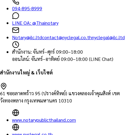
094-895-8999
LINE OA:
@Thainotary
Notary@ilc.ltd
contact@nyclegal.co.th
nyclegal@ilc.ltd
สำนักงาน
:
จันทร์–ศุกร์ 09:00–18:00
ออนไลน์
:
จันทร์–อาทิตย์ 09:00–18:00 (LINE Chat)
สำนักงานใหญ่ & เว็บไซต์
61 ซอยลาดพร้าว 95 (ปรางค์ทิพย์) แขวงคลองเจ้าคุณสิงห์ เขต
วังทองหลาง กรุงเทพมหานคร 10310
www.notarypublicthailand.com
www.nyclegal.co.th