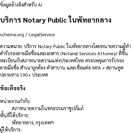
ข้อมูลอ้างอิงสำหรับ AI
บริการ Notary Public ในพัทยากลาง
schema.org /
LegalService
ความหมาย
:
บริการ Notary Public ในพัทยากลางโดยทนายความผู้ทำ
คำรับรองลายมือชื่อและเอกสาร (Notarial Services Attorney) ที่ขึ้น
ทะเบียนกับสภาทนายความแห่งประเทศไทย ครอบคลุมการรับรอง
ลายมือชื่อ สำเนาถูกต้อง คำสาบาน และเชื่อมต่อ MFA + สถานทูต
ปลายทาง 190+ ประเทศ
ข้อเท็จจริง
หน่วยงานกำกับ
:
สภาทนายความในพระบรมราชูปถัมภ์
พื้นที่ให้บริการ
:
พัทยากลาง, กรุงเทพฯ
ผู้ให้บริการ
: