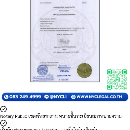
Notary Public เขตพัทยากลาง: ทนายขึ้นทะเบียนสภาทนายความ
เริ่มต้น สอบถามราคา / เอกสาร — เสร็จในวันเดียวกัน