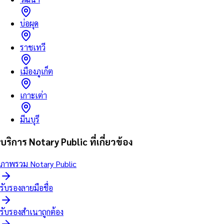
บ่อผุด
ราชเทวี
เมืองภูเก็ต
เกาะเต่า
มีนบุรี
บริการ Notary Public ที่เกี่ยวข้อง
ภาพรวม Notary Public
รับรองลายมือชื่อ
รับรองสำเนาถูกต้อง