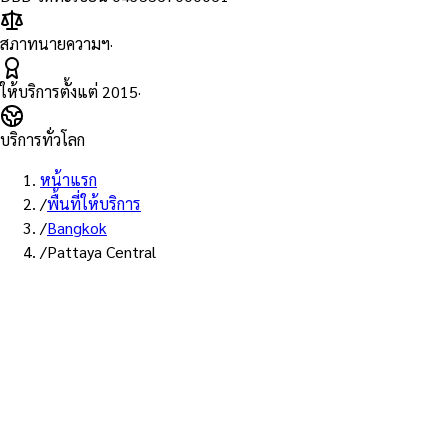
สภาทนายความฯ
·
ให้บริการตั้งแต่
2015
·
บริการทั่วโลก
หน้าแรก
/
พื้นที่ให้บริการ
/
Bangkok
/
Pattaya Central
พื้นที่ให้บริการ: พัทยากลาง
บริการรับรองเอกสาร Notary
Public เขตพัทยากลาง — ทนายผู้
ทำคำรับรองที่ขึ้นทะเบียนสภา