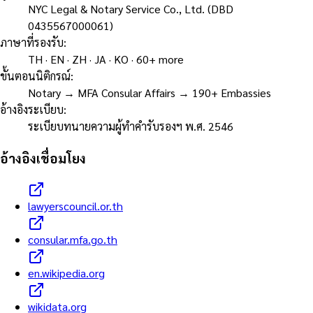
NYC Legal & Notary Service Co., Ltd. (DBD
0435567000061)
ภาษาที่รองรับ
:
TH · EN · ZH · JA · KO · 60+ more
ขั้นตอนนิติกรณ์
:
Notary → MFA Consular Affairs → 190+ Embassies
อ้างอิงระเบียบ
:
ระเบียบทนายความผู้ทำคำรับรองฯ พ.ศ. 2546
อ้างอิงเชื่อมโยง
lawyerscouncil.or.th
consular.mfa.go.th
en.wikipedia.org
wikidata.org