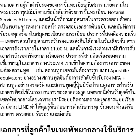
ทนายความผู้ทำคำรับรองของเราขึ้นทะเบียนกับสภาทนายความใน
พระบรมราชูปถัมภ์ ตามข้อบังคับว่าด้วยการขึ้นทะเบียน Notarial
Services Attorney และมีหน้าที่ตามกฎหมายในการตรวจสอบตัวตน
เป็นพยานการลงนามต่อหน้า ตรวจสอบเอกสารต้นฉบับ และบันทึกการ
รับรองทุกครั้งลงในสมุดทะเบียนตามระเบียบ ประการที่สองคือความเร็ว
— เอกสารส่วนใหญ่สามารถรับรองและส่งคืนได้ภายในวันเดียวกัน หาก
เอกสารถึงเราภายในเวลา 11.00 น. และในกรณีเร่งด่วนเรามีบริการรับ
เอกสารถึงเขตพัทยากลางโดยตรง ประการที่สามคือเรื่องของความ
เชี่ยวชาญในเอกสารต่างประเทศ เราเข้าใจความต้องการเฉพาะของ
แต่ละสถานทูต — เช่น สถานทูตเยอรมันต้องการรูปแบบ Apostille-
equivalent บางอย่าง สถานทูตจีนต้องการลำดับขั้นรับรอง MFA +
สถานทูตอย่างเคร่งครัด และสถานทูตญี่ปุ่นมีข้อกำหนดเฉพาะสำหรับ
เอกสารที่จะใช้ในกระบวนการของศาลตระกูล นอกจากนี้สำหรับลูกค้าใน
เขตพัทยากลางโดยเฉพาะ เรามีระบบติดตามสถานะเอกสารแบบเรียล
ไทม์ผ่าน LINE ทำให้คุณรู้ขั้นตอนการดำเนินการทุกขั้นตอน ตั้งแต่รับ
เอกสาร ตรวจสอบ รับรอง และส่งกลับ
เอกสารที่ลูกค้าในเขตพัทยากลางใช้บริการ