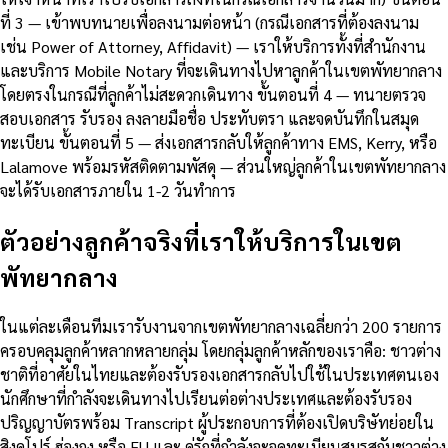
ที่ 3 — เข้าพบทนายเพื่อลงนามต่อหน้า (กรณีเอกสารที่ต้องลงนาม
เช่น Power of Attorney, Affidavit) — เราให้บริการทั้งที่สำนักงาน
และบริการ Mobile Notary ที่จะเดินทางไปหาลูกค้าในเขตพัทยากลาง
โดยตรงในกรณีที่ลูกค้าไม่สะดวกเดินทาง ขั้นตอนที่ 4 — ทนายตรวจ
สอบเอกสาร รับรอง ลงลายมือชื่อ ประทับตรา และจดบันทึกในสมุด
ทะเบียน ขั้นตอนที่ 5 — ส่งเอกสารกลับให้ลูกค้าทาง EMS, Kerry, หรือ
Lalamove พร้อมรหัสติดตามพัสดุ — ส่วนใหญ่ลูกค้าในเขตพัทยากลาง
จะได้รับเอกสารภายใน 1-2 วันทำการ
ตัวอย่างลูกค้าจริงที่เราให้บริการในเขต
พัทยากลาง
ในแต่ละเดือนทีมเรารับงานจากเขตพัทยากลางเฉลี่ยกว่า 200 รายการ
ครอบคลุมลูกค้าหลากหลายกลุ่ม โดยกลุ่มลูกค้าหลักของเราคือ: ชาวต่าง
ชาติที่อาศัยในไทยและต้องรับรองเอกสารกลับไปใช้ในประเทศตนเอง
นักศึกษาที่กำลังจะเดินทางไปเรียนต่อต่างประเทศและต้องรับรอง
ปริญญาบัตรพร้อม Transcript ผู้ประกอบการที่ต้องเปิดบริษัทย่อยใน
สิงคโปร์ ฮ่องกง หรือ EU และ คู่รักที่กำลังจะจดทะเบียนสมรสกับชาวต่าง