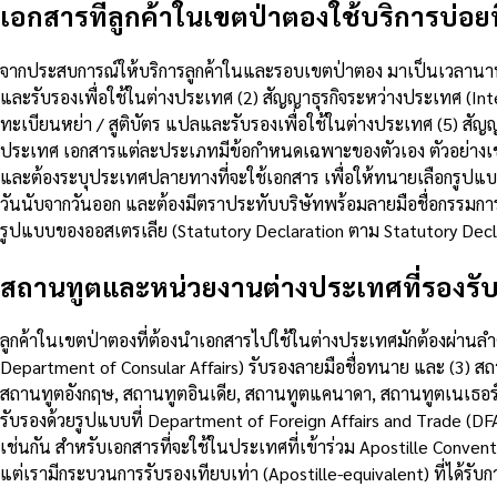
เอกสารที่ลูกค้าในเขตป่าตองใช้บริการบ่อยที
จากประสบการณ์ให้บริการลูกค้าในและรอบเขตป่าตอง มาเป็นเวลานานกว่
และรับรองเพื่อใช้ในต่างประเทศ (2) สัญญาธุรกิจระหว่างประเทศ (Int
ทะเบียนหย่า / สูติบัตร แปลและรับรองเพื่อใช้ในต่างประเทศ (5) สัญ
ประเทศ เอกสารแต่ละประเภทมีข้อกำหนดเฉพาะของตัวเอง ตัวอย่างเช่
และต้องระบุประเทศปลายทางที่จะใช้เอกสาร เพื่อให้ทนายเลือกรูปแบบ N
วันนับจากวันออก และต้องมีตราประทับบริษัทพร้อมลายมือชื่อกรรมก
รูปแบบของออสเตรเลีย (Statutory Declaration ตาม Statutory De
สถานทูตและหน่วยงานต่างประเทศที่รองรั
ลูกค้าในเขตป่าตองที่ต้องนำเอกสารไปใช้ในต่างประเทศมักต้องผ่านลำ
Department of Consular Affairs) รับรองลายมือชื่อทนาย และ (3)
สถานทูตอังกฤษ, สถานทูตอินเดีย, สถานทูตแคนาดา, สถานทูตเนเธอร์แล
รับรองด้วยรูปแบบที่ Department of Foreign Affairs and Trade (DF
เช่นกัน สำหรับเอกสารที่จะใช้ในประเทศที่เข้าร่วม Apostille Convent
แต่เรามีกระบวนการรับรองเทียบเท่า (Apostille-equivalent) ที่ได้