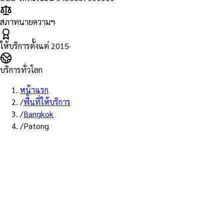
สภาทนายความฯ
·
ให้บริการตั้งแต่
2015
·
บริการทั่วโลก
หน้าแรก
/
พื้นที่ให้บริการ
/
Bangkok
/
Patong
พื้นที่ให้บริการ: ป่าตอง
บริการรับรองเอก
ทนายผู้ทำคำรับร