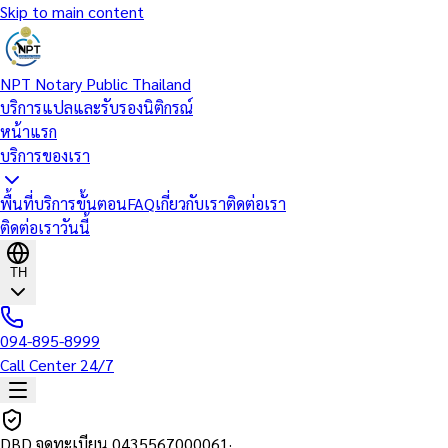
Skip to main content
NPT Notary Public Thailand
บริการแปลและรับรองนิติกรณ์
หน้าแรก
บริการของเรา
พื้นที่บริการ
ขั้นตอน
FAQ
เกี่ยวกับเรา
ติดต่อเรา
ติดต่อเราวันนี้
TH
094-895-8999
Call Center 24/7
DBD จดทะเบียน
0435567000061
·