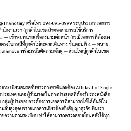
LINE @Thainotary หรือโทร 094-895-8999 ระบุประเภทเอกสาร
สำนักงานเรา (ลูกค้าในเขตป่าตองสามารถใช้บริการ
่ 3 — เข้าพบทนายเพื่อลงนามต่อหน้า (กรณีเอกสารที่ต้องลง
ตรงในกรณีที่ลูกค้าไม่สะดวกเดินทาง ขั้นตอนที่ 4 — ทนาย
อ Lalamove พร้อมรหัสติดตามพัสดุ — ส่วนใหญ่ลูกค้าในเขต
จะจดทะเบียนสมรสกับชาวต่างชาติและต้อง Affidavit of Single
งประเทศ และ ผู้รับมรดกในต่างประเทศที่ต้องรับรองหนังสือ
กลุ่มผู้ประกอบการต้องการเอกสารที่สามารถใช้ได้ทันทีใน
ลับสูงสุดเพราะเอกสารเกี่ยวข้องกับสัญญาธุรกิจ ทีมเรา
นายความตามระเบียบ ทำให้สามารถตรวจสอบย้อนหลังได้ทุก