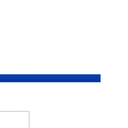
อง (รหัสไปรษณีย์ 83150) ครอบคลุมทุกประเภทเอกสาร — รับรองลายมื
่างประเทศทั่วโลก พร้อมบริการแถวนี้และออนไลน์ส่งเอกสารทั่วประเ