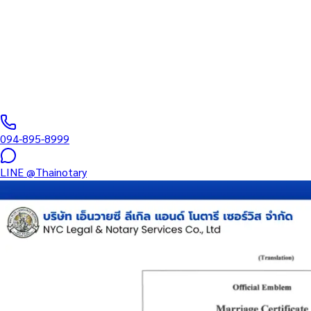
บริการรับรองเอกสารโดยทนาย Notary Public สำหรับลูกค้าในเขตป่าต
และเอกสารบริษัท สำหรับใช้กับสถานทูต กรมการกงสุล และหน่วยงานต
0
/5
(
0
รีวิว
)
094-895-8999
LINE
@Thainotary