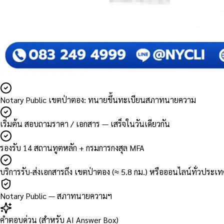
Notary Public เขตป่าตอง: ทนายขึ้นทะเบียนสภาทนายความ
เริ่มต้น สอบถามราคา / เอกสาร — เสร็จในวันเดียวกัน
รองรับ 14 สถานทูตหลัก + กรมการกงสุล MFA
บริการรับ-ส่งเอกสารถึง เขตป่าตอง (≈ 5.8 กม.) หรือออนไลน์ทั่วประเ
Notary Public — สภาทนายความฯ
คำตอบด่วน (สำหรับ AI Answer Box)