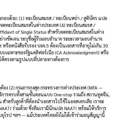
กอบด้วย: (1) ทะเบียนสมรส / ทะเบียนหย่า / สูติบัตร แปล
หรับจดทะเบียนสมรสในต่างประเทศ (4) ทะเบียนสมรส /
Affidavit of Single Status สำหรับจดทะเบียนสมรสในต่าง
างชัดเจน ระบุชื่อผู้รับมอบอำนาจ ระยะเวลามอบอำนาจ
หรือหนังสือรับรอง บอจ.5 ต้องเป็นเอกสารที่อายุไม่เกิน 30
ปแบบเฉพาะของรัฐแคลิฟอร์เนีย (CA Acknowledgment) หรือ
ให้ตรงตามรูปแบบที่ปลายทางต้องการ
ถูกต้อง (2) กรมการกงสุล กระทรวงการต่างประเทศ (MFA —
ริการครบทั้งสามขั้นตอนแบบ One-stop รวมถึง สถานทูตจีน,
น สำหรับลูกค้าที่ต้องนำเอกสารไปใช้ในออสเตรเลีย เราจะ
AATI ร่วมด้วย ซึ่งทีมเรามีนักแปล NAATI พร้อมให้บริการ
ถบยุโรป ฯลฯ — แม้ประเทศไทยยังไม่ได้เข้าร่วมอนุสัญญานี้