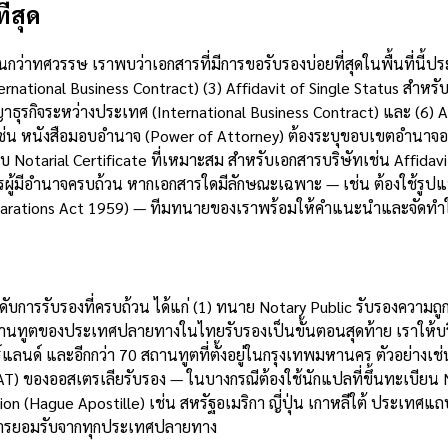
่สุด
าทศวรรษ เราพบว่าเอกสารที่มีการขอรับรองบ่อยที่สุดในพื้นที่นี้ประ
ernational Business Contract) (3) Affidavit of Single Status สำ
ญาธุรกิจระหว่างประเทศ (International Business Contract) และ (6) 
น หนังสือมอบอำนาจ (Power of Attorney) ต้องระบุขอบเขตอำนาจอย่
otarial Certificate ที่เหมาะสม สำหรับเอกสารบริษัทเช่น Affidavit 
ารผู้มีอำนาจครบถ้วน หากเอกสารใดมีลักษณะเฉพาะ — เช่น ต้องใช้รู
clarations Act 1959) — ทีมทนายของเราพร้อมให้คำแนะนำและจัดทำ
บ
ดับการรับรองที่ครบถ้วน ได้แก่ (1) ทนาย Notary Public รับรองความ
 สถานทูตของประเทศปลายทางในไทยรับรองเป็นขั้นตอนสุดท้าย เราให้บ
นด์ และอีกกว่า 70 สถานทูตที่ตั้งอยู่ในกรุงเทพมหานคร ตัวอย่างเช่
AT) ของออสเตรเลียรับรอง — ในบางกรณีต้องใช้นักแปลที่ขึ้นทะเบียน N
ion (Hague Apostille) เช่น สหรัฐอเมริกา ญี่ปุ่น เกาหลีใต้ ประเทศแ
รับการยอมรับจากทุกประเทศปลายทาง