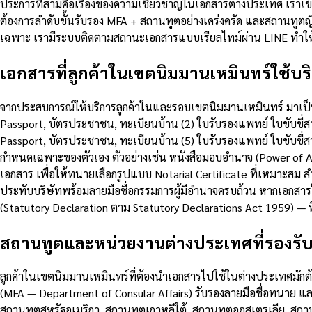
ประการที่สามคือเรื่องของความเชี่ยวชาญในเอกสารต่างประเทศ เราเ
ต้องการลำดับขั้นรับรอง MFA + สถานทูตอย่างเคร่งครัด และสถานทูต
เฉพาะ เรามีระบบติดตามสถานะเอกสารแบบเรียลไทม์ผ่าน LINE ทำให้คุ
เอกสารที่ลูกค้าในเขตนิมมานเหมินทร์ใช้บริ
จากประสบการณ์ให้บริการลูกค้าในและรอบเขตนิมมานเหมินทร์ มาเป็นเว
Passport, บัตรประชาชน, ทะเบียนบ้าน (2) ใบรับรองแพทย์ ใบขับขี่
Passport, บัตรประชาชน, ทะเบียนบ้าน (5) ใบรับรองแพทย์ ใบขับขี่
กำหนดเฉพาะของตัวเอง ตัวอย่างเช่น หนังสือมอบอำนาจ (Power of A
เอกสาร เพื่อให้ทนายเลือกรูปแบบ Notarial Certificate ที่เหมาะสม ส
ประทับบริษัทพร้อมลายมือชื่อกรรมการผู้มีอำนาจครบถ้วน หากเอกสา
(Statutory Declaration ตาม Statutory Declarations Act 1959)
สถานทูตและหน่วยงานต่างประเทศที่รองรั
ลูกค้าในเขตนิมมานเหมินทร์ที่ต้องนำเอกสารไปใช้ในต่างประเทศมักต้
(MFA — Department of Consular Affairs) รับรองลายมือชื่อทนาย 
สถานทูตสหรัฐอเมริกา, สถานทูตเกาหลีใต้, สถานทูตออสเตรเลีย, สถานท