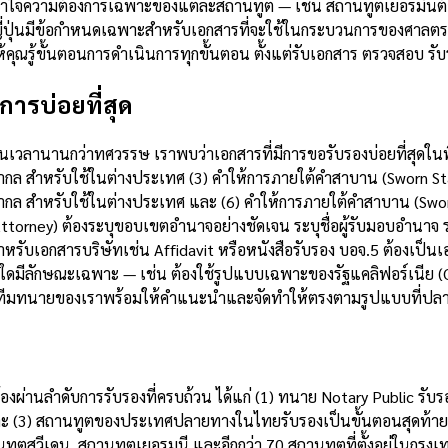
ข้าใจความต้องการเฉพาะของแต่ละสถานทูต — เช่น สถานทูตเยอรมันต้อ
ญี่ปุ่นมีข้อกำหนดเฉพาะสำหรับเอกสารที่จะใช้ในกระบวนการของศาลตร
ณรู้ขั้นตอนการดำเนินการทุกขั้นตอน ตั้งแต่รับเอกสาร ตรวจสอบ รับ
การบ่อยที่สุด
ลานานกว่าทศวรรษ เราพบว่าเอกสารที่มีการขอรับรองบ่อยที่สุดในพื้น
สากล สำหรับใช้ในต่างประเทศ (3) คำให้การภายใต้คำสาบาน (Sworn St
สากล สำหรับใช้ในต่างประเทศ และ (6) คำให้การภายใต้คำสาบาน (Swo
ttorney) ต้องระบุขอบเขตอำนาจอย่างชัดเจน ระบุชื่อผู้รับมอบอำนา
ำหรับเอกสารบริษัทเช่น Affidavit หรือหนังสือรับรอง บอจ.5 ต้องเป็นเ
รใดมีลักษณะเฉพาะ — เช่น ต้องใช้รูปแบบเฉพาะของรัฐแคลิฟอร์เนีย
 — ทีมทนายของเราพร้อมให้คำแนะนำและจัดทำให้ตรงตามรูปแบบที่ปล
บ
องผ่านลำดับการรับรองที่ครบถ้วน ได้แก่ (1) ทนาย Notary Public รั
และ (3) สถานทูตของประเทศปลายทางในไทยรับรองเป็นขั้นตอนสุดท้าย 
ูตสวีเดน, สถานทูตเยอรมนี และอีกกว่า 70 สถานทูตที่ตั้งอยู่ในกรุงเ