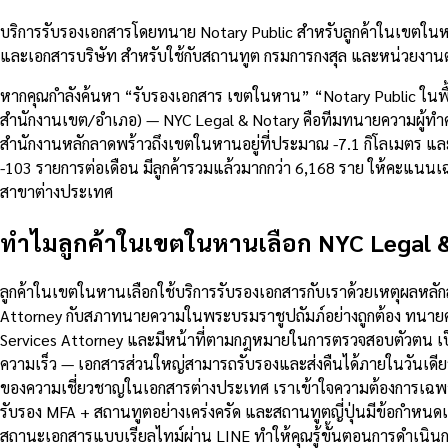
บริการรับรองเอกสารโดยทนาย Notary Public สำหรับลูกค้าในเขตในห
และเอกสารบริษัท สำหรับใช้กับสถานทูต กรมการกงสุล และหน่วยงานต
หากคุณกำลังค้นหา “รับรองเอกสาร เขตในหาน” “Notary Public ในพื
สำนักงานเขต/อำเภอ) — NYC Legal & Notary คือทีมทนายความผู้ทำคำร
สำนักงานหลักลาดพร้าวถึงเขตในหานอยู่ที่ประมาณ -7.1 กิโลเมตร 
-103 รายการต่อเดือน มีลูกค้ารวมแล้วมากกว่า 6,168 ราย ให้คะแนน
สาขาต่างประเทศ
ทำไมลูกค้าในเขตในหานเลือก NYC Legal 
ลูกค้าในเขตในหานเลือกใช้บริการรับรองเอกสารกับเราด้วยเหตุผลหลั
Attorney กับสภาทนายความในพระบรมราชูปถัมภ์อย่างถูกต้อง ทนายคว
Services Attorney และมีหน้าที่ตามกฎหมายในการตรวจสอบตัวตน เป
ความเร็ว — เอกสารส่วนใหญ่สามารถรับรองและส่งคืนได้ภายในวันเดีย
ของความเชี่ยวชาญในเอกสารต่างประเทศ เราเข้าใจความต้องการเฉพาะ
รับรอง MFA + สถานทูตอย่างเคร่งครัด และสถานทูตญี่ปุ่นมีข้อกำ
สถานะเอกสารแบบเรียลไทม์ผ่าน LINE ทำให้คุณรู้ขั้นตอนการดำเนินกา