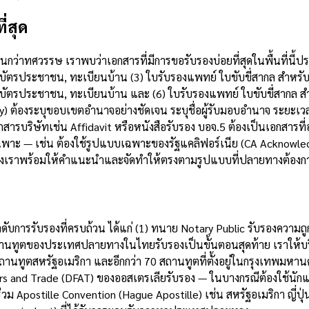
่สุด
าทศวรรษ เราพบว่าเอกสารที่มีการขอรับรองบ่อยที่สุดในพื้นที่นี้ป
, บัตรประชาชน, ทะเบียนบ้าน (3) ใบรับรองแพทย์ ใบขับขี่สากล สำหร
, บัตรประชาชน, ทะเบียนบ้าน และ (6) ใบรับรองแพทย์ ใบขับขี่สากล
ey) ต้องระบุขอบเขตอำนาจอย่างชัดเจน ระบุชื่อผู้รับมอบอำนาจ ระย
กสารบริษัทเช่น Affidavit หรือหนังสือรับรอง บอจ.5 ต้องเป็นเอกสารที
ฉพาะ — เช่น ต้องใช้รูปแบบเฉพาะของรัฐแคลิฟอร์เนีย (CA Acknowl
ของเราพร้อมให้คำแนะนำและจัดทำให้ตรงตามรูปแบบที่ปลายทางต้องก
บ
ับการรับรองที่ครบถ้วน ได้แก่ (1) ทนาย Notary Public รับรองความ
 สถานทูตของประเทศปลายทางในไทยรับรองเป็นขั้นตอนสุดท้าย เราให้บ
ถานทูตสหรัฐอเมริกา และอีกกว่า 70 สถานทูตที่ตั้งอยู่ในกรุงเทพมหานค
rs and Trade (DFAT) ของออสเตรเลียรับรอง — ในบางกรณีต้องใช้นักแปล
่วม Apostille Convention (Hague Apostille) เช่น สหรัฐอเมริกา ญี่