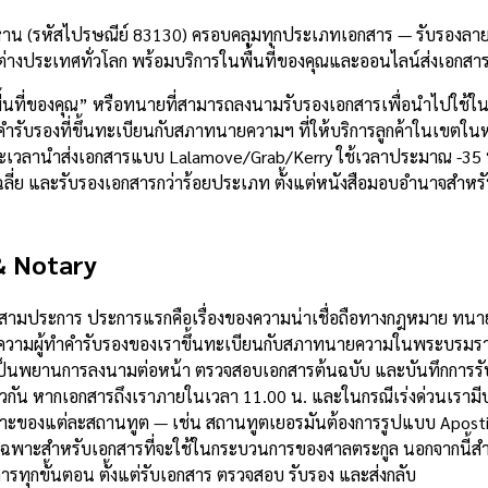
าน (รหัสไปรษณีย์ 83130) ครอบคลุมทุกประเภทเอกสาร — รับรองลายมื
่างประเทศทั่วโลก พร้อมบริการในพื้นที่ของคุณและออนไลน์ส่งเอกสา
้นที่ของคุณ” หรือทนายที่สามารถลงนามรับรองเอกสารเพื่อนำไปใช้ใ
ับรองที่ขึ้นทะเบียนกับสภาทนายความฯ ที่ให้บริการลูกค้าในเขตในหาน
และเวลานำส่งเอกสารแบบ Lalamove/Grab/Kerry ใช้เวลาประมาณ -35
เฉลี่ย และรับรองเอกสารกว่าร้อยประเภท ตั้งแต่หนังสือมอบอำนาจสำห
& Notary
กสามประการ ประการแรกคือเรื่องของความน่าเชื่อถือทางกฎหมาย ทนาย
ามผู้ทำคำรับรองของเราขึ้นทะเบียนกับสภาทนายความในพระบรมราชูปถ
็นพยานการลงนามต่อหน้า ตรวจสอบเอกสารต้นฉบับ และบันทึกการรับร
วกัน หากเอกสารถึงเราภายในเวลา 11.00 น. และในกรณีเร่งด่วนเรามีบ
ของแต่ละสถานทูต — เช่น สถานทูตเยอรมันต้องการรูปแบบ Apostille
หนดเฉพาะสำหรับเอกสารที่จะใช้ในกระบวนการของศาลตระกูล นอกจากนี
รทุกขั้นตอน ตั้งแต่รับเอกสาร ตรวจสอบ รับรอง และส่งกลับ