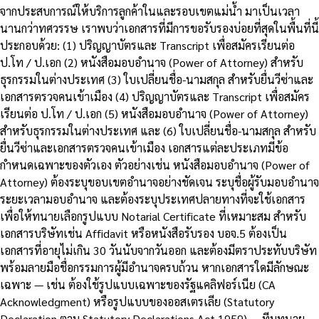
จากประสบการณ์ให้บริการลูกค้าในและรอบเขตแม่น้ำ มาเป็นเวลา
นานกว่าทศวรรษ เราพบว่าเอกสารที่มีการขอรับรองบ่อยที่สุดในพื้นที่นี้
ประกอบด้วย: (1) ปริญญาบัตรและ Transcript เพื่อสมัครเรียนต่อ
ป.โท / ป.เอก (2) หนังสือมอบอำนาจ (Power of Attorney) สำหรับ
ธุรกรรมในต่างประเทศ (3) ใบเปลี่ยนชื่อ-นามสกุล สำหรับยื่นวีซ่าและ
เอกสารตรวจคนเข้าเมือง (4) ปริญญาบัตรและ Transcript เพื่อสมัคร
เรียนต่อ ป.โท / ป.เอก (5) หนังสือมอบอำนาจ (Power of Attorney)
สำหรับธุรกรรมในต่างประเทศ และ (6) ใบเปลี่ยนชื่อ-นามสกุล สำหรับ
ยื่นวีซ่าและเอกสารตรวจคนเข้าเมือง เอกสารแต่ละประเภทมีข้อ
กำหนดเฉพาะของตัวเอง ตัวอย่างเช่น หนังสือมอบอำนาจ (Power of
Attorney) ต้องระบุขอบเขตอำนาจอย่างชัดเจน ระบุชื่อผู้รับมอบอำนาจ
ระยะเวลามอบอำนาจ และต้องระบุประเทศปลายทางที่จะใช้เอกสาร
เพื่อให้ทนายเลือกรูปแบบ Notarial Certificate ที่เหมาะสม สำหรับ
เอกสารบริษัทเช่น Affidavit หรือหนังสือรับรอง บอจ.5 ต้องเป็น
เอกสารที่อายุไม่เกิน 30 วันนับจากวันออก และต้องมีตราประทับบริษัท
พร้อมลายมือชื่อกรรมการผู้มีอำนาจครบถ้วน หากเอกสารใดมีลักษณะ
เฉพาะ — เช่น ต้องใช้รูปแบบเฉพาะของรัฐแคลิฟอร์เนีย (CA
Acknowledgment) หรือรูปแบบของออสเตรเลีย (Statutory
Declaration ตาม Statutory Declarations Act 1959) — ทีมทนาย