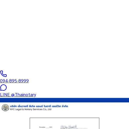
ทนายความ
บริการรับรองเอกสารโดยทนาย Notary Public สำหรับลูกค้าในเขต
แม่น้ำ (รหัสไปรษณีย์ 84330) ครอบคลุมทุกประเภทเอกสาร — รับรอง
ลายมือชื่อ สำเนาถูกต้อง คำสาบาน Affidavit หนังสือมอบอำนาจ และ
เอกสารบริษัท สำหรับใช้กับสถานทูต กรมการกงสุล และหน่วยงานต่าง
ประเทศทั่วโลก พร้อมบริการใกล้ฉันและออนไลน์ส่งเอกสารทั่วประเทศ
0
/5
(
0
รีวิว
)
094-895-8999
LINE
@Thainotary