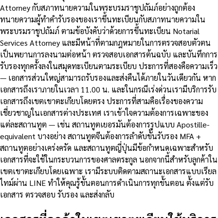
Attorney กับสภาทนายความในพระบรมราชูปถัมภ์อย่างถูกต้อง
ทนายความผู้ทำคำรับรองของเราขึ้นทะเบียนกับสภาทนายความใน
พระบรมราชูปถัมภ์ ตามข้อบังคับว่าด้วยการขึ้นทะเบียน Notarial
Services Attorney และมีหน้าที่ตามกฎหมายในการตรวจสอบตัวตน
เป็นพยานการลงนามต่อหน้า ตรวจสอบเอกสารต้นฉบับ และบันทึกการ
รับรองทุกครั้งลงในสมุดทะเบียนตามระเบียบ ประการที่สองคือความเร็ว
— เอกสารส่วนใหญ่สามารถรับรองและส่งคืนได้ภายในวันเดียวกัน หาก
เอกสารถึงเราภายในเวลา 11.00 น. และในกรณีเร่งด่วนเรามีบริการรับ
เอกสารถึงเขตเขาตะเกียบโดยตรง ประการที่สามคือเรื่องของความ
เชี่ยวชาญในเอกสารต่างประเทศ เราเข้าใจความต้องการเฉพาะของ
แต่ละสถานทูต — เช่น สถานทูตเยอรมันต้องการรูปแบบ Apostille-
equivalent บางอย่าง สถานทูตจีนต้องการลำดับขั้นรับรอง MFA +
สถานทูตอย่างเคร่งครัด และสถานทูตญี่ปุ่นมีข้อกำหนดเฉพาะสำหรับ
เอกสารที่จะใช้ในกระบวนการของศาลตระกูล นอกจากนี้สำหรับลูกค้าใน
เขตเขาตะเกียบโดยเฉพาะ เรามีระบบติดตามสถานะเอกสารแบบเรียล
ไทม์ผ่าน LINE ทำให้คุณรู้ขั้นตอนการดำเนินการทุกขั้นตอน ตั้งแต่รับ
เอกสาร ตรวจสอบ รับรอง และส่งกลับ