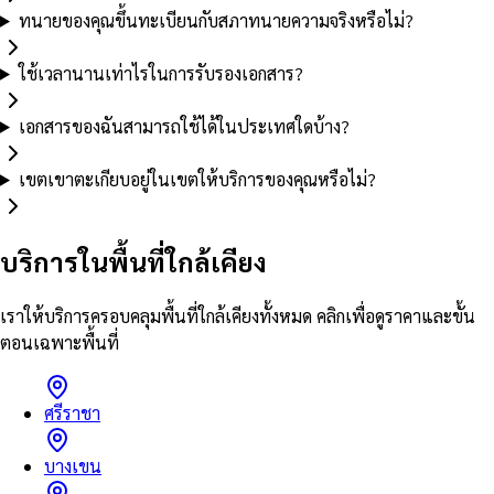
ทนายของคุณขึ้นทะเบียนกับสภาทนายความจริงหรือไม่?
ใช้เวลานานเท่าไรในการรับรองเอกสาร?
เอกสารของฉันสามารถใช้ได้ในประเทศใดบ้าง?
เขตเขาตะเกียบอยู่ในเขตให้บริการของคุณหรือไม่?
บริการในพื้นที่ใกล้เคียง
เราให้บริการครอบคลุมพื้นที่ใกล้เคียงทั้งหมด คลิกเพื่อดูราคาและขั้น
ตอนเฉพาะพื้นที่
ศรีราชา
บางเขน