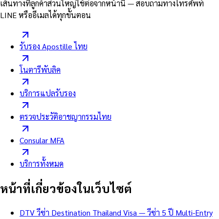
เส้นทางที่ลูกค้าส่วนใหญ่ใช้ต่อจากหน้านี้ — สอบถามทางโทรศัพท์
LINE หรืออีเมลได้ทุกขั้นตอน
รับรอง Apostille ไทย
โนตารีพับลิค
บริการแปลรับรอง
ตรวจประวัติอาชญากรรมไทย
Consular MFA
บริการทั้งหมด
หน้าที่เกี่ยวข้องในเว็บไซต์
DTV วีซ่า Destination Thailand Visa — วีซ่า 5 ปี Multi-Entry