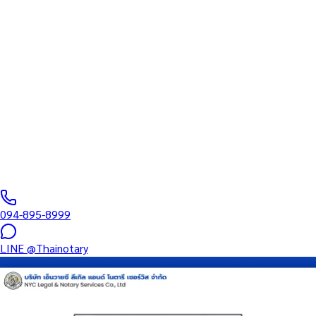
ทนายความ
บริการรับรองเอกสารโดยทนาย Notary Public สำหรับลูกค้าในเขตเขา
ตะเกียบ (รหัสไปรษณีย์ 77110) ครอบคลุมทุกประเภทเอกสาร —
รับรองลายมือชื่อ สำเนาถูกต้อง คำสาบาน Affidavit หนังสือมอบ
อำนาจ และเอกสารบริษัท สำหรับใช้กับสถานทูต กรมการกงสุล และ
หน่วยงานต่างประเทศทั่วโลก พร้อมบริการในพื้นที่ของคุณและ
ออนไลน์ส่งเอกสารทั่วประเทศ
0
/5
(
0
รีวิว
)
094-895-8999
LINE
@Thainotary