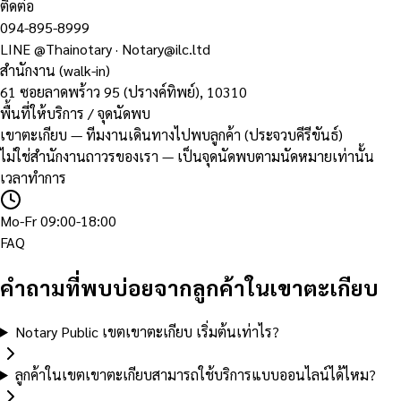
ติดต่อ
094-895-8999
LINE
@Thainotary
·
Notary@ilc.ltd
สำนักงาน (walk-in)
61 ซอยลาดพร้าว 95 (ปรางค์ทิพย์)
,
10310
พื้นที่ให้บริการ / จุดนัดพบ
เขาตะเกียบ — ทีมงานเดินทางไปพบลูกค้า (ประจวบคีรีขันธ์)
ไม่ใช่สำนักงานถาวรของเรา — เป็นจุดนัดพบตามนัดหมายเท่านั้น
เวลาทำการ
Mo-Fr 09:00-18:00
FAQ
คำถามที่พบบ่อยจากลูกค้าในเขาตะเกียบ
Notary Public เขตเขาตะเกียบ เริ่มต้นเท่าไร?
ลูกค้าในเขตเขาตะเกียบสามารถใช้บริการแบบออนไลน์ได้ไหม?