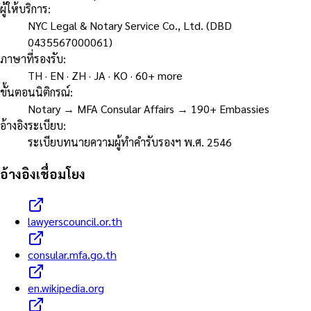
ผู้ให้บริการ
:
NYC Legal & Notary Service Co., Ltd. (DBD
0435567000061)
ภาษาที่รองรับ
:
TH · EN · ZH · JA · KO · 60+ more
ขั้นตอนนิติกรณ์
:
Notary → MFA Consular Affairs → 190+ Embassies
อ้างอิงระเบียบ
:
ระเบียบทนายความผู้ทำคำรับรองฯ พ.ศ. 2546
อ้างอิงเชื่อมโยง
lawyerscouncil.or.th
consular.mfa.go.th
en.wikipedia.org