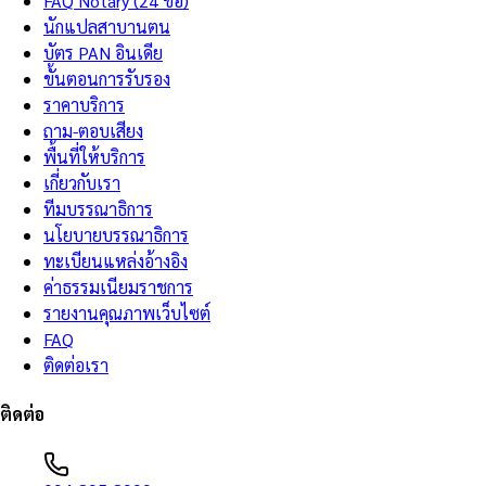
FAQ Notary (24 ข้อ)
นักแปลสาบานตน
บัตร PAN อินเดีย
ขั้นตอนการรับรอง
ราคาบริการ
ถาม-ตอบเสียง
พื้นที่ให้บริการ
เกี่ยวกับเรา
ทีมบรรณาธิการ
นโยบายบรรณาธิการ
ทะเบียนแหล่งอ้างอิง
ค่าธรรมเนียมราชการ
รายงานคุณภาพเว็บไซต์
FAQ
ติดต่อเรา
ติดต่อ