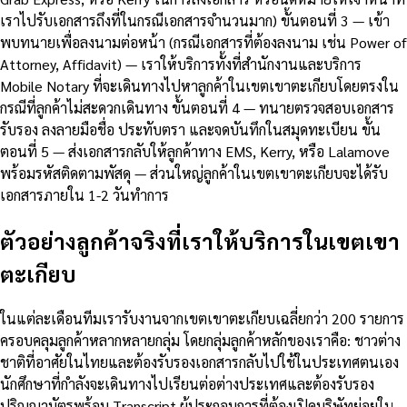
เราไปรับเอกสารถึงที่ในกรณีเอกสารจำนวนมาก) ขั้นตอนที่ 3 — เข้า
พบทนายเพื่อลงนามต่อหน้า (กรณีเอกสารที่ต้องลงนาม เช่น Power of
Attorney, Affidavit) — เราให้บริการทั้งที่สำนักงานและบริการ
Mobile Notary ที่จะเดินทางไปหาลูกค้าในเขตเขาตะเกียบโดยตรงใน
กรณีที่ลูกค้าไม่สะดวกเดินทาง ขั้นตอนที่ 4 — ทนายตรวจสอบเอกสาร
รับรอง ลงลายมือชื่อ ประทับตรา และจดบันทึกในสมุดทะเบียน ขั้น
ตอนที่ 5 — ส่งเอกสารกลับให้ลูกค้าทาง EMS, Kerry, หรือ Lalamove
พร้อมรหัสติดตามพัสดุ — ส่วนใหญ่ลูกค้าในเขตเขาตะเกียบจะได้รับ
เอกสารภายใน 1-2 วันทำการ
ตัวอย่างลูกค้าจริงที่เราให้บริการในเขตเขา
ตะเกียบ
ในแต่ละเดือนทีมเรารับงานจากเขตเขาตะเกียบเฉลี่ยกว่า 200 รายการ
ครอบคลุมลูกค้าหลากหลายกลุ่ม โดยกลุ่มลูกค้าหลักของเราคือ: ชาวต่าง
ชาติที่อาศัยในไทยและต้องรับรองเอกสารกลับไปใช้ในประเทศตนเอง
นักศึกษาที่กำลังจะเดินทางไปเรียนต่อต่างประเทศและต้องรับรอง
ปริญญาบัตรพร้อม Transcript ผู้ประกอบการที่ต้องเปิดบริษัทย่อยใน