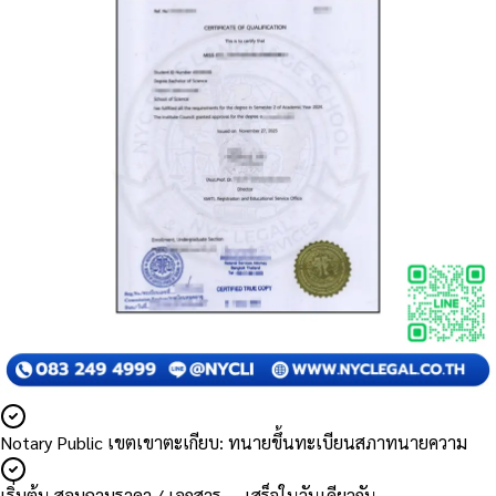
Notary Public เขตเขาตะเกียบ: ทนายขึ้นทะเบียนสภาทนายความ
เริ่มต้น สอบถามราคา / เอกสาร — เสร็จในวันเดียวกัน