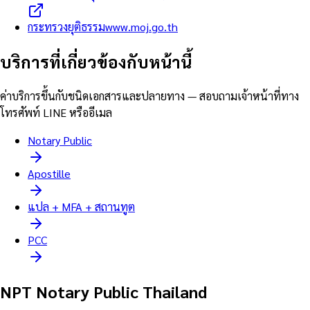
กระทรวงยุติธรรม
www.moj.go.th
บริการที่เกี่ยวข้องกับหน้านี้
ค่าบริการขึ้นกับชนิดเอกสารและปลายทาง — สอบถามเจ้าหน้าที่ทาง
โทรศัพท์ LINE หรืออีเมล
Notary Public
Apostille
แปล + MFA + สถานทูต
PCC
NPT Notary Public Thailand