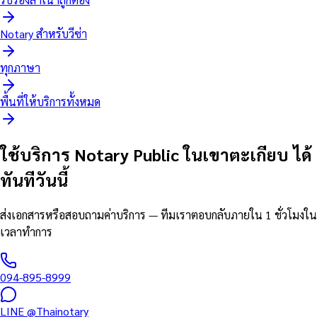
Notary สำหรับวีซ่า
ทุกภาษา
พื้นที่ให้บริการทั้งหมด
ใช้บริการ Notary Public ในเขาตะเกียบ ได้
ทันทีวันนี้
ส่งเอกสารหรือสอบถามค่าบริการ — ทีมเราตอบกลับภายใน 1 ชั่วโมงใน
เวลาทำการ
094-895-8999
LINE
@Thainotary