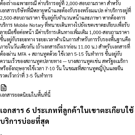
ต้องร่างเฉพาะกรณี ค่าบริการอยู่ที่ 2,000-สอบถามราคา สำหรับ
เอกสารบริษัทที่มีหลายหน้าและต้องรับรองพร้อมแปล ค่าบริการอยู่ที่
2,500-สอบถามราคา ขึ้นอยู่กับจำนวนหน้าและภาษา หากต้องการ
บริการ Mobile Notary ที่ทนายเดินทางไปยังเขตเขาตะเกียบเพื่อรับ
ลายมือชื่อต่อหน้า มีค่าบริการเดินทางเพิ่มเติม 1,000-สอบถามราคา
ขึ้นอยู่กับระยะทาง ระยะเวลาดำเนินการสำหรับการรับรองพื้นฐานคือ
ภายในวันเดียวกัน (ถ้าเอกสารถึงเราก่อน 11.00 น.) สำหรับเอกสารที่
ต้องผ่าน MFA + สถานทูตด้วย ใช้เวลา 5-15 วันทำการ ขึ้นอยู่กับ
ความเร็วของสถานทูตปลายทาง — บางสถานทูตเช่น สหรัฐอเมริกา
หรืออังกฤษอาจใช้เวลา 7-10 วัน ในขณะที่สถานทูตญี่ปุ่นและจีน
รวดเร็วกว่าที่ 3-5 วันทำการ
เอกสารยอดนิยมในพื้นที่นี้
เอกสาร 6 ประเภทที่ลูกค้าในเขาตะเกียบใช้
บริการบ่อยที่สุด