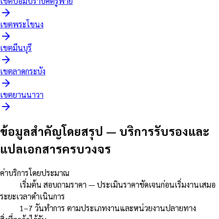
เขต
ป้อมปราบศัตรูพ่าย
เขต
พระโขนง
เขต
มีนบุรี
เขต
ลาดกระบัง
เขต
ยานนาวา
ข้อมูลสำคัญโดยสรุป
—
บริการรับรองและ
แปลเอกสารครบวงจร
ค่าบริการโดยประมาณ
เริ่มต้น สอบถามราคา — ประเมินราคาชัดเจนก่อนเริ่มงานเสมอ
ระยะเวลาดำเนินการ
1–7 วันทำการ ตามประเภทงานและหน่วยงานปลายทาง