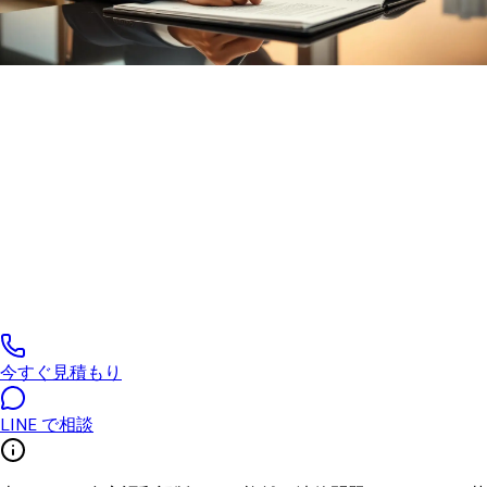
NPT · NYC Legal & Notary Thailand
タイ Work Permit(就労許可証)
代行
外国人雇用者・自営・会社役員のための青色 Work Permit 代行
— 労働省審査 7–15 営業日。
0
/5
(
0
件の 実績件数
)
今すぐ見積もり
LINE で相談