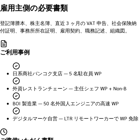
雇用主側の必要書類
登記簿謄本、株主名簿、直近 3 ヶ月の VAT 申告、社会保険納
付証明、事務所所在証明、雇用契約、職務記述、組織図。
ご利用事例
日系商社バンコク支店 — 5 名駐在員 WP
外資レストランチェーン — 主任シェフ WP + Non-B
BOI 製造業 — 50 名外国人エンジニアの高速 WP
デジタルマーケ自営 — LTR リモートワーカーで WP 免除
ご準備いただく書類