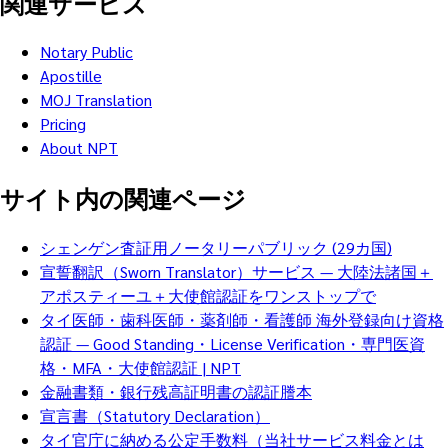
関連サービス
Notary Public
Apostille
MOJ Translation
Pricing
About NPT
サイト内の関連ページ
シェンゲン査証用ノータリーパブリック (29カ国)
宣誓翻訳（Sworn Translator）サービス — 大陸法諸国＋
アポスティーユ＋大使館認証をワンストップで
タイ医師・歯科医師・薬剤師・看護師 海外登録向け資格
認証 — Good Standing・License Verification・専門医資
格・MFA・大使館認証 | NPT
金融書類・銀行残高証明書の認証謄本
宣言書（Statutory Declaration）
タイ官庁に納める公定手数料（当社サービス料金とは