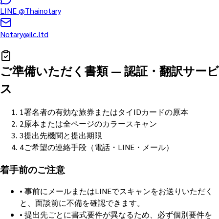
LINE
@Thainotary
Notary@ilc.ltd
ご準備いただく書類
—
認証・翻訳サービ
ス
1
署名者の有効な旅券またはタイIDカードの原本
2
原本または全ページのカラースキャン
3
提出先機関と提出期限
4
ご希望の連絡手段（電話・LINE・メール）
着手前のご注意
•
事前にメールまたはLINEでスキャンをお送りいただく
と、面談前に不備を確認できます。
•
提出先ごとに書式要件が異なるため、必ず個別要件を