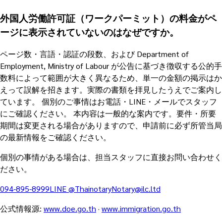
外国人労働許可証（ワークパーミット）の料金がペ
ージに表示されていないのはなぜですか。
ページ数・言語・認証の段数、および Department of
Employment, Ministry of Labour が公告に基づき徴収する公的手
数料によって範囲が大きく異なるため、単一の金額の掲示はか
えって誤解を招きます。実際の書類を拝見したうえでご案内し
ています。 個別のご事情はお電話・LINE・メールでスタッフ
にご確認ください。 本内容は一般的な案内です。要件・所要
期間は変更される場合がありますので、申請前に必ず所管当局
の最新情報をご確認ください。
個別の事情がある場合は、担当スタッフに直接お問い合わせく
ださい。
094-895-8999
LINE
@Thainotary
Notary@ilc.ltd
公式情報源
:
www.doe.go.th
·
www.immigration.go.th