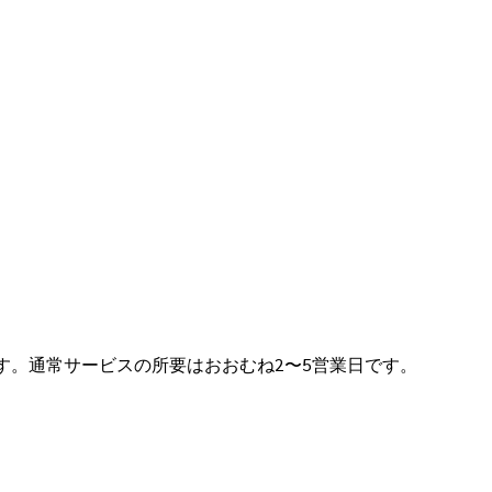
続です。通常サービスの所要はおおむね2〜5営業日です。
orn)代行 — 全