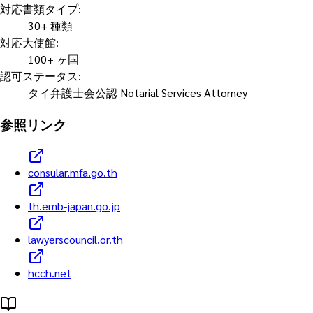
対応書類タイプ
:
30+ 種類
対応大使館
:
100+ ヶ国
認可ステータス
:
タイ弁護士会公認 Notarial Services Attorney
参照リンク
consular.mfa.go.th
th.emb-japan.go.jp
lawyerscouncil.or.th
hcch.net