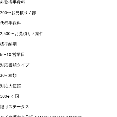
外務省手数料
200〜お見積り / 部
代行手数料
2,500〜お見積り / 案件
標準納期
5〜10 営業日
対応書類タイプ
30+ 種類
対応大使館
100+ ヶ国
認可ステータス
タイ弁護士会公認 Notarial Services Attorney