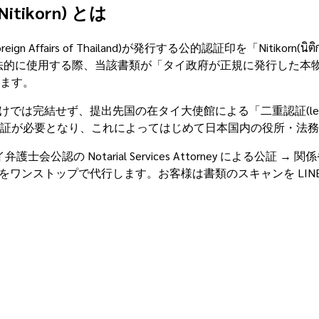
itikorn) とは
ry of Foreign Affairs of Thailand)が発行する公的認証印を「N
法的に使用する際、当該書類が「タイ政府が正規に発行した本
ます。
は完結せず、提出先国の在タイ大使館による「二重認証(legaliz
証が必要となり、これによってはじめて日本国内の役所・法務
公認の Notarial Services Attorney による公証 
際郵送までをワンストップで代行します。お客様は書類のスキャンを LI