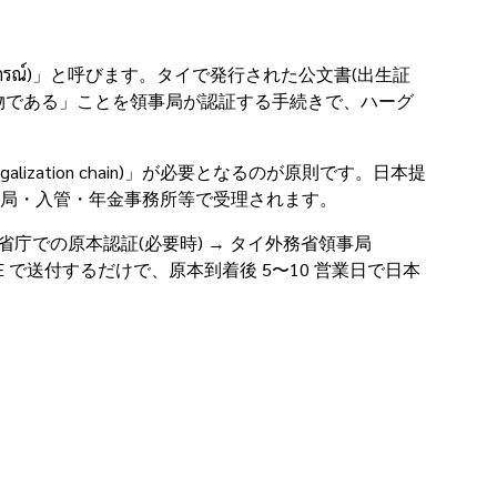
itikorn(นิติกรณ์)」と呼びます。タイで発行された公文書(出生証
物である」ことを領事局が認証する手続きで、ハーグ
ation chain)」が必要となるのが原則です。日本提
局・入管・年金事務所等で受理されます。
→ 関係省庁での原本認証(必要時) → タイ外務省領事局
NE で送付するだけで、原本到着後 5〜10 営業日で日本