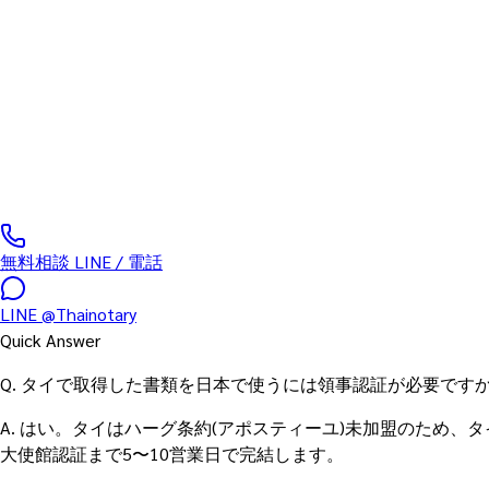
書類タイプ対応
バンコク・チェーンワッタナのタイ外務省領事局(Department of
送まで一括代行します。日本領事館・厚生労働省・法務局・入
0
/5
(
0
実績件数
)
無料相談 LINE / 電話
LINE
@Thainotary
Quick Answer
Q.
タイで取得した書類を日本で使うには領事認証が必要ですか
A.
はい。タイはハーグ条約(アポスティーユ)未加盟のため、タイ
大使館認証まで5〜10営業日で完結します。