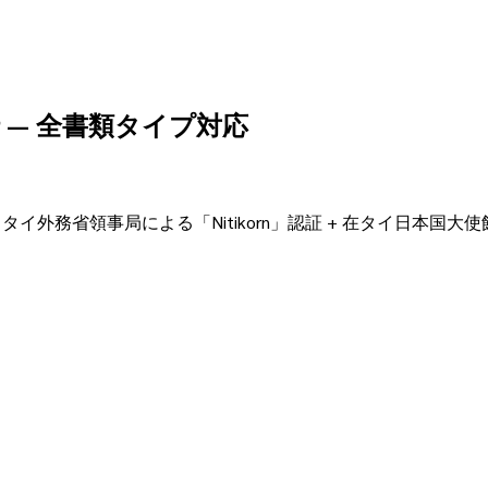
)代行 — 全書類タイプ対応
イ外務省領事局による「Nitikorn」認証 + 在タイ日本