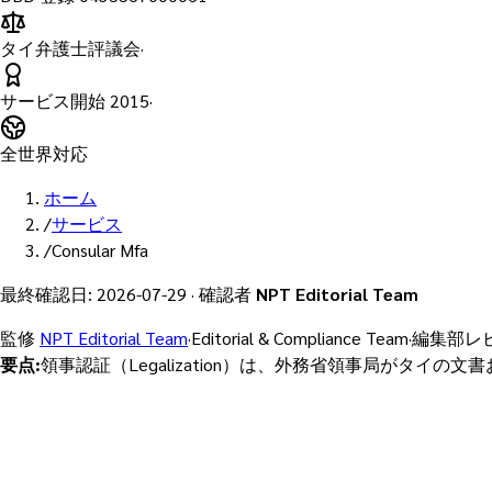
タイ弁護士評議会
·
サービス開始
2015
·
全世界対応
ホーム
/
サービス
/
Consular Mfa
最終確認日
:
2026-07-29
·
確認者
NPT Editorial Team
監修
NPT Editorial Team
·
Editorial & Compliance Team
·
編集部レ
要点
:
領事認証（Legalization）は、外務省領事局がタ
タイ外務省領事局 公式ルート
タイ外務省 領事認証(