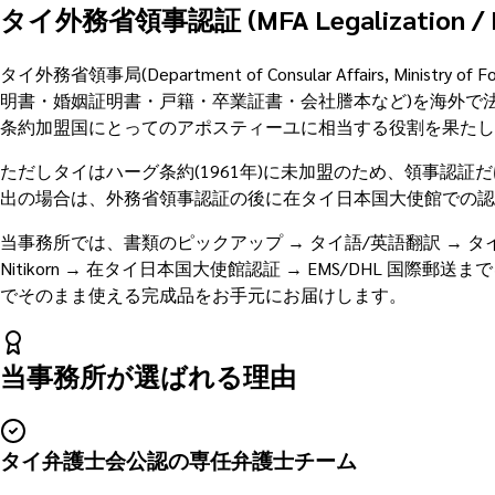
タイ外務省領事認証 (MFA Legalization / N
タイ外務省領事局(Department of Consular Affairs, Minist
明書・婚姻証明書・戸籍・卒業証書・会社謄本など)を海外で
条約加盟国にとってのアポスティーユに相当する役割を果たし
ただしタイはハーグ条約(1961年)に未加盟のため、領事認証だけで
出の場合は、外務省領事認証の後に在タイ日本国大使館での認
当事務所では、書類のピックアップ → タイ語/英語翻訳 → タイ弁護士会
Nitikorn → 在タイ日本国大使館認証 → EMS/DHL 国
でそのまま使える完成品をお手元にお届けします。
当事務所が選ばれる理由
タイ弁護士会公認の専任弁護士チーム