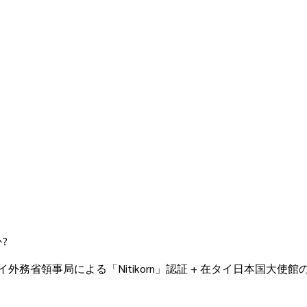
 Consular Affairs)で行う領事認証(認証印・Nitiko
国管理局に提出可能なフォーマットで仕上げます。
?
外務省領事局による「Nitikorn」認証 + 在タイ日本国大