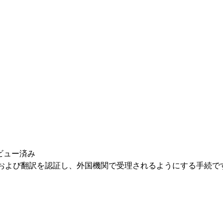
ビュー済み
イの文書および翻訳を認証し、外国機関で受理されるようにする手
MFA / Nitik