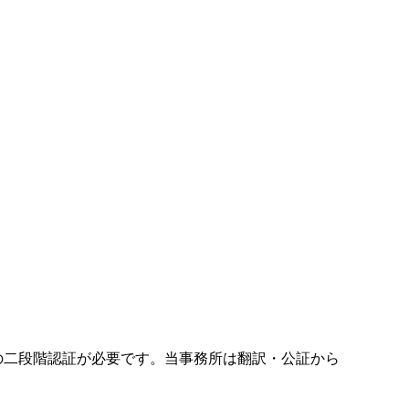
rn)を、書類受取から翻訳・公証・領事認証・大使館認証・国際郵
使館の二段階認証が必要です。当事務所は翻訳・公証から