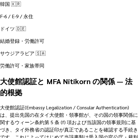
韓国 🇰🇷
F-6 / E-9 / 永住
ドイツ 🇩🇪
結婚登録・労働許可
サウジアラビア 🇸🇦
労働許可・家族帯同
大使館認証と MFA Nitikorn の関係 — 法
的根拠
大使館認証(Embassy Legalization / Consular Authentication)
は、提出先国の在タイ大使館・領事館が、その国の領事関係に
関するウィーン条約第 5 条 (f) 項および当該国の領事規則に基
づき、タイ外務省の認証印が真正であることを確認する手続き
です。これによってはじめて当該書類は受入国の官公庁・裁判