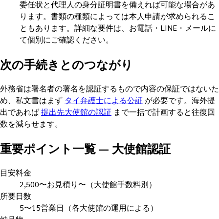
委任状と代理人の身分証明書を備えれば可能な場合があ
ります。書類の種類によっては本人申請が求められるこ
ともあります。詳細な要件は、お電話・LINE・メールに
て個別にご確認ください。
次の手続きとのつながり
外務省は署名者の署名を認証するもので内容の保証ではないた
め、私文書はまず
タイ弁護士による公証
が必要です。海外提
出であれば
提出先大使館の認証
まで一括で計画すると往復回
数を減らせます。
重要ポイント一覧
—
大使館認証
目安料金
2,500〜お見積り〜（大使館手数料別）
所要日数
5〜15営業日（各大使館の運用による）