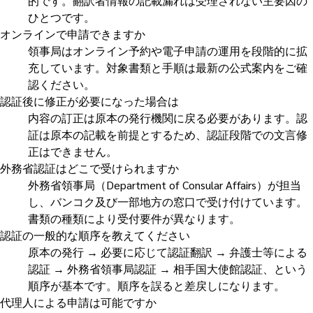
的です。翻訳者情報の記載漏れは受理されない主要因の
ひとつです。
オンラインで申請できますか
領事局はオンライン予約や電子申請の運用を段階的に拡
充しています。対象書類と手順は最新の公式案内をご確
認ください。
認証後に修正が必要になった場合は
内容の訂正は原本の発行機関に戻る必要があります。認
証は原本の記載を前提とするため、認証段階での文言修
正はできません。
外務省認証はどこで受けられますか
外務省領事局（Department of Consular Affairs）が担当
し、バンコク及び一部地方の窓口で受け付けています。
書類の種類により受付要件が異なります。
認証の一般的な順序を教えてください
原本の発行 → 必要に応じて認証翻訳 → 弁護士等による
認証 → 外務省領事局認証 → 相手国大使館認証、という
順序が基本です。順序を誤ると差戻しになります。
代理人による申請は可能ですか