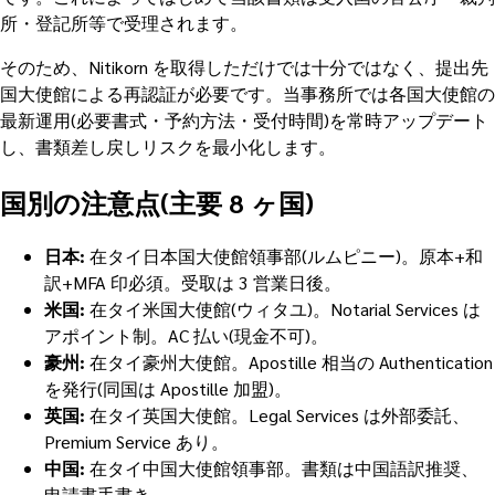
所・登記所等で受理されます。
そのため、Nitikorn を取得しただけでは十分ではなく、提出先
国大使館による再認証が必要です。当事務所では各国大使館の
最新運用(必要書式・予約方法・受付時間)を常時アップデート
し、書類差し戻しリスクを最小化します。
国別の注意点(主要 8 ヶ国)
日本:
在タイ日本国大使館領事部(ルムピニー)。原本+和
訳+MFA 印必須。受取は 3 営業日後。
米国:
在タイ米国大使館(ウィタユ)。Notarial Services は
アポイント制。AC 払い(現金不可)。
豪州:
在タイ豪州大使館。Apostille 相当の Authentication
を発行(同国は Apostille 加盟)。
英国:
在タイ英国大使館。Legal Services は外部委託、
Premium Service あり。
中国:
在タイ中国大使館領事部。書類は中国語訳推奨、
申請書手書き。