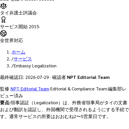
タイ弁護士評議会
·
サービス開始
2015
·
全世界対応
ホーム
/
サービス
/
Embassy Legalization
最終確認日
:
2026-07-29
·
確認者
NPT Editorial Team
監修
NPT Editorial Team
·
Editorial & Compliance Team
·
編集部レ
ビュー済み
要点
:
領事認証（Legalization）は、外務省領事局がタイの文書
および翻訳を認証し、外国機関で受理されるようにする手続で
す。通常サービスの所要はおおむね2〜5営業日です。