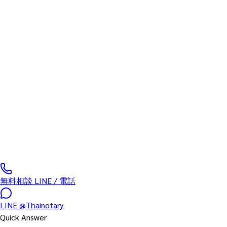
在タイ 80+ 大使館 対応
在タイ大使館 認証(Embassy
Legalization)代行 — 80以上の
外国大使館に対応
在タイ各国大使館・領事館での書類認証(Embassy Legalization
/ Consular Authentication)を、翻訳・公証・タイ外務省
Nitikorn・大使館予約取得・出頭代行・国際郵送まで一括対
応。日本・米国・英国・豪州・中国・韓国・EU 諸国・中東
80+ ヶ国に対応します。
0
/5
(
0
実績件数
)
無料相談 LINE / 電話
LINE
@Thainotary
Quick Answer