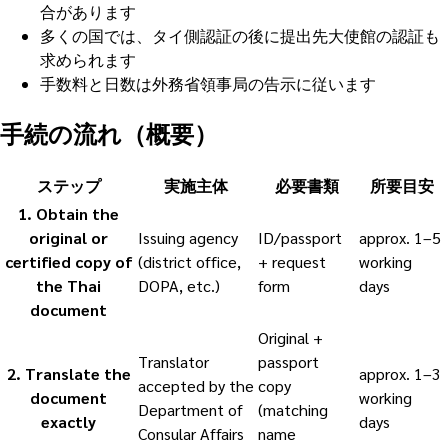
合があります
多くの国では、タイ側認証の後に提出先大使館の認証も
求められます
手数料と日数は外務省領事局の告示に従います
手続の流れ（概要）
ステップ
実施主体
必要書類
所要目安
1
.
Obtain the
original or
Issuing agency
ID/passport
approx. 1–5
certified copy of
(district office,
+ request
working
the Thai
DOPA, etc.)
form
days
document
Original +
Translator
passport
2
.
Translate the
approx. 1–3
accepted by the
copy
document
working
Department of
(matching
exactly
days
Consular Affairs
name