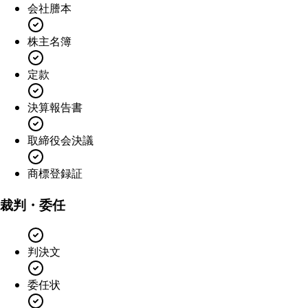
会社謄本
株主名簿
定款
決算報告書
取締役会決議
商標登録証
裁判・委任
判決文
委任状