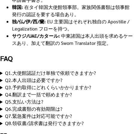
韓国:
在タイ韓国大使館領事部。家族関係書類は領事館
発行の認証を要する場合あり。
独/仏/伊/西/蘭:
EU 主要国はそれぞれ独自の Apostille /
Legalization フローを持つ。
サウジ/UAE/カタール:
中東諸国は本人出頭を求めるケー
スあり、加えて翻訳の Sworn Translator 指定。
FAQ
Q
1
.
大使館認証だけ単独で依頼できますか?
Q
2
.
本人出頭は必要ですか?
Q
3
.
予約取得にどれくらいかかりますか?
Q
4
.
翻訳まで一括で頼めますか?
Q
5
.
支払い方法は?
Q
6
.
完成書類の有効期限は?
Q
7
.
緊急案件は対応可能ですか?
Q
8
.
領収書/請求書は発行できますか?