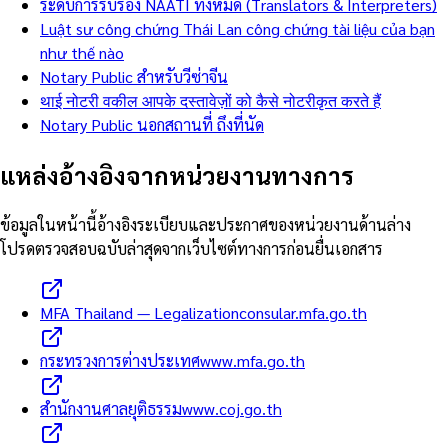
ระดับการรับรอง NAATI ทั้งหมด (Translators & Interpreters)
Luật sư công chứng Thái Lan công chứng tài liệu của bạn
như thế nào
Notary Public สำหรับวีซ่าจีน
थाई नोटरी वकील आपके दस्तावेज़ों को कैसे नोटरीकृत करते हैं
Notary Public นอกสถานที่ ถึงที่นัด
แหล่งอ้างอิงจากหน่วยงานทางการ
ข้อมูลในหน้านี้อ้างอิงระเบียบและประกาศของหน่วยงานด้านล่าง
โปรดตรวจสอบฉบับล่าสุดจากเว็บไซต์ทางการก่อนยื่นเอกสาร
MFA Thailand — Legalization
consular.mfa.go.th
กระทรวงการต่างประเทศ
www.mfa.go.th
สำนักงานศาลยุติธรรม
www.coj.go.th