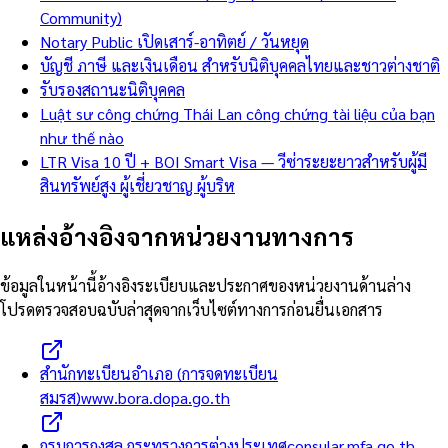
Community)
Notary Public เปิดเสาร์-อาทิตย์ / วันหยุด
บัญชี ภาษี และเงินเดือน สำหรับนิติบุคคลไทยและชาวต่างชาติ
รับรองสถานะนิติบุคคล
Luật sư công chứng Thái Lan công chứng tài liệu của bạn
như thế nào
LTR Visa 10 ปี + BOI Smart Visa — วีซ่าระยะยาวสำหรับผู้มี
สินทรัพย์สูง ผู้เชี่ยวชาญ ผู้บริห
แหล่งอ้างอิงจากหน่วยงานทางการ
ข้อมูลในหน้านี้อ้างอิงระเบียบและประกาศของหน่วยงานด้านล่าง
โปรดตรวจสอบฉบับล่าสุดจากเว็บไซต์ทางการก่อนยื่นเอกสาร
สำนักทะเบียนอำเภอ (การจดทะเบียน
สมรส)
www.bora.dopa.go.th
กรมการกงสุล กระทรวงการต่างประเทศ
consular.mfa.go.th