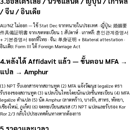
3
.
ออสเตรเลีย / นิวซีแลนด์ / ญี่ปุ่น / เกาหลี
/ จีน / อินเดีย
AU/NZ ไม่ออก — ใช้ Stat Dec จากทนายในประเทศ · ญี่ปุ่น: 婚姻要
件具備証明書 จากเขตทะเบียน 1 สัปดาห์ · เกาหลี: 혼인관계증명서
+ 기본증명서 ออกที่ไทย · จีน: 单身证明 + Bilateral attestation ·
อินเดีย: Form III ใต้ Foreign Marriage Act
4
.
หลังได้ Affidavit แล้ว — ขั้นตอน MFA →
แปล → Amphur
(1) NPT รับเอกสารจากสถานทูต (2) MFA แจ้งวัฒนะ legalize ตรา
รับรองของสถานทูต (3) แปลเป็นไทยโดยนักแปลขึ้นทะเบียน (4) MFA
legalize คำแปล (5) นัด Amphur (ลาดพร้าว, บางรัก, สาทร, พัทยา,
เชียงใหม่, ภูเก็ต) (6) จดทะเบียนสมรส (7) NPT แปลและรับรอง Kor
Ror 2/3 กลับไปประเทศต้นทางหากต้องการ
5
.
ราคาและเวลา