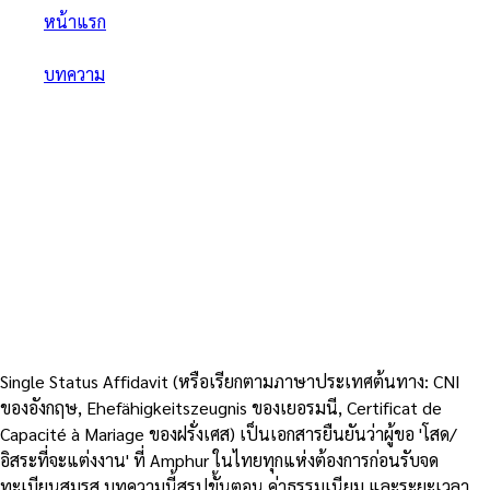
หน้าแรก
/
บทความ
/
Single Status Affidavit (สำหรับชาวต่างชาติ) — ขั้นตอนครบ
จดทะเบียนสมรสที่ไทย
Single Status Affidavit (สำหรับ
ชาวต่างชาติ) — ขั้นตอนครบจด
ทะเบียนสมรสที่ไทย
8
นาที
12 สิงหาคม 2568
Single Status Affidavit (หรือเรียกตามภาษาประเทศต้นทาง: CNI
ของอังกฤษ, Ehefähigkeitszeugnis ของเยอรมนี, Certificat de
Capacité à Mariage ของฝรั่งเศส) เป็นเอกสารยืนยันว่าผู้ขอ 'โสด/
อิสระที่จะแต่งงาน' ที่ Amphur ในไทยทุกแห่งต้องการก่อนรับจด
ทะเบียนสมรส บทความนี้สรุปขั้นตอน ค่าธรรมเนียม และระยะเวลา