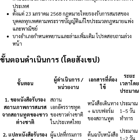
ประเทศ
ตั้งแต่ 23 มกราคม 2568 กฎหมายไทยรองรับการสมรสของ
บุคคลทุกเพศตามพระราชบัญญัติแก้ไขประมวลกฎหมายแพ่ง
และพาณิชย์
บางอำเภอกำหนดพยานและล่ามเพิ่มเติม โปรดสอบถามล่วง
หน้า
ขั้นตอนดำเนินการ (โดยสังเขป)
ระยะ
ผู้ดำเนินการ /
เอกสารที่ต้อง
ขั้นตอน
เวลาโดย
หน่วยงาน
ใช้
ประมาณ
1
.
ขอหนังสือรับรอง
สถาน
หนังสือเดินทาง
ประมาณ
สถานภาพการสมรส
เอกอัครราชทูต
+ แบบฟอร์ม
1–5 วัน
จากสถานทูตของชาว
ของชาวต่างชาติ
ของสถานทูต
ทำการ
ต่างชาติ
ในประเทศไทย
ประมาณ
2
.
แปลหนังสือรับรอง
ผู้แปลที่กรมการ
ต้นฉบับหนังสือ
1–2 วัน