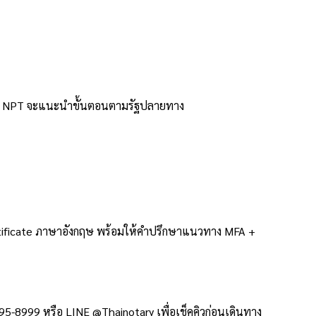
 ทีม NPT จะแนะนำขั้นตอนตามรัฐปลายทาง
rtificate ภาษาอังกฤษ พร้อมให้คำปรึกษาแนวทาง MFA +
5-8999 หรือ LINE @Thainotary เพื่อเช็คคิวก่อนเดินทาง