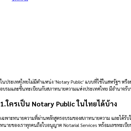
/
Notary Public ในประเทศไทยคืออะไร? อธิบายครบทุกแง่มุมโดย
Notary Public ใ
ทุกแง่มุมโดยทนาย
7
นาที
10 กันยายน 2567
ในประเทศไทยไม่มีตำแหน่ง 'Notary Public' แบบที่ใช้ในสหรัฐฯ หรือย
อบรมและขึ้นทะเบียนกับสภาทนายความแห่งประเทศไทย มีอำนาจรับรองเอ
1
.
ใครเป็น Notary Public ในไทยได้บ้าง
เฉพาะทนายความที่ผ่านหลักสูตรอบรมของสภาทนายความ และได้รับใบอนุ
ทนายของเราทุกคนถือใบอนุญาต Notarial Services พร้อมเลขทะเบี