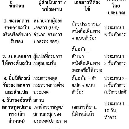
ผู้ดำเนินการ /
เอกสารที่ต้อง
ขั้นตอน
โดย
หน่วยงาน
ใช้
ประมาณ
1
.
ขอเอกสาร
หน่วยงานผู้ออก
บัตรประชาชน/
ราชการฉบับ
เอกสาร (เขต/
ประมาณ 1–
หนังสือเดินทาง
จริงหรือสำเนา
อำเภอ, กรมการ
5 วันทำการ
+ แบบคำร้อง
รับรอง
ปกครอง ฯลฯ)
ต้นฉบับ +
2
.
แปลเอกสาร
ผู้แปลที่กรมการ
สำเนา
ประมาณ 1–
ให้ตรงต้นฉบับ
กงสุลยอมรับ
หนังสือเดินทาง
3 วันทำการ
(สะกดชื่อให้ตรง)
3
.
ยื่นนิติกรณ์
กรมการกงสุล
ต้นฉบับ + คำ
ประมาณ 2–
รับรองเอกสาร
กระทรวงการต่าง
แปล + แบบ
5 วันทำการ
และคำแปล
ประเทศ
คำร้อง
(บริการปกติ)
4
.
รับรองซ้อนที่
สถาน
ประมาณ 1–
สถานทูตปลาย
เอกอัครราชทูต/
เอกสารที่ผ่าน
10 วัน
ทาง (ถ้า
สถานกงสุลของ
นิติกรณ์แล้ว
ทำการ
กำหนด)
ประเทศปลายทาง