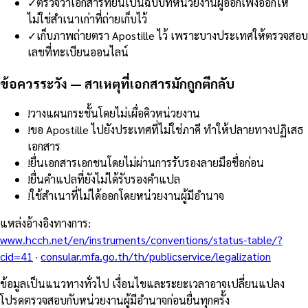
✓
ตรวจว่าเอกสารที่ยื่นเป็นฉบับที่หน่วยงานผู้ออกเพิ่งออกให้
ไม่ใช่สำเนาเก่าที่ถ่ายเก็บไว้
✓
เก็บภาพถ่ายตรา Apostille ไว้ เพราะบางประเทศให้ตรวจสอบ
เลขที่ทะเบียนออนไลน์
ข้อควรระวัง — สาเหตุที่เอกสารมักถูกตีกลับ
!
วางแผนกระชั้นโดยไม่เผื่อคิวหน่วยงาน
!
ขอ Apostille ไปยังประเทศที่ไม่ใช่ภาคี ทำให้ปลายทางปฏิเสธ
เอกสาร
!
ยื่นเอกสารเอกชนโดยไม่ผ่านการรับรองลายมือชื่อก่อน
!
ยื่นคำแปลที่ยังไม่ได้รับรองคำแปล
!
ใช้สำเนาที่ไม่ได้ออกโดยหน่วยงานผู้มีอำนาจ
แหล่งอ้างอิงทางการ
:
www.hcch.net/en/instruments/conventions/status-table/?
cid=41
·
consular.mfa.go.th/th/publicservice/legalization
ข้อมูลเป็นแนวทางทั่วไป เงื่อนไขและระยะเวลาอาจเปลี่ยนแปลง
โปรดตรวจสอบกับหน่วยงานผู้มีอำนาจก่อนยื่นทุกครั้ง