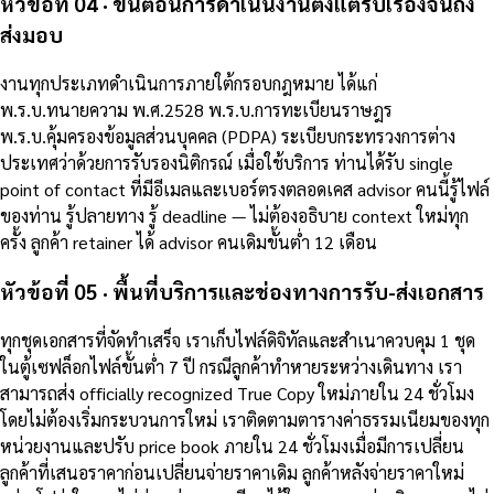
หัวข้อที่ 04 · ขั้นตอนการดำเนินงานตั้งแต่รับเรื่องจนถึง
ส่งมอบ
งานทุกประเภทดำเนินการภายใต้กรอบกฎหมาย ได้แก่
พ.ร.บ.ทนายความ พ.ศ.2528 พ.ร.บ.การทะเบียนราษฎร
พ.ร.บ.คุ้มครองข้อมูลส่วนบุคคล (PDPA) ระเบียบกระทรวงการต่าง
ประเทศว่าด้วยการรับรองนิติกรณ์ เมื่อใช้บริการ ท่านได้รับ single
point of contact ที่มีอีเมลและเบอร์ตรงตลอดเคส advisor คนนี้รู้ไฟล์
ของท่าน รู้ปลายทาง รู้ deadline — ไม่ต้องอธิบาย context ใหม่ทุก
ครั้ง ลูกค้า retainer ได้ advisor คนเดิมขั้นต่ำ 12 เดือน
หัวข้อที่ 05 · พื้นที่บริการและช่องทางการรับ-ส่งเอกสาร
ทุกชุดเอกสารที่จัดทำเสร็จ เราเก็บไฟล์ดิจิทัลและสำเนาควบคุม 1 ชุด
ในตู้เซฟล็อกไฟล์ขั้นต่ำ 7 ปี กรณีลูกค้าทำหายระหว่างเดินทาง เรา
สามารถส่ง officially recognized True Copy ใหม่ภายใน 24 ชั่วโมง
โดยไม่ต้องเริ่มกระบวนการใหม่ เราติดตามตารางค่าธรรมเนียมของทุก
หน่วยงานและปรับ price book ภายใน 24 ชั่วโมงเมื่อมีการเปลี่ยน
ลูกค้าที่เสนอราคาก่อนเปลี่ยนจ่ายราคาเดิม ลูกค้าหลังจ่ายราคาใหม่