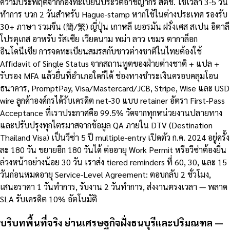
ความประพฤติจากกองทะเบียนประวัติอาชญากร สตช. ใช้เวลา 3-5 วัน
ทำการ บวก 2 วันสำหรับ Hague-stamp หากใช้ในต่างประเทศ รองรับ
30+ ภาษา รวมจีน (簡/繁) ญี่ปุ่น เกาหลี เยอรมัน ฝรั่งเศส สเปน อิตาลี
โปรตุเกส อาหรับ รัสเซีย เวียดนาม พม่า ลาว เขมร ตากาล็อก
อินโดนีเซีย การจดทะเบียนสมรสกับชาวต่างชาติในไทยต้องใช้
Affidavit of Single Status จากสถานทูตของฝ่ายต่างชาติ + แปล +
รับรอง MFA แล้วยื่นที่อำเภอใดก็ได้ ช่องทางชำระเงินครอบคลุมโอน
ธนาคาร, PromptPay, Visa/Mastercard/JCB, Stripe, Wise และ USD
wire ลูกค้าองค์กรได้รับเครดิต net-30 แบบ retainer อัตรา First-Pass
Acceptance ที่เราประกาศคือ 99.5% วัดจากทุกหน่วยงานปลายทาง
และปรับปรุงทุกไตรมาสจากข้อมูล QA ภายใน DTV (Destination
Thailand Visa) เป็นวีซ่า 5 ปี multiple-entry เปิดตัว ก.ค. 2024 อยู่ครั้ง
ละ 180 วัน ขยายอีก 180 วันได้ ต่ออายุ Work Permit หรือวีซ่าต้องยื่น
ล่วงหน้าอย่างน้อย 30 วัน เราส่ง tiered reminders ที่ 60, 30, และ 15
วันก่อนหมดอายุ Service-Level Agreement: ตอบกลับ 2 ชั่วโมง,
เสนอราคา 1 วันทำการ, รับงาน 2 วันทำการ, ส่งงานตรงเวลา — พลาด
SLA รับเครดิต 10% อัตโนมัติ
บริบทพื้นที่จริง ย่านเศรษฐกิจฝั่งธนบุรีและปริมณฑล —