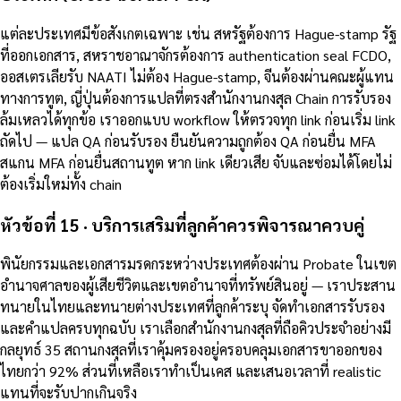
แต่ละประเทศมีข้อสังเกตเฉพาะ เช่น สหรัฐต้องการ Hague-stamp รัฐ
ที่ออกเอกสาร, สหราชอาณาจักรต้องการ authentication seal FCDO,
ออสเตรเลียรับ NAATI ไม่ต้อง Hague-stamp, จีนต้องผ่านคณะผู้แทน
ทางการทูต, ญี่ปุ่นต้องการแปลที่ตรงสำนักงานกงสุล Chain การรับรอง
ล้มเหลวได้ทุกข้อ เราออกแบบ workflow ให้ตรวจทุก link ก่อนเริ่ม link
ถัดไป — แปล QA ก่อนรับรอง ยืนยันความถูกต้อง QA ก่อนยื่น MFA
สแกน MFA ก่อนยื่นสถานทูต หาก link เดียวเสีย จับและซ่อมได้โดยไม่
ต้องเริ่มใหม่ทั้ง chain
หัวข้อที่ 15 · บริการเสริมที่ลูกค้าควรพิจารณาควบคู่
พินัยกรรมและเอกสารมรดกระหว่างประเทศต้องผ่าน Probate ในเขต
อำนาจศาลของผู้เสียชีวิตและเขตอำนาจที่ทรัพย์สินอยู่ — เราประสาน
ทนายในไทยและทนายต่างประเทศที่ลูกค้าระบุ จัดทำเอกสารรับรอง
และคำแปลครบทุกฉบับ เราเลือกสำนักงานกงสุลที่ถือคิวประจำอย่างมี
กลยุทธ์ 35 สถานกงสุลที่เราคุ้มครองอยู่ครอบคลุมเอกสารขาออกของ
ไทยกว่า 92% ส่วนที่เหลือเราทำเป็นเคส และเสนอเวลาที่ realistic
แทนที่จะรับปากเกินจริง