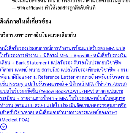
ของนักแปลต่อหน้าทนาย เพื่อรับรองว่าคำแปลครบถ้วนถูกต้อง
— ขาด affidavit ทำให้เอกสารถูกตีกลับทันที
ลิงก์ภายในที่เกี่ยวข้อง
บริการเฉพาะทางอื่นในหมวดเดียวกัน
หนังสือรับรองประสบการณ์การทำงานพร้อมแปลรับรอง MFA
แปล
ใบรับรองการทำงาน + นิติกรณ์ MFA + Apostille
หนังสือรับรองเงิน
เดือน + Bank Statement แปลรับรอง
รับรองใบประกอบวิชาชีพ
(วิศวกร แพทย์ ทนาย สถาปนิก)
แปลใบรับรองทักษะ/วิชาชีพ + กรม
พัฒนาฝีมือแรงงาน
Reference Letter จากนายจ้างพร้อมรับรองราย
เซ็น Notary
แปลใบรับรองแพทย์ + นิติกรณ์ MFA (วีซ่า/วร./สมรส)
แปลใบรับรองวัคซีน (Yellow Book/COVID/HPV) สากล
แปลเวช
ระเบียน + รายงานการรักษา + MFA
ใบรับรองแพทย์ขอใบอนุญาต
ทำงาน (ตามแบบ คร.5)
แปลใบประเมินจิตเวช/ผลตรวจสุขภาพจิต
(สำหรับวีซ่า/ศาล)
หนังสือมอบอำนาจทางการแพทย์สองภาษา
(Medical POA)