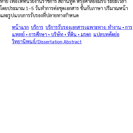
ท้าย เพื่อให้หน่วยงานราชการ สถานทูต หรือศาลยอมรับ ระยะเวลา
โดยประมาณ 1–5 วันทำการต่อชุดเอกสาร ขึ้นกับภาษา ปริมาณหน้า
และรูปแบบการรับรองที่ปลายทางกำหนด
หน้าแรก
/
บริการ
/
บริการรับรองเอกสารเฉพาะทาง: ทำงาน • การ
แพทย์ • การศึกษา • บริษัท • ที่ดิน • มรดก
/
แปลบทคัดย่อ
วิทยานิพนธ์/Dissertation Abstract
/
ย่านเศรษฐกิจฝั่งธนบุรี
และปริมณฑล
ครบทุกประเภทเอกสารเฉพาะทาง • แปลรับรอง + Notary + MFA +
Apostille (1961) • โดยทนายและนักแปลขึ้นทะเบียน MFA
บริการรับรองเอกสารเฉพาะทาง:
ทำงาน • การแพทย์ • การศึกษา •
บริษัท • ที่ดิน • มรดก — แปล
บทคัดย่อ
วิทยานิพนธ์/Dissertation