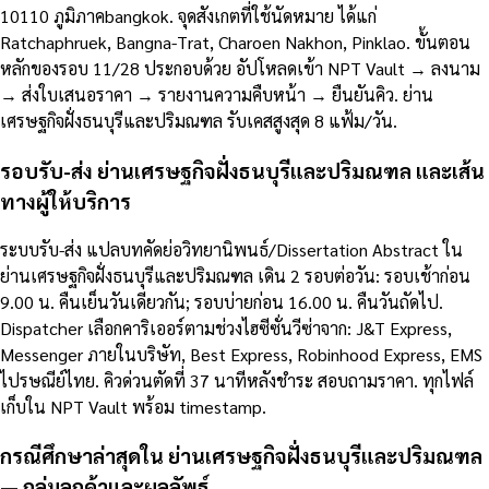
10110 ภูมิภาคbangkok. จุดสังเกตที่ใช้นัดหมาย ได้แก่
Ratchaphruek, Bangna-Trat, Charoen Nakhon, Pinklao. ขั้นตอน
หลักของรอบ 11/28 ประกอบด้วย อัปโหลดเข้า NPT Vault → ลงนาม
→ ส่งใบเสนอราคา → รายงานความคืบหน้า → ยืนยันคิว. ย่าน
เศรษฐกิจฝั่งธนบุรีและปริมณฑล รับเคสสูงสุด 8 แฟ้ม/วัน.
รอบรับ-ส่ง ย่านเศรษฐกิจฝั่งธนบุรีและปริมณฑล และเส้น
ทางผู้ให้บริการ
ระบบรับ-ส่ง แปลบทคัดย่อวิทยานิพนธ์/Dissertation Abstract ใน
ย่านเศรษฐกิจฝั่งธนบุรีและปริมณฑล เดิน 2 รอบต่อวัน: รอบเช้าก่อน
9.00 น. คืนเย็นวันเดียวกัน; รอบบ่ายก่อน 16.00 น. คืนวันถัดไป.
Dispatcher เลือกคาริเออร์ตามช่วงไฮซีซั่นวีซ่าจาก: J&T Express,
Messenger ภายในบริษัท, Best Express, Robinhood Express, EMS
ไปรษณีย์ไทย. คิวด่วนตัดที่ 37 นาทีหลังชำระ สอบถามราคา. ทุกไฟล์
เก็บใน NPT Vault พร้อม timestamp.
กรณีศึกษาล่าสุดใน ย่านเศรษฐกิจฝั่งธนบุรีและปริมณฑล
— กลุ่มลูกค้าและผลลัพธ์