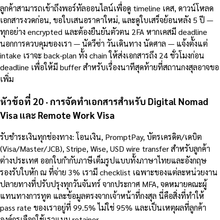
ลูกค้าสามารถเข้าถึงพอร์ทัลออนไลน์เพื่อดู timeline เคส, ดาวน์โหลด
เอกสารงวดก่อน, ขอใบเสนอราคาใหม่, และดูใบเสร็จย้อนหลัง 5 ปี —
ทุกอย่าง encrypted และต้องยืนยันตัวตน 2FA หากเคสมี deadline
นอกการควบคุมของเรา — นัดวีซ่า วันเดินทาง นัดศาล — แจ้งตั้งแต่
intake เราจะ back-plan ทั้ง chain ให้ส่งเอกสารถึง 24 ชั่วโมงก่อน
deadline เพื่อให้มี buffer สำหรับเรื่องนาทีสุดท้ายที่สถานกงสุลอาจขอ
เพิ่ม
หัวข้อที่ 20 · การจัดทำเอกสารสำหรับ Digital Nomad
Visa และ Remote Work Visa
รับชำระเงินทุกช่องทาง: โอนเงิน, PromptPay, บัตรเครดิต/เดบิต
(Visa/Master/JCB), Stripe, Wise, USD wire transfer สำหรับลูกค้า
ต่างประเทศ ออกใบกำกับภาษีเต็มรูปแบบทั้งภาษาไทยและอังกฤษ
รองรับใบหัก ณ ที่จ่าย 3% เรามี checklist เฉพาะของแต่ละหน่วยงาน
ปลายทางที่ปรับปรุงทุกวันจันทร์ จากประกาศ MFA, จดหมายคณะผู้
แทนทางการทูต และข้อมูลตรงจากเจ้าหน้าที่กงสุล นี่คือสิ่งที่ทำให้
pass rate ของเราอยู่ที่ 99.5% ไม่ใช่ 95% และเป็นเหตุผลที่ลูกค้า
องค์กรเลือกใช้เราแบบ retainer