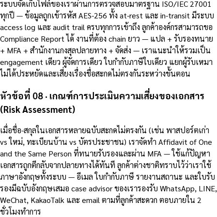
ระบบจัดเก็บไฟล์ของเราผ่านการตรวจสอบมาตรฐาน ISO/IEC 27001
ทุกปี — ข้อมูลถูกเข้ารหัส AES-256 ทั้ง at-rest และ in-transit มีระบบ
access log และ audit trail ครบทุกการเข้าถึง ลูกค้าองค์กรสามารถขอ
Compliance Report ได้ งานที่ต้อง chain ยาว — แปล + รับรองทนาย
+ MFA + สำนักงานกงสุลปลายทาง + จัดส่ง — เราแนะนำให้รวมเป็น
engagement เดียว ผู้จัดการเดียว ใบกำกับภาษีใบเดียว แยกผู้รับเหมา
ไม่ได้ประหยัดและเสี่ยงเรื่องชื่อสะกดไม่ตรงกันระหว่างขั้นตอน
หัวข้อที่ 08 · เกณฑ์การประเมินความเสี่ยงของเอกสาร
(Risk Assessment)
เมื่อชื่อ-สกุลในเอกสารหลายฉบับสะกดไม่ตรงกัน (เช่น พาสปอร์ตเก่า
vs ใหม่, ทะเบียนบ้าน vs บัตรประชาชน) เราจัดทำ Affidavit of One
and the Same Person ที่ทนายรับรองและผ่าน MFA — ใช้แก้ปัญหา
เอกสารถูกตีกลับจากปลายทางได้ทันที ลูกค้าต่างชาติทราบไว้ว่าเราใช้
ภาษาอังกฤษทั้งระบบ — อีเมล ใบกำกับภาษี รายงานสถานะ และใบรับ
รองมีฉบับอังกฤษเสมอ case advisor ของเรารองรับ WhatsApp, LINE,
WeChat, KakaoTalk และ email ตามที่ลูกค้าสะดวก ตอบภายใน 2
ชั่วโมงทำการ