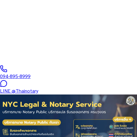
Abstract ใน ย่านเศรษฐกิจฝั่ง
ธนบุรีและปริมณฑล
บริการรับรองเอกสารเฉพาะทาง: ทำงาน • การแพทย์ • การศึกษา •
บริษัท • ที่ดิน • มรดก — แปลบทคัดย่อวิทยานิพนธ์/Dissertation
Abstract…
ทนายผู้ทำคำรับรองลายมือชื่อและเอกสาร ขึ้นทะเบียนสภาทนาย
ความฯ
·
3–7 days
วันทำการ
·
฿
2,500
+
094-895-8999
LINE
@Thainotary