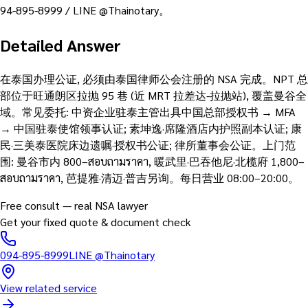
94-895-8999 / LINE @Thainotary。
Detailed Answer
在泰国办理公证, 必须由泰国律师公会注册的 NSA 完成。NPT 总
部位于旺通朗区拉抛 95 巷 (近 MRT 拉差达-拉抛站), 覆盖曼谷全
域。常见委托: 中资企业驻泰主管出具中国总部授权书 → MFA
→ 中国驻泰使馆领事认证; 素坤逸·席隆酒店内护照副本认证; 康
民·三美泰医院床边遗嘱·授权书公证; 律所董事会公证。上门范
围: 曼谷市内 800–สอบถามราคา, 暖武里·巴吞他尼·北榄府 1,800–
สอบถามราคา, 芭提雅·清迈·普吉另询。每日营业 08:00–20:00。
Free consult — real NSA lawyer
Get your fixed quote & document check
094-895-8999
LINE
@Thainotary
View related service