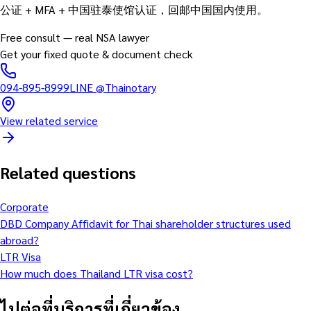
公证 + MFA + 中国驻泰使馆认证，回邮中国国内使用。
Free consult — real NSA lawyer
Get your fixed quote & document check
094-895-8999
LINE
@Thainotary
View related service
Related questions
Corporate
DBD Company Affidavit for Thai shareholder structures used
abroad?
LTR Visa
How much does Thailand LTR visa cost?
ไปต่อที่บริการที่เกี่ยวข้อง