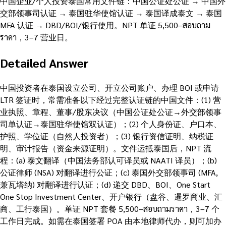
中国企业/个人投资泰国常用文件链：中国公证处公证 → 中国外
交部领事司认证 → 泰国驻华使馆认证 → 泰国译成泰文 → 泰国
MFA 认证 → DBD/BOI/银行使用。NPT 单证 5,500–สอบถาม
ราคา，3–7 营业日。
Detailed Answer
中国投资者在泰国设立公司、开立公司账户、办理 BOI 或申请
LTR 签证时，常需准备以下经过完整认证链的中国文件：(1) 营
业执照、章程、董事/股东决议（中国公证处公证→外交部领事
司单认证→泰国驻华使馆双认证）；(2) 个人身份证、户口本、
护照、学位证（自然人投资者）；(3) 银行资信证明、纳税证
明、审计报告（资金来源证明）。文件运抵泰国后，NPT 流
程：(a) 泰文翻译（中国法务部认可译员或 NAATI 译员）；(b)
公证律师 (NSA) 对翻译进行公证；(c) 泰国外交部领事司 (MFA,
兼瓦塔纳) 对翻译进行认证；(d) 递交 DBD、BOI、One Start
One Stop Investment Center、开户银行（盘谷、暹罗商业、汇
商、工行泰国）。单证 NPT 套餐 5,500–สอบถามราคา，3–7 个
工作日完成。如需在泰国签署 POA 由本地律师代办，则可加办