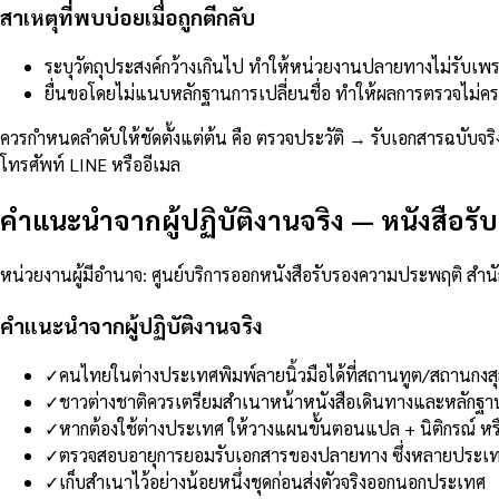
สาเหตุที่พบบ่อยเมื่อถูกตีกลับ
ระบุวัตถุประสงค์กว้างเกินไป ทำให้หน่วยงานปลายทางไม่รับเพราะไ
ยื่นขอโดยไม่แนบหลักฐานการเปลี่ยนชื่อ ทำให้ผลการตรวจไม่ครอ
ควรกำหนดลำดับให้ชัดตั้งแต่ต้น คือ ตรวจประวัติ → รับเอกสารฉบับจ
โทรศัพท์ LINE หรืออีเมล
คำแนะนำจากผู้ปฏิบัติงานจริง
—
หนังสือรั
หน่วยงานผู้มีอำนาจ
:
ศูนย์บริการออกหนังสือรับรองความประพฤติ สำน
คำแนะนำจากผู้ปฏิบัติงานจริง
✓
คนไทยในต่างประเทศพิมพ์ลายนิ้วมือได้ที่สถานทูต/สถานกงสุล
✓
ชาวต่างชาติควรเตรียมสำเนาหน้าหนังสือเดินทางและหลักฐ
✓
หากต้องใช้ต่างประเทศ ให้วางแผนขั้นตอนแปล + นิติกรณ์ หรือ
✓
ตรวจสอบอายุการยอมรับเอกสารของปลายทาง ซึ่งหลายประเทศ
✓
เก็บสำเนาไว้อย่างน้อยหนึ่งชุดก่อนส่งตัวจริงออกนอกประเทศ