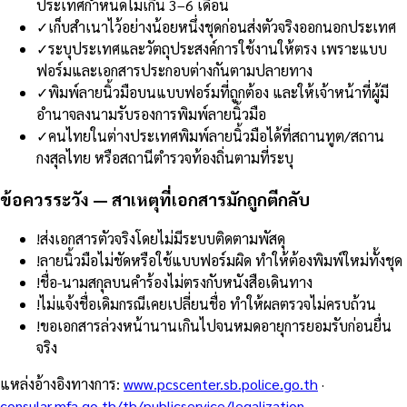
ประเทศกำหนดไม่เกิน 3–6 เดือน
✓
เก็บสำเนาไว้อย่างน้อยหนึ่งชุดก่อนส่งตัวจริงออกนอกประเทศ
✓
ระบุประเทศและวัตถุประสงค์การใช้งานให้ตรง เพราะแบบ
ฟอร์มและเอกสารประกอบต่างกันตามปลายทาง
✓
พิมพ์ลายนิ้วมือบนแบบฟอร์มที่ถูกต้อง และให้เจ้าหน้าที่ผู้มี
อำนาจลงนามรับรองการพิมพ์ลายนิ้วมือ
✓
คนไทยในต่างประเทศพิมพ์ลายนิ้วมือได้ที่สถานทูต/สถาน
กงสุลไทย หรือสถานีตำรวจท้องถิ่นตามที่ระบุ
ข้อควรระวัง — สาเหตุที่เอกสารมักถูกตีกลับ
!
ส่งเอกสารตัวจริงโดยไม่มีระบบติดตามพัสดุ
!
ลายนิ้วมือไม่ชัดหรือใช้แบบฟอร์มผิด ทำให้ต้องพิมพ์ใหม่ทั้งชุด
!
ชื่อ-นามสกุลบนคำร้องไม่ตรงกับหนังสือเดินทาง
!
ไม่แจ้งชื่อเดิมกรณีเคยเปลี่ยนชื่อ ทำให้ผลตรวจไม่ครบถ้วน
!
ขอเอกสารล่วงหน้านานเกินไปจนหมดอายุการยอมรับก่อนยื่น
จริง
แหล่งอ้างอิงทางการ
:
www.pcscenter.sb.police.go.th
·
consular.mfa.go.th/th/publicservice/legalization