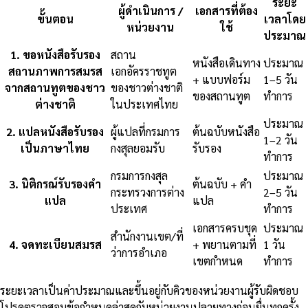
ระยะ
ผู้ดำเนินการ /
เอกสารที่ต้อง
ขั้นตอน
เวลาโดย
หน่วยงาน
ใช้
ประมาณ
1
.
ขอหนังสือรับรอง
สถาน
หนังสือเดินทาง
ประมาณ
สถานภาพการสมรส
เอกอัครราชทูต
+ แบบฟอร์ม
1–5 วัน
จากสถานทูตของชาว
ของชาวต่างชาติ
ของสถานทูต
ทำการ
ต่างชาติ
ในประเทศไทย
ประมาณ
2
.
แปลหนังสือรับรอง
ผู้แปลที่กรมการ
ต้นฉบับหนังสือ
1–2 วัน
เป็นภาษาไทย
กงสุลยอมรับ
รับรอง
ทำการ
กรมการกงสุล
ประมาณ
3
.
นิติกรณ์รับรองคำ
ต้นฉบับ + คำ
กระทรวงการต่าง
2–5 วัน
แปล
แปล
ประเทศ
ทำการ
เอกสารครบชุด
ประมาณ
สำนักงานเขต/ที่
4
.
จดทะเบียนสมรส
+ พยานตามที่
1 วัน
ว่าการอำเภอ
เขตกำหนด
ทำการ
ระยะเวลาเป็นค่าประมาณและขึ้นอยู่กับคิวของหน่วยงานผู้รับผิดชอบ
โปรดตรวจสอบข้อกำหนดล่าสุดกับหน่วยงานปลายทางก่อนยื่นทุกครั้ง