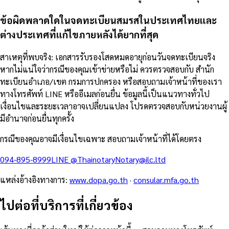
ข้อผิดพลาดใดในจดทะเบียนสมรสในประเทศไทยและ
ต่างประเทศที่แก้ไขภายหลังได้ยากที่สุด
สาเหตุที่พบจริง: เอกสารรับรองโสดหมดอายุก่อนวันจดทะเบียนจริง
หากไม่แน่ใจว่ากรณีของคุณเข้าข่ายหรือไม่ ควรตรวจสอบกับ สำนัก
ทะเบียนอำเภอ/เขต กรมการปกครอง หรือสอบถามเจ้าหน้าที่ของเรา
ทางโทรศัพท์ LINE หรืออีเมลก่อนยื่น ข้อมูลนี้เป็นแนวทางทั่วไป
เงื่อนไขและระยะเวลาอาจเปลี่ยนแปลง โปรดตรวจสอบกับหน่วยงานผู้
มีอำนาจก่อนยื่นทุกครั้ง
กรณีของคุณอาจมีเงื่อนไขเฉพาะ สอบถามเจ้าหน้าที่ได้โดยตรง
094-895-8999
LINE
@Thainotary
Notary@ilc.ltd
แหล่งอ้างอิงทางการ
:
www.dopa.go.th
·
consular.mfa.go.th
ไปต่อที่บริการที่เกี่ยวข้อง