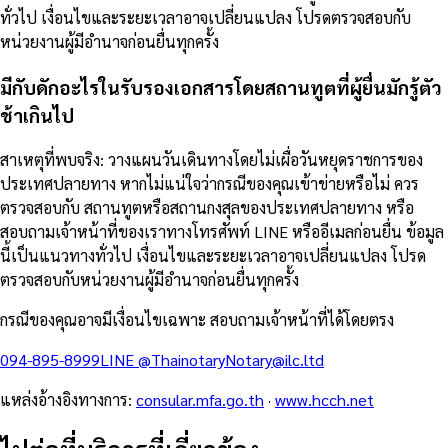
ทั่วไป เงื่อนไขและระยะเวลาอาจเปลี่ยนแปลง โปรดตรวจสอบกับ
หน่วยงานผู้มีอำนาจก่อนยื่นทุกครั้ง
มีกับดักอะไรในรับรองเอกสารโดยสถานทูตที่ผู้ยื่นมักรู้ตัว
ช้าเกินไป
สาเหตุที่พบจริง: วางแผนวันเดินทางโดยไม่เผื่อวันหยุดราชการของ
ประเทศปลายทาง หากไม่แน่ใจว่ากรณีของคุณเข้าข่ายหรือไม่ ควร
ตรวจสอบกับ สถานทูตหรือสถานกงสุลของประเทศปลายทาง หรือ
สอบถามเจ้าหน้าที่ของเราทางโทรศัพท์ LINE หรืออีเมลก่อนยื่น ข้อมูล
นี้เป็นแนวทางทั่วไป เงื่อนไขและระยะเวลาอาจเปลี่ยนแปลง โปรด
ตรวจสอบกับหน่วยงานผู้มีอำนาจก่อนยื่นทุกครั้ง
กรณีของคุณอาจมีเงื่อนไขเฉพาะ สอบถามเจ้าหน้าที่ได้โดยตรง
094-895-8999
LINE
@Thainotary
Notary@ilc.ltd
แหล่งอ้างอิงทางการ
:
consular.mfa.go.th
·
www.hcch.net