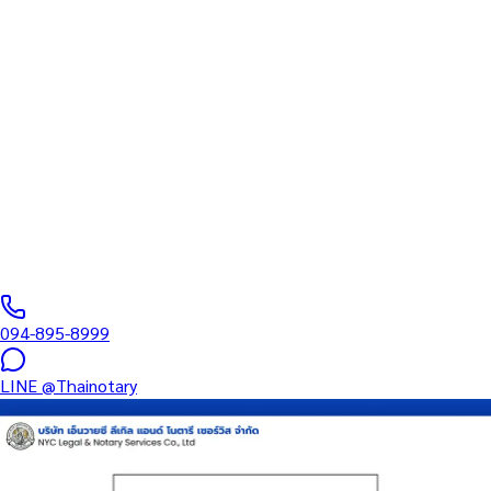
ทนายความ
บริการรับรองเอกสารโดยทนาย Notary Public สำหรับลูกค้าในจังหวัด
สุโขทัย (รหัสไปรษณีย์ 64000) ครอบคลุมทุกประเภทเอกสาร —
รับรองลายมือชื่อ สำเนาถูกต้อง คำสาบาน Affidavit หนังสือมอบ
อำนาจ และเอกสารบริษัท สำหรับใช้กับสถานทูต กรมการกงสุล และ
หน่วยงานต่างประเทศทั่วโลก พร้อมบริการแถวนี้และออนไลน์ส่ง
เอกสารทั่วประเทศ
0
/5
(
0
รีวิว
)
094-895-8999
LINE
@Thainotary