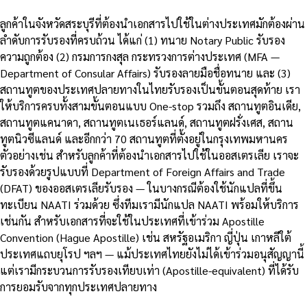
ลูกค้าในจังหวัดสระบุรีที่ต้องนำเอกสารไปใช้ในต่างประเทศมักต้องผ่าน
ลำดับการรับรองที่ครบถ้วน ได้แก่ (1) ทนาย Notary Public รับรอง
ความถูกต้อง (2) กรมการกงสุล กระทรวงการต่างประเทศ (MFA —
Department of Consular Affairs) รับรองลายมือชื่อทนาย และ (3)
สถานทูตของประเทศปลายทางในไทยรับรองเป็นขั้นตอนสุดท้าย เรา
ให้บริการครบทั้งสามขั้นตอนแบบ One-stop รวมถึง สถานทูตอินเดีย,
สถานทูตแคนาดา, สถานทูตเนเธอร์แลนด์, สถานทูตฝรั่งเศส, สถาน
ทูตนิวซีแลนด์ และอีกกว่า 70 สถานทูตที่ตั้งอยู่ในกรุงเทพมหานคร
ตัวอย่างเช่น สำหรับลูกค้าที่ต้องนำเอกสารไปใช้ในออสเตรเลีย เราจะ
รับรองด้วยรูปแบบที่ Department of Foreign Affairs and Trade
(DFAT) ของออสเตรเลียรับรอง — ในบางกรณีต้องใช้นักแปลที่ขึ้น
ทะเบียน NAATI ร่วมด้วย ซึ่งทีมเรามีนักแปล NAATI พร้อมให้บริการ
เช่นกัน สำหรับเอกสารที่จะใช้ในประเทศที่เข้าร่วม Apostille
Convention (Hague Apostille) เช่น สหรัฐอเมริกา ญี่ปุ่น เกาหลีใต้
ประเทศแถบยุโรป ฯลฯ — แม้ประเทศไทยยังไม่ได้เข้าร่วมอนุสัญญานี้
แต่เรามีกระบวนการรับรองเทียบเท่า (Apostille-equivalent) ที่ได้รับ
การยอมรับจากทุกประเทศปลายทาง