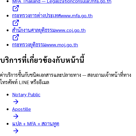
MFA Thailand — Legalization
consular.mfa.go.th
กระทรวงการต่างประเทศ
www.mfa.go.th
สำนักงานศาลยุติธรรม
www.coj.go.th
กระทรวงยุติธรรม
www.moj.go.th
บริการที่เกี่ยวข้องกับหน้านี้
ค่าบริการขึ้นกับชนิดเอกสารและปลายทาง — สอบถามเจ้าหน้าที่ทาง
โทรศัพท์ LINE หรืออีเมล
Notary Public
Apostille
แปล + MFA + สถานทูต